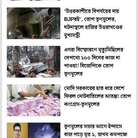
‘উত্তরকাশীতে বিপর্যয়ের দায়
BJPরই’, তোপ তৃণমূলের,
ঘটনাস্থলে হাজির উত্তরাখণ্ডের
মুখ্যমন্ত্রী
এগরা বিস্ফোরণে মৃত্যুমিছিলের
নেপথ্যে ১০০ দিনের কাজ না
পাওয়া! বিজেপিকে তোপ
তৃণমূলের
মোদি সরকারের হাত ধরে দেশে
ফিরল নোটবাতিলের আতঙ্ক! তোপ
কংগ্রেস-তৃণমূলের
তৃণমূলের সভার আগে ইন্দাসে
বাজ পড়ে মৃত ১, জখম কমপক্ষে