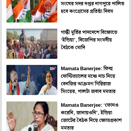
সংঘের সদর দপ্তর নাগপুরে পালিত
হবে কংগ্রেসের প্রতিষ্ঠা দিবস
গান্ধী মূর্তির পাদদেশে বিক্ষোভে
‘ইন্ডিয়া’, বিজেপির সংসদীয়
বৈঠকে মোদি
Mamata Banerjee: ফিল্ম
ফেস্টিভ্যালের মঞ্চে নাচ নিয়ে
বেনজির আক্রমণ গিরিরাজ
সিংয়ের, পালটা জবাব মমতার
Mamata Banerjee: ‘ফোনও
করেনি, জানায়ওনি’, ইন্ডিয়া
জোটের বৈঠক নিয়ে ক্ষোভপ্রকাশ
মমতার