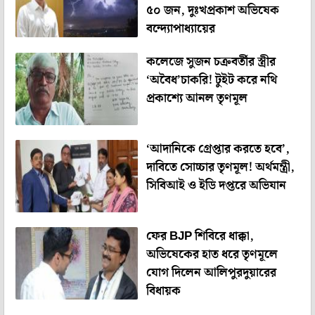
৫০ জন, দুঃখপ্রকাশ অভিষেক
বন্দ্যোপাধ্যায়ের
কলেজে সুজন চক্রবর্তীর স্ত্রীর
‘অবৈধ’চাকরি! টুইট করে নথি
প্রকাশ্যে আনল তৃণমূল
‘আদানিকে গ্রেপ্তার করতে হবে’,
দাবিতে সোচ্চার তৃণমূল! অর্থমন্ত্রী,
সিবিআই ও ইডি দপ্তরে অভিযান
ফের BJP শিবিরে ধাক্কা,
অভিষেকের হাত ধরে তৃণমূলে
যোগ দিলেন আলিপুরদুয়ারের
বিধায়ক