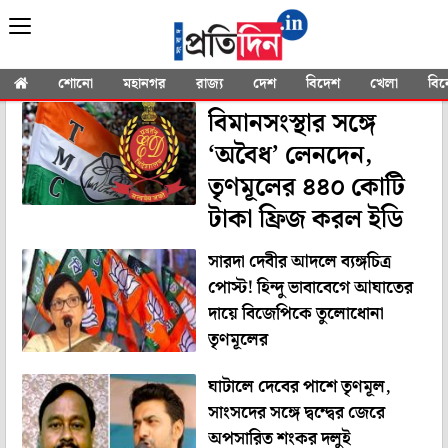
YOU SEARCHED FOR
"Trinamool
Congress"
শোনো
মহানগর
রাজ্য
দেশ
বিদেশ
খেলা
বি
বিমানসংস্থার সঙ্গে
‘অবৈধ’ লেনদেন,
তৃণমূলের ৪৪০ কোটি
টাকা ফ্রিজ করল ইডি
সারদা দেবীর আদলে ব্যঙ্গচিত্র
পোস্ট! হিন্দু ভাবাবেগে আঘাতের
দায়ে বিজেপিকে তুলোধোনা
তৃণমূলের
ঘাটালে দেবের পাশে তৃণমূল,
সাংসদের সঙ্গে দ্বন্দ্বের জেরে
অপসারিত শংকর দলুই