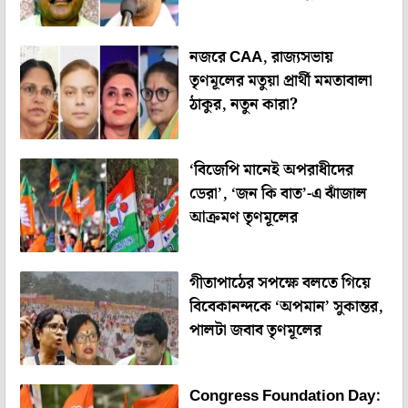
নজরে CAA, রাজ্যসভায়
তৃণমূলের মতুয়া প্রার্থী মমতাবালা
ঠাকুর, নতুন কারা?
‘বিজেপি মানেই অপরাধীদের
ডেরা’, ‘জন কি বাত’-এ ঝাঁজাল
আক্রমণ তৃণমূলের
গীতাপাঠের সপক্ষে বলতে গিয়ে
বিবেকানন্দকে ‘অপমান’ সুকান্তর,
পালটা জবাব তৃণমূলের
Congress Foundation Day: