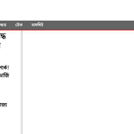
ঞ্চয়
টেক
অফবিট
ধে
য়
ার্ক!
আর্জি
াজ্য