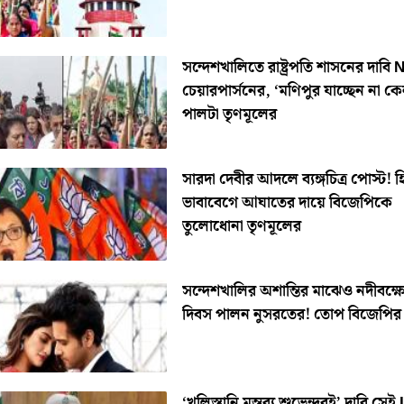
সন্দেশখালিতে রাষ্ট্রপতি শাসনের দাব
চেয়ারপার্সনের, ‘মণিপুর যাচ্ছেন না ক
পালটা তৃণমূলের
সারদা দেবীর আদলে ব্যঙ্গচিত্র পোস্ট! হিন
ভাবাবেগে আঘাতের দায়ে বিজেপিকে
তুলোধোনা তৃণমূলের
সন্দেশখালির অশান্তির মাঝেও নদীবক্ষে 
দিবস পালন নুসরতের! তোপ বিজেপির
‘খলিস্তানি মন্তব্য শুভেন্দুরই’ দাবি সেই