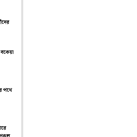
থীদের
ির পথে
ডারে
রকল্প