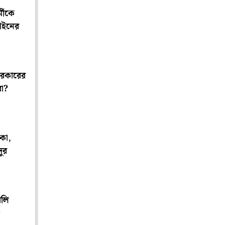
মীকে
 আইনের
 সরকারের
রা?
াকা,
দুর
ালি