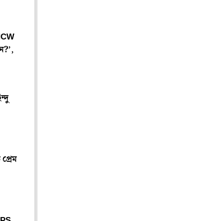
ি NCW
েন?’,
্দু
প্রেম
 IPS