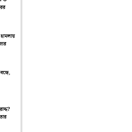
রের
 হামলায়
যের
বঙ্গে,
াদ্দ?
তার