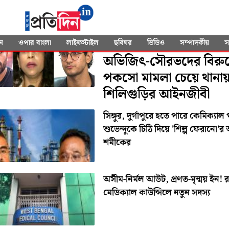
SEARCHED FOR
"West Bengal"
মাত্র ১২ বছরের মেয়ে...,
ন
ওপার বাংলা
লাইফস্টাইল
ছবিঘর
ভিডিও
সম্পাদকীয়
স
অভিজিৎ-সৌরভদের বিরুদ্
পকসো মামলা চেয়ে থানা
শিলিগুড়ির আইনজীবী
সিঙ্গুর, দুর্গাপুরে হতে পারে কেমিক্যাল প
শুভেন্দুকে চিঠি দিয়ে 'শিল্প ফেরানো'র 
শমীকের
অসীম-নির্মল আউট, প্রণত-মৃন্ময় ইন! র
মেডিক্যাল কাউন্সিলে নতুন সদস্য