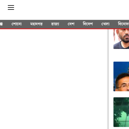
YOU 
শোনো
মহানগর
রাজ্য
দেশ
বিদেশ
খেলা
বিনোদ