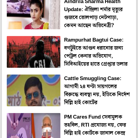
Aindrila Sharma Health
Update: ঐন্দ্রিলা শর্মার মৃত্যুর
গুজবে তোলপাড় নেটপাড়া,
কেমন আছেন অভিনেত্রী?
Rampurhat Bagtui Case:
বগটুইতে আগুন ধরানোর জন্য
পেট্রল কেনার অভিযোগ,
সিবিআইয়ের হাতে গ্রেপ্তার ডলার
Cattle Smuggling Case:
আগামী ২৪ ঘণ্টা সায়গলের
বিরুদ্ধে ব্যবস্থা নয়, ইডিকে নির্দেশ
দিল্লি হাই কোর্টের
PM Cares Fund সেবামূলক
তহবিল, RTI প্রযোজ্য নয়, ফের
দিল্লি হাই কোর্টকে জানাল কেন্দ্র