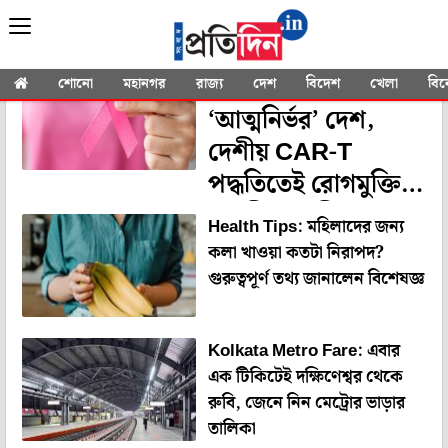
YOU SEARCHED FOR
"health care"
ক্যানসারের বিরুদ্ধে
শোনো
মহানগর
রাজ্য
দেশ
বিদেশ
খেলা
বি
‘আত্মনির্ভর’ দেশ,
দেশীয় CAR-T
পদ্ধতিতেই রোগমুক্তি
ভারতীয় রোগীর
Health Tips: মহিলাদের জন্য
কলা খাওয়া কতটা নিরাপদ?
গুরুত্বপূর্ণ তথ্য জানালেন বিশেষজ্ঞ
Kolkata Metro Fare: এবার
এক টিকিটেই দক্ষিণেশ্বর থেকে
রুবি, জেনে নিন মেট্রোর ভাড়ার
তালিকা