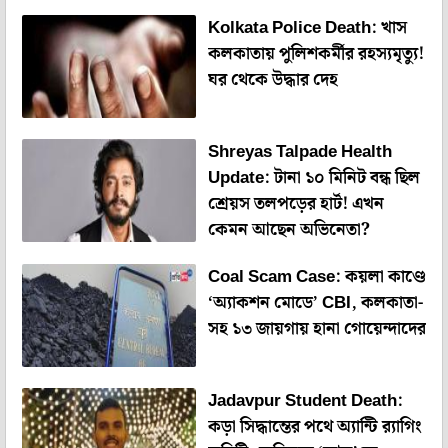
Kolkata Police Death: খাস
কলকাতায় পুলিশকর্মীর রহস্যমৃত্যু!
ঘর থেকে উদ্ধার দেহ
Shreyas Talpade Health
Update: টানা ১০ মিনিট বন্ধ ছিল
শ্রেয়স তলপড়ের হার্ট! এখন
কেমন আছেন অভিনেতা?
Coal Scam Case: কয়লা কাণ্ডে
‘অ্যাকশন মোডে’ CBI, কলকাতা-
সহ ১৩ জায়গায় হানা গোয়েন্দাদের
Jadavpur Student Death:
কড়া সিদ্ধান্তের পথে অ্যান্টি র‌্যাগিং