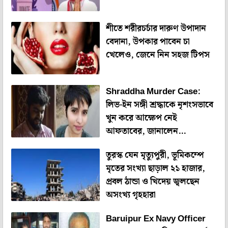
শীতে শরীরচর্চার দারুণ উপাদান
বেদানা, উপকার পাবেন চা
খেলেও, জেনে নিন সহজ টিপস
Shraddha Murder Case:
লিভ-ইন সঙ্গী শ্রদ্ধাকে নৃশংসভাবে
খুন করে আক্ষেপ নেই
আফতাবের, জানালেন
আধিকারিকরা
তুরস্ক যেন মৃত্যুপুরী, ভূমিকম্পে
মৃতের সংখ্যা ছাড়াল ২১ হাজার,
প্রবল ঠান্ডা ও খিদেয় জ্বলছেন
অসংখ্য গৃহহারা
Baruipur Ex Navy Officer