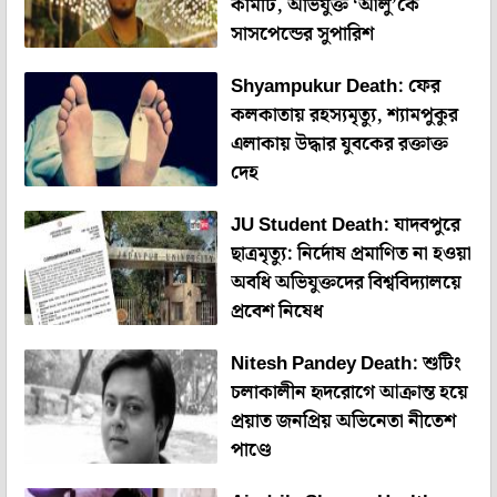
কমিটি, অভিযুক্ত ‘আলু’কে
সাসপেন্ডের সুপারিশ
Shyampukur Death: ফের
কলকাতায় রহস্যমৃত্যু, শ্যামপুকুর
এলাকায় উদ্ধার যুবকের রক্তাক্ত
দেহ
JU Student Death: যাদবপুরে
ছাত্রমৃত্যু: নির্দোষ প্রমাণিত না হওয়া
অবধি অভিযুক্তদের বিশ্ববিদ্যালয়ে
প্রবেশ নিষেধ
Nitesh Pandey Death: শুটিং
চলাকালীন হৃদরোগে আক্রান্ত হয়ে
প্রয়াত জনপ্রিয় অভিনেতা নীতেশ
পাণ্ডে