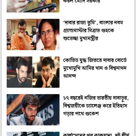
করল মোদি সরকার
‘দাবার রাজা তুমি’, বাংলার নবম
গ্র্যান্ডমাস্টার মিত্রাভ গুহকে
শুভেচ্ছা মুখ্যমন্ত্রীর
কোভিড যুদ্ধ জিততে দাবার বোর্ডে
মুখোমুখি আমির খান ও বিশ্বনাথন
আনন্দ
১৭ বছরেই নজির ভারতীয় দাবাড়ুর,
বিশ্বজয়ীকে চ্যালেঞ্জ করে ইতিহাস
গড়ার পথে গুকেশ
কার্লসেনের পর কারুয়ানা, দুই শীর্ষ