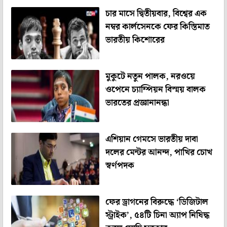
চার মাসে দ্বিতীয়বার, বিশ্বের এক
নম্বর কার্লসেনকে ফের কিস্তিমাত
ভারতীয় কিশোরের
মুকুটে নতুন পালক, নরওয়ে
ওপেনে চ্যাম্পিয়ন বিস্ময় বালক
ভারতের প্রজ্ঞানানন্ধা
এশিয়ান গেমসে ভারতীয় দাবা
দলের মেন্টর আনন্দ, পাখির চোখ
স্বর্ণপদক
ফের ড্রাগনের বিরুদ্ধে ‘ডিজিটাল
স্ট্রাইক’, ৫৪টি চিনা অ্যাপ নিষিদ্ধ