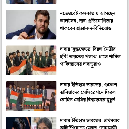
নভেম্বরেই কলকাতায় আসছেন
কার্লসেন, দাবা প্রতিযোগিতায়
থাকবেন প্রজ্ঞানন্দ-বিদিতরাও
দাবার 'যুদ্ধক্ষেত্রে' বিরল মৈত্রীর
ছবি! ভারতের পতাকা হাতে শামিল
পাকিস্তানের দাবাড়ুরাও
দাবায় ইতিহাস ভারতের, গুকেশ-
তানিয়াদের সেলিব্রেশনে ফিরল
রোহিত-মেসির বিশ্বজয়ের মুহূর্ত
দাবায় ইতিহাস ভারতের, প্রথমবার
অলিম্পিয়াডে জোড়া সোনাজয়ী