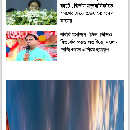
কাটে', দ্বিতীয় মৃত্যুবার্ষিকীতে
চোখের জলে অভয়াকে স্মরণ
মায়ের
বাবরি মসজিদ, 'ডিল' ভিডিও
বিতর্কের পরও লড়াইয়ে, নওদা-
রেজিনগরে এগিয়ে হুমায়ুন