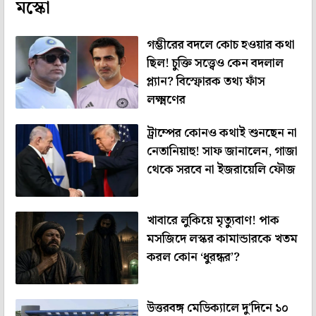
মস্কো
গম্ভীরের বদলে কোচ হওয়ার কথা
ছিল! চুক্তি সত্ত্বেও কেন বদলাল
প্ল্যান? বিস্ফোরক তথ্য ফাঁস
লক্ষ্মণের
ট্রাম্পের কোনও কথাই শুনছেন না
নেতানিয়াহু! সাফ জানালেন, গাজা
থেকে সরবে না ইজরায়েলি ফৌজ
খাবারে লুকিয়ে মৃত্যুবাণ! পাক
মসজিদে লস্কর কামান্ডারকে খতম
করল কোন ‘ধুরন্ধর’?
উত্তরবঙ্গ মেডিক্যালে দু'দিনে ১০