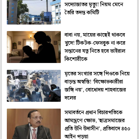
সদ্যোজাতর মৃত্যু! নিয়ম মেনে
তৈরি তদন্ত কমিটি
বাবা নয়, মায়ের কাছেই থাকবে
খুদে! টিকটক-ফেসবুক না করে
সন্তানের যত্ন নিতে হবে ভাইরাল
কিশোরীকে
মৃতের সংখ্যার সঙ্গে পিওকে নিয়ে
বাড়ন্ত অস্বস্তি! ‘বিক্ষোভকারীরা
জঙ্গি নয়’, বোধোদয় শাহবাজের
দলের
সমাবর্তনে প্রধান বিচারপতিকে
আমন্ত্রণে ক্ষোভ, 'ছাত্রসমাজের
প্রতি উনি উদাসীন', প্রতিবাদে ৪৫০
আইন পড়ুয়া