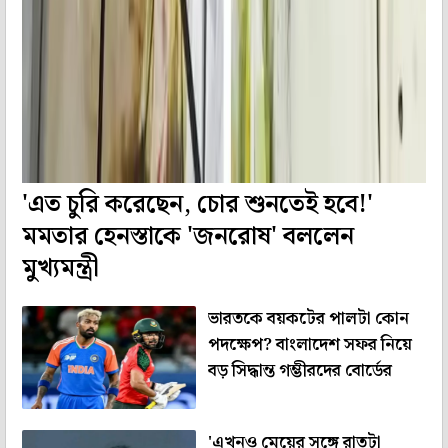
'এত চুরি করেছেন, চোর শুনতেই হবে!'
মমতার হেনস্তাকে 'জনরোষ' বললেন
মুখ্যমন্ত্রী
ভারতকে বয়কটের পালটা কোন
পদক্ষেপ? বাংলাদেশ সফর নিয়ে
বড় সিদ্ধান্ত গম্ভীরদের বোর্ডের
'এখনও মেয়ের সঙ্গে রাতটা