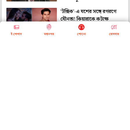
'টক্সিক'-এ যশের সঙ্গে রগরগে
যৌনতা! কিয়ারাকে কটাক্ষ
করতেই মুখ খুললেন স্বামী সিদ্ধার্থ
ই পেপার
মহানগর
শোনো
রোববার
অজুহাত নয়, রাত ১১টাতেও
শরীরচর্চা! ফাঁস রাহুল গান্ধীর ফিট
থাকার ‘ফর্মুলা’
ভারতের জেলে মদ-গাঁজায় বুঁদ
অপরাধীরা! সমীক্ষায় চাঞ্চল্যকর
তথ্য, কীসের নেশা বাড়াচ্ছে
উদ্বেগ?
শঙ্কা কাটিয়ে ফিরলেন শুভমান,
শ্রীলঙ্কায় প্রস্তুতি ম্যাচে ভারতের