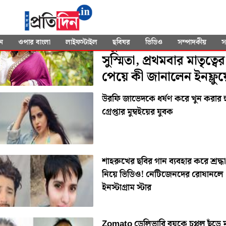
SEARCHED FOR
"Influencer"
চতুর্থ বিয়ের ৫ মাসেই মা 
ন
ওপার বাংলা
লাইফস্টাইল
ছবিঘর
ভিডিও
সম্পাদকীয়
স
সুস্মিতা, প্রথমবার মাতৃত্বের 
পেয়ে কী জানালেন ইনফ্লুয়
উরফি জাভেদকে ধর্ষণ করে খুন করার হ
গ্রেপ্তার মুম্বইয়ের যুবক
শাহরুখের ছবির গান ব্যবহার করে শ্রদ্ধা
নিয়ে ভিডিও! নেটিজেনদের রোষানলে
ইনস্টাগ্রাম স্টার
Zomato ডেলিভারি বয়কে চপ্পল ছুঁড়ে 