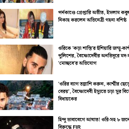
পর্নকাণ্ডে গ্রেপ্তারি অতীত, ইসলাম কব
নিকাহ করলেন অভিনেত্রী গহনা বশিষ্ঠ
ওরিকে 'কড়া শাস্তি'র হুঁশিয়ারি জম্মু-কাশ
পুলিশের, বৈষ্ণোদেবীর অনতিদূরে মদ-
'মোচ্ছবে'র অভিযোগ
'ওরির ব্যাগ তল্লাশি করুন, কাশ্মীর ছেড
বেরয়', বৈষ্ণোদেবী ইস্যুতে চড়া সুর ব
বিধায়কের
হিন্দু ভাবাবেগে আঘাত! ওরি-সহ ৮ জন
বিরুদ্ধে FIR