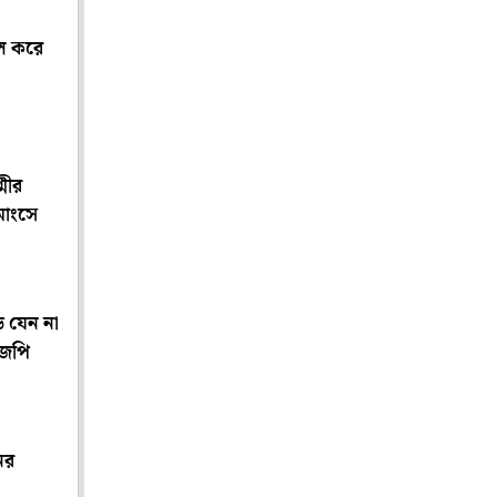
ুল করে
্মীর
মাংসে
়ে যেন না
িজেপি
ের