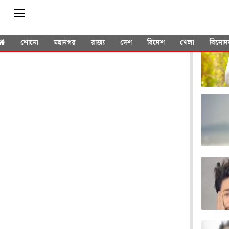
YOU 
শোনো
মহানগর
রাজ্য
দেশ
বিদেশ
খেলা
বিনোদ