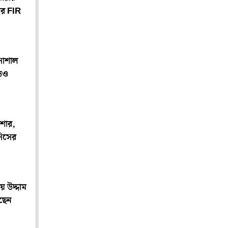
ের FIR
সোশাল
িও
িশোর,
সিসের
় উদ্দাম
জছেন