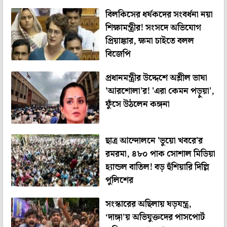
বিলকিসের ধর্ষকদের সংবর্ধনা নয়া
শিক্ষামন্ত্রীর! সংসদে অভিযোগ
প্রিয়াঙ্কার, ক্ষমা চাইতে বলল
বিজেপি
প্রধানমন্ত্রীর উদ্দেশে অশ্লীল ভাষা
'আরশোলা'র! 'এরা কেমন পড়ুয়া',
ফুঁসে উঠলেন কঙ্গনা
ছাত্র আন্দোলনে 'ভুয়ো খবরে'র
রমরমা, ৪৮০ পাক সোশাল মিডিয়া
হ্যান্ডল বাতিল! বড় হুঁশিয়ারি দিল্লি
পুলিশের
সংস্কারের অছিলায় ষড়যন্ত্র,
‘দাঙ্গা’য় অভিযুক্তদের পাসপোর্ট