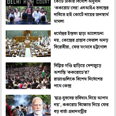
কোটি টাকার বিদেশি অনুদান
‘ককরোচ’দের! এনআইএ তদন্তের
দাবিতে হাই কোর্টে দায়ের জনস্বার্থ
মামলা
ধর্মেন্দ্রর ইস্তফা ছাড়া আলোচনা
নয়, কেন্দ্রের প্রস্তাব ফেরাল অনড়
বিরোধীরা, ফের সংসদে হট্টগোল
দিল্লির গণ্ডি ছাড়িয়ে দেশজুড়ে
অশান্তি 'ককরোচে'র?
রাজ্যগুলিকে বিশেষ নির্দেশের
পথে কেন্দ্র
'ছাত্র-যুবদের ভবিষ্যৎ নিয়ে আপস
নয়', ককরোচ বিক্ষোভ নিয়ে ফের
বড় বার্তা প্রধানমন্ত্রীর