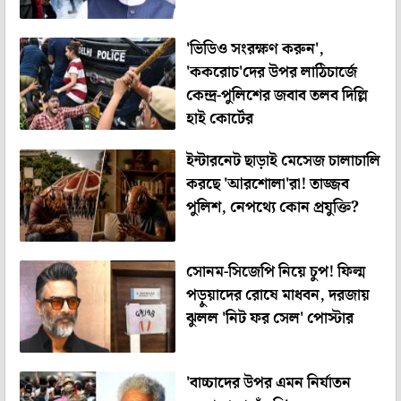
'ভিডিও সংরক্ষণ করুন',
'ককরোচ'দের উপর লাঠিচার্জে
কেন্দ্র-পুলিশের জবাব তলব দিল্লি
হাই কোর্টের
ইন্টারনেট ছাড়াই মেসেজ চালাচালি
করছে 'আরশোলা'রা! তাজ্জব
পুলিশ, নেপথ্যে কোন প্রযুক্তি?
সোনম-সিজেপি নিয়ে চুপ! ফিল্ম
পড়ুয়াদের রোষে মাধবন, দরজায়
ঝুলল 'নিট ফর সেল' পোস্টার
'বাচ্চাদের উপর এমন নির্যাতন