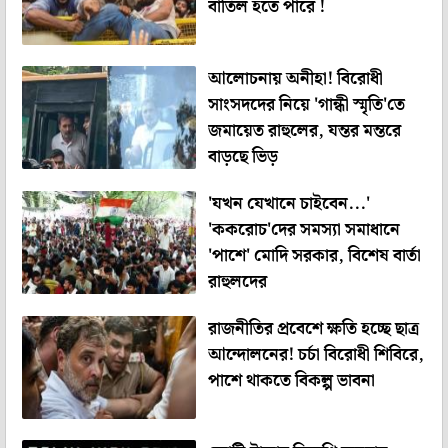
বাতিল হতে পারে !
আলোচনায় অনীহা! বিরোধী
সাংসদদের নিয়ে 'গান্ধী স্মৃতি'তে
জমায়েত রাহুলের, যন্তর মন্তরে
বাড়ছে ভিড়
'যখন যেখানে চাইবেন...'
'ককরোচ'দের সমস্যা সমাধানে
'পাশে' মোদি সরকার, বিশেষ বার্তা
রাহুলদের
রাজনীতির প্রবেশে ক্ষতি হচ্ছে ছাত্র
আন্দোলনের! চর্চা বিরোধী শিবিরে,
পাশে থাকতে বিকল্প ভাবনা