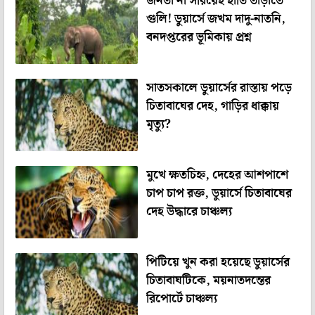
জনতা না সরিয়েই হাতি তাড়াতে
গুলি! ডুয়ার্সে জখম দাদু-নাতনি,
বনদপ্তরের ভূমিকায় প্রশ্ন
সাতসকালে ডুয়ার্সের রাস্তায় পড়ে
চিতাবাঘের দেহ, গাড়ির ধাক্কায়
মৃত্যু?
মুখে ক্ষতচিহ্ন, দেহের আশপাশে
চাপ চাপ রক্ত, ডুয়ার্সে চিতাবাঘের
দেহ উদ্ধারে চাঞ্চল্য
পিটিয়ে খুন করা হয়েছে ডুয়ার্সের
চিতাবাঘটিকে, ময়নাতদন্তের
রিপোর্টে চাঞ্চল্য