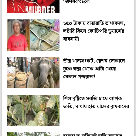
‘গুণধর’ছেলে
১৫০ টাকায় রাতারাতি ভাগ্যবদল,
লটারি কিনে কোটিপতি ডুয়ার্সের
ব্যবসায়ী
তীব্র খাদ্যসংকট, রেশন দোকানে
ঢুকে বস্তা থেকে আটা খেয়ে
ফেলল গজরাজ!
শিলাবৃষ্টিতে সবজি চাষে ব্যাপক
ক্ষতি, মাথায় হাত মালের কৃষকদের