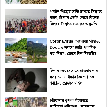
পর্যটন শিল্পের ক্ষতি রুখতে সিদ্ধান্ত
বদল, টিকার একটা ডোজ নিলেই
মিলবে Digha সফরের অনুমতি
Coronavirus: অযোধ্যা পাহাড়,
Dooars ভ্রমণে জারি একাধিক
নয়া নিয়ম, জেনে নিন বিস্তারিত
ভিন রাজ্যে বেড়াতে যাওয়ার নাম
করে মোটা টাকায় কিশোরীকে
‘বিক্রি’, গ্রেপ্তার মহিলা
হরিয়ানায় কৃষক বিক্ষোভে
লাঠিচার্জ পুলিশের, ‘রক্তস্নানে