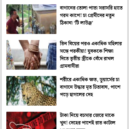
বাগানের তোলা পাতা সরাসরি হাতে
গরম কাপে! চা প্রেমীদের নতুন
ঠিকানা ‘টি লাউঞ্জ’
তিন বিয়ের পরও একাধিক মহিলার
সঙ্গে পরকীয়া! যুবককে শিক্ষা
দিতে তৃতীয় স্ত্রীকে বেঁধে রাখল
গ্রামবাসীরা
শরীরে একাধিক ক্ষত, ডুয়ার্সের চা
বাগানে উদ্ধার মৃত চিতাবাঘ, পাশে
পড়ে ছাগলের দেহ
টাকা নিয়ে বচসার জেরে মাকে
খুন! দেহের পাশেই রাত কাটাল