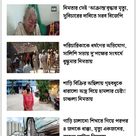
নিমতার সেই ‘আক্রান্ত’বৃদ্ধার মৃত্যু,
সুবিচারের দাবিতে সরব বিজেপি
পরিচারিকাকে ধর্ষণের অভিযোগ,
সালিশি সভায় দু’পক্ষের সংঘর্ষে
ধুন্ধুমার নিমতায়
শাড়ি বিক্রির অছিলায় গৃহবধূকে
ধারালো অস্ত্র দিয়ে হামলার চেষ্টা!
চাঞ্চল্য নিমতায়
গাড়ি চালানো শিখতে গিয়ে পরপর
৪ জনকে ধাক্কা, মৃত্যু একজনের,