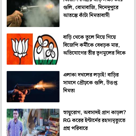
গুলি, বোমাবাজি, দিনেদুপুরে
আতঙ্কে কাঁটা নিমতাবাসী
বাড়ি থেকে তুলে নিয়ে গিয়ে
বিজেপি কর্মীকে বেধড়ক মার,
অভিযোগের তীর তৃণমূলের দিকে
এলাকা দখলের লড়াই! বাড়ির
সামনে প্রৌঢ়কে গুলি, উত্তপ্ত
নিমতা
স্নায়ুরোগ, অবসাদই প্রাণ কাড়ল?
RG করের ইন্টার্নের রহস্যমৃত্যুতে
প্রশ্ন পরিবারে