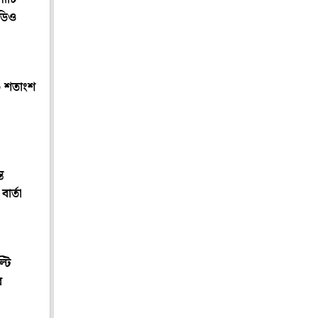
িডিও
০ শতাংশ
ত
ার্তা
্টি
র