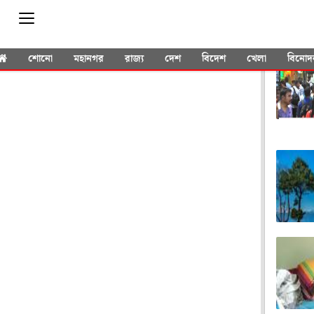
YOU 
শোনো
মহানগর
রাজ্য
দেশ
বিদেশ
খেলা
বিনোদ