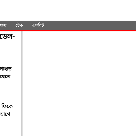
ঞ্চয়
টেক
অফবিট
মডেল-
পাহাড়
 যেতে
, ফিকে
র আগে