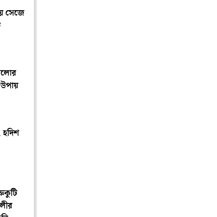
ায় সেজে
ে
আলোর
 উপায়
, হদিশ
রুকুটি
থলীর