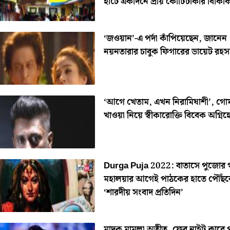
হাটে একদিনে প্রায় কোটিটাকার বিকিক
‘জওয়ান’-এ পর্দা কাঁপিয়েছেন, জানেন
নয়নতারার চাবুক ফিগারের ডায়েট রহস্
‘আগে খেতাম, এখন নিরামিষাশী’, গো
খাওয়া নিয়ে স্বীকারোক্তি বিবেক অগ্নিহো
Durga Puja 2022: বাতাসে পুজোর গ
মহালয়ার আগেই পাঠকের হাতে পৌঁছব
‘শারদীয় সংবাদ প্রতিদিন’
মাদক মামলা অতীত, ফের নাইট ক্লাবে পা