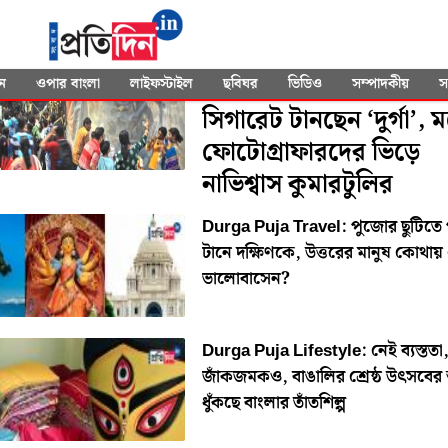
SEARCHED FOR
"Lifestyle"
Kolkata Durga Puja:
ন
ওপার বাংলা
লাইফস্টাইল
ছবিঘর
ভিডিও
সম্পাদকীয়
স
সিগারেট টানছেন ‘দুর্গা’, 
ফোটোগ্রাফারদের ভিড়ে
নাভিশ্বাস কুমারটুলির
Durga Puja Travel: পুজোর ছুটিতে 
টানে দক্ষিণকে, উত্তরের মানুষ কোথায়
ভালোবাসেন?
Durga Puja Lifestyle: নেই ব্যস্ততা
জাঁকজমকও, বাঙালির শ্রেষ্ঠ উৎসবে
ধুঁকছে বাংলার তাঁতশিল্প