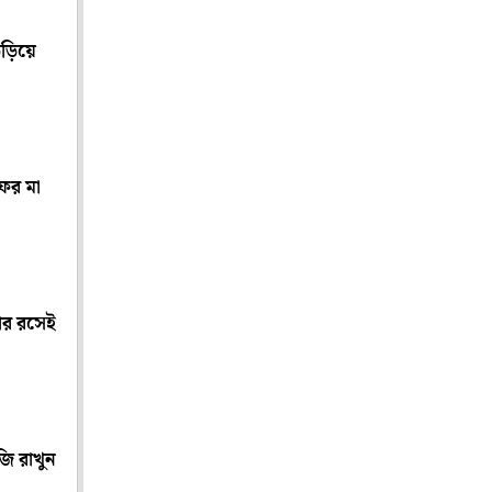
ড়িয়ে
ফের মা
লার রসেই
জি রাখুন