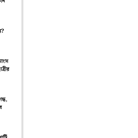
িনি
য?
মাংস
ত্রীর
ন্ধ,
ে
র্টি