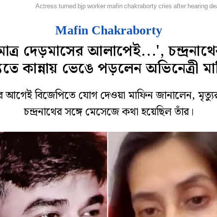
লি দুনিয়া
Actress turned bjp worker mafin chakraborty cries after hearing d
Mafin Chakraborty
মাত্র দেড়মাসের আলাপেই...', চন্দ্রনাথ
্যুতে কান্নায় ভেঙে পড়লেন অভিনেত্রী ম
 আগেই বিজেপিতে যোগ দেওয়া মাফিন জানালেন, মৃত্য
চন্দ্রনাথের সঙ্গে মেসেজে কথা হয়েছিল তাঁর।