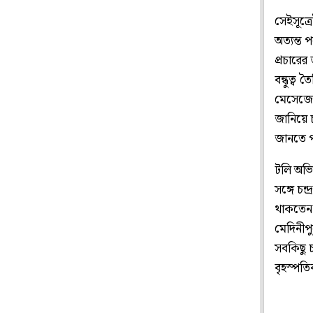
সেইসূত্র
অত্যন্ত
প্রচারের
বন্ধুত্ব
মেসেজে 
জানিয়ে চ
জানতে প
টলি অভিন
সঙ্গে চন
থাকতেন,
মেদিনীপ
সবকিছু চ
বৃহস্পতি