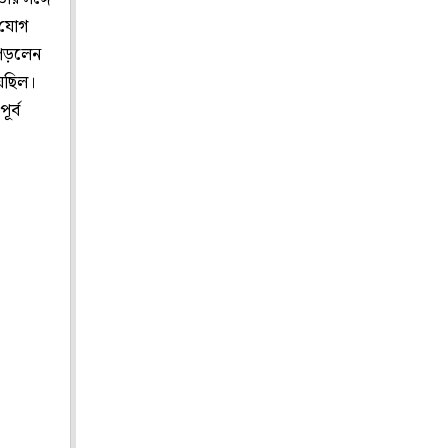
 যোগ
পড়লেন
য়েছিল।
ূর্ব
।