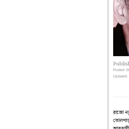
Publis
Posted: 0
Updated:
রাজ্যে 
তোলপাড় 
আততায়ীদে