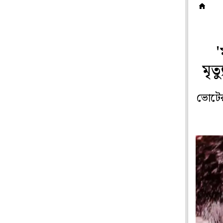
টে
'
মৃত
ভোটের