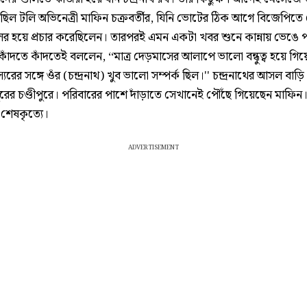
ছিল টলি অভিনেত্রী মাফিন চক্রবর্তীর, যিনি ভোটের ঠিক আগে বিজেপিতে
ের হয়ে প্রচার করেছিলেন। তারপরই এমন একটা খবর শুনে কান্নায় ভেঙে 
াঁদতে কাঁদতেই বললেন, ‘‘মাত্র দেড়মাসের আলাপে ভালো বন্ধুত্ব হয়ে গি
স্যরের সঙ্গে ওঁর (চন্দ্রনাথ) খুব ভালো সম্পর্ক ছিল।'' চন্দ্রনাথের আসল বাড়ি প
রের চণ্ডীপুরে। পরিবারের পাশে দাঁড়াতে সেখানেই পৌঁছে গিয়েছেন মাফিন
শেষকৃত্যে।
ADVERTISEMENT