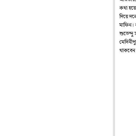
কথা হয়ে
দিয়ে দল
মাফিন। ক
শুভেন্দু 
মেদিনীপু
থাকবেন 