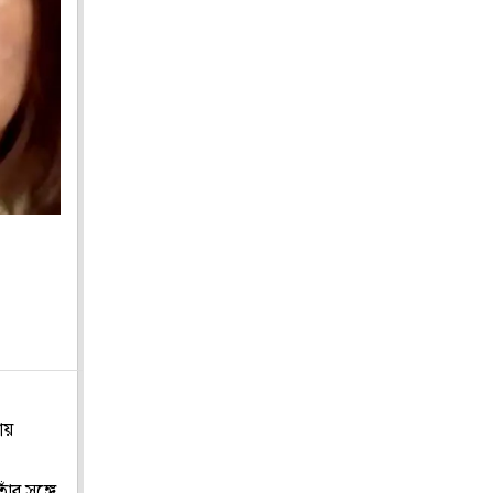
ায়
ঁর সঙ্গে