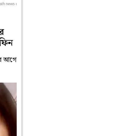
eath news of suvendu adhikaris pa
ের
াফিন
ুর আগে