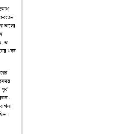
্রনাথ
য করতেন।
থের ভালো
গে
, তা
ুনের খবর
যরের
 সবসময়
ূর্ব
থাকব -
াঁর গলা।
াফিন।