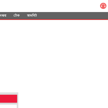
সঞ্চয়
টেক
অফবিট