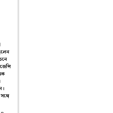
া
ছিলেন
াচনে
বিজেপি
ায়ক
।
েন।
সঙ্গে