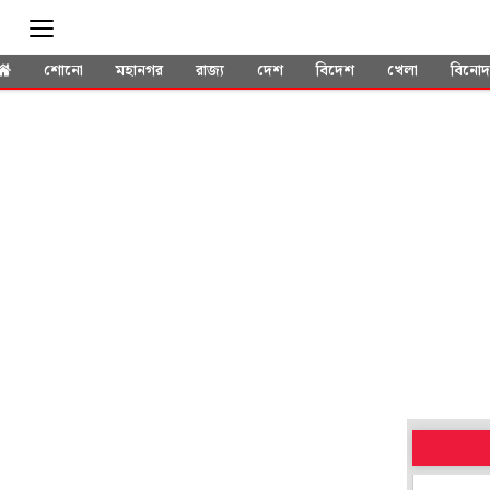
শোনো
মহানগর
রাজ্য
দেশ
বিদেশ
খেলা
বিনো