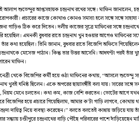
েই আলাপ শুভেন্দুর আপ্তসহায়ক চন্দ্রনাথ রথের সঙ্গে। মাফিন জানালেন, চন্দ
 পরোপকারী। প্রচারের কাজে কোথাও কোনও সমস্যা হলে সঙ্গে সঙ্গে সাহায্
 জন্য গাড়িও ঠিক করে দিতেন। দলীয় কাজের সূত্রে মাফিনের সঙ্গে চন্দ্রনা
 তৈরি হয়েছিল। এমনকী বুধবার রাতে চন্দ্রনাথ খুন হওয়ার আগেও মাফিনের সঙ্
তাঁর কথা হয়েছিল। তিনি জানান, বুধবার রাতে বিজেপি অফিসে গিয়েছিলেন
ন্দ্রনাথকে মেসেজ পাঠান। কিন্তু তার উত্তর আসেনি। আধঘণ্টা পরই তাঁর খ
ারেন মাফিন।
েত্রী থেকে বিজেপির কর্মী হয়ে ওঠা মাফিনের কথায়, ‘‘আসলে শুভেন্দু স্
্দ্রনাথ খুবই ঘনিষ্ঠ ছিলেন। একে অপরের ছায়াসঙ্গীই বলা যায়। স্যরের সঙ্গে
 নিয়ম মেনে চলতেন। কথা কম, কাজ বেশি করতেন। ভোটের আগে যখন প
ুরে বিজেপির হয়ে প্রচারে গিয়েছিলাম, আমার ক’টা গাড়ি লাগবে, কোথায় 
ন্দ্রদা দায়িত্ব নিয়ে ব্যবস্থা করেছেন।’’ বলতে বলতেই কান্নায় জড়িয়ে যায় ত
বার সন্ধ্যায় চণ্ডীপুরে চন্দ্রনাথের বাড়ি পৌঁছে পরিবারের পাশে দাঁড়িয়েছেন ম