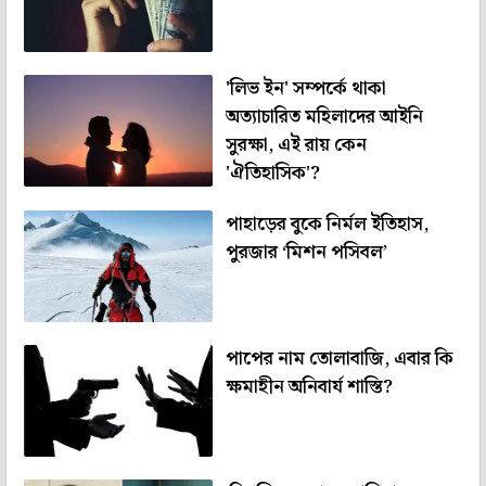
'লিভ ইন' সম্পর্কে থাকা
অত্যাচারিত মহিলাদের আইনি
সুরক্ষা, এই রায় কেন
'ঐতিহাসিক'?
পাহাড়ের বুকে নির্মল ইতিহাস,
পুরজার ‘মিশন পসিবল’
পাপের নাম তোলাবাজি, এবার কি
ক্ষমাহীন অনিবার্য শাস্তি?