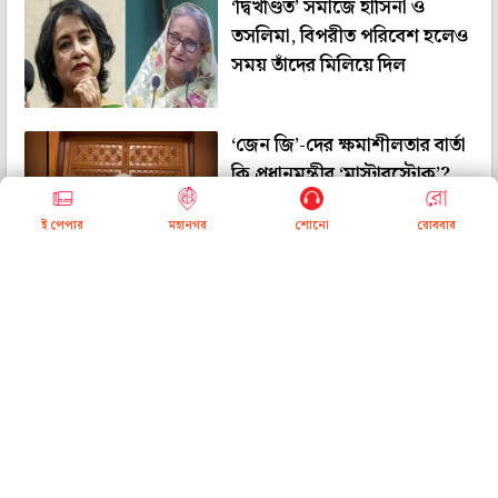
‘দ্বিখণ্ডিত’ সমাজে হাসিনা ও
তসলিমা, বিপরীত পরিবেশ হলেও
সময় তাঁদের মিলিয়ে দিল
‘জেন জি’-দের ক্ষমাশীলতার বার্তা
কি প্রধানমন্ত্রীর ‘মাস্টারস্ট্রোক’?
ই পেপার
মহানগর
শোনো
রোববার
<<
<
1
>
>>
About Us
Contact Us
Subscribe
Advertise with us
Terms & Conditions
Privacy Policy
Download App