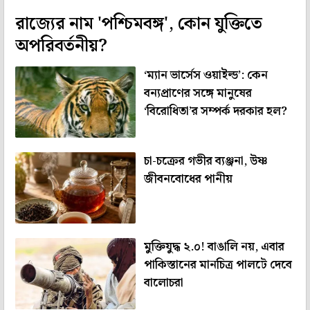
রাজ্যের নাম 'পশ্চিমবঙ্গ', কোন যুক্তিতে
অপরিবর্তনীয়?
‘ম্যান ভার্সেস ওয়াইল্ড’: কেন
বন্যপ্রাণের সঙ্গে মানুষের
‘বিরোধিতা’র সম্পর্ক দরকার হল?
চা-চক্রের গভীর ব্যঞ্জনা, উষ্ণ
জীবনবোধের পানীয়
মুক্তিযুদ্ধ ২.০! বাঙালি নয়, এবার
পাকিস্তানের মানচিত্র পালটে দেবে
বালোচরা