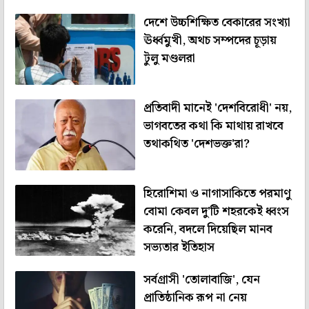
দেশে উচ্চশিক্ষিত বেকারের সংখ্যা
ঊর্ধ্বমুখী, অথচ সম্পদের চূড়ায়
টুলু মণ্ডলরা
প্রতিবাদী মানেই 'দেশবিরোধী' নয়,
ভাগবতের কথা কি মাথায় রাখবে
তথাকথিত 'দেশভক্ত'রা?
হিরোশিমা ও নাগাসাকিতে পরমাণু
বোমা কেবল দু'টি শহরকেই ধ্বংস
করেনি, বদলে দিয়েছিল মানব
সভ্যতার ইতিহাস
সর্বগ্রাসী 'তোলাবাজি', যেন
প্রাতিষ্ঠানিক রূপ না নেয়