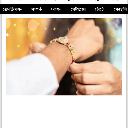
প্রেসক্রিপশন
সম্পর্ক
ফ্যাশন
পেটপুজো
টোটো
গেরস্থালি