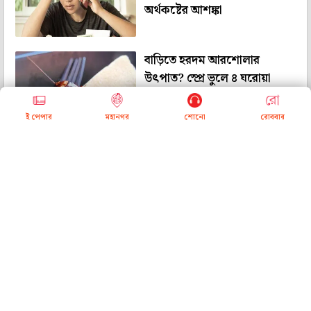
অর্থকষ্টের আশঙ্কা
বাড়িতে হরদম আরশোলার
উৎপাত? স্প্রে ভুলে ৪ ঘরোয়া
উপাদানেই হোক সাফাই অভিযান!
ই পেপার
মহানগর
শোনো
রোববার
<<
<
1
>
>>
About Us
Contact Us
Subscribe
Advertise with us
Terms & Conditions
Privacy Policy
Download App