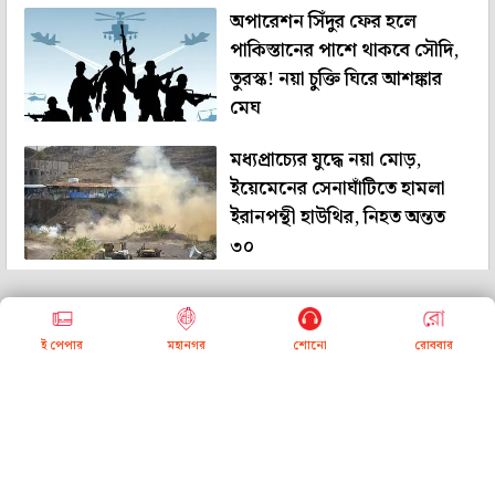
অপারেশন সিঁদুর ফের হলে
পাকিস্তানের পাশে থাকবে সৌদি,
তুরস্ক! নয়া চুক্তি ঘিরে আশঙ্কার
মেঘ
মধ্যপ্রাচ্যের যুদ্ধে নয়া মোড়,
ইয়েমেনের সেনাঘাঁটিতে হামলা
ইরানপন্থী হাউথির, নিহত অন্তত
৩০
<<
<
1
>
>>
ই পেপার
মহানগর
শোনো
রোববার
About Us
Contact Us
Subscribe
Advertise with us
Terms & Conditions
Privacy Policy