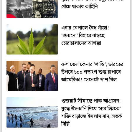
বেঁচে থাকার কাহিনি
এবার নেপালে বৈধ গাঁজা!
'শুকনো' বিহারে বাড়ছে
চোরাচালানের আশঙ্কা
রুশ তেল কেনার 'শাস্তি', ভারতের
উপরে ১০০ শতাংশ শুল্ক চাপাবে
আমেরিকা! সেনেটে পাশ বিল
গুজরাট সীমান্তে পাক আগ্রাসন!
যুদ্ধে উসকানি দিয়ে 'স্যর ক্রিকে'
শক্তি বাড়াচ্ছে ইসলামাবাদ, সতর্ক
দিল্লি