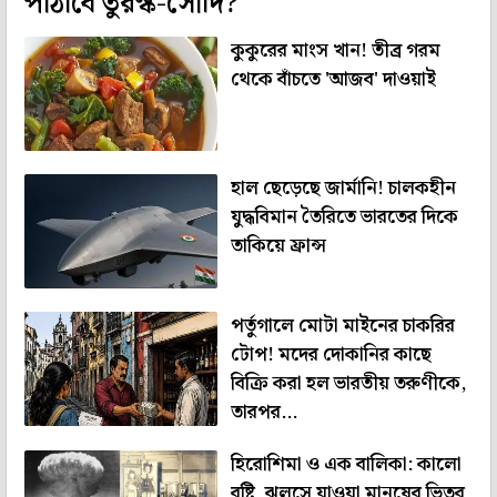
পাঠাবে তুরস্ক-সৌদি?
কুকুরের মাংস খান! তীব্র গরম
থেকে বাঁচতে 'আজব' দাওয়াই
হাল ছেড়েছে জার্মানি! চালকহীন
যুদ্ধবিমান তৈরিতে ভারতের দিকে
তাকিয়ে ফ্রান্স
পর্তুগালে মোটা মাইনের চাকরির
টোপ! মদের দোকানির কাছে
বিক্রি করা হল ভারতীয় তরুণীকে,
তারপর...
হিরোশিমা ও এক বালিকা: কালো
বৃষ্টি, ঝলসে যাওয়া মানুষের ভিতর