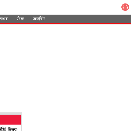
সঞ্চয়
টেক
অফবিট
ন স্বাস্থ্যমন্ত্রী শারদ্বত
শান্তিনিকেতনের শিল্প সমাহারের ছোঁয়া পাবে লন