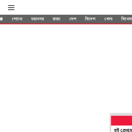
শোনো
মহানগর
রাজ্য
দেশ
বিদেশ
খেলা
বিনো
'পলাতক' হয়েও সভাধিপতি নির্বাচনে যোগ! প্রশ্ন উঠতেই গ্রেপ্তার নদিয়া