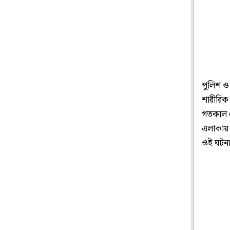
পুলিশ ও 
শারীরিক
গতকাল স
এলাকায়
ওই ঘটনা