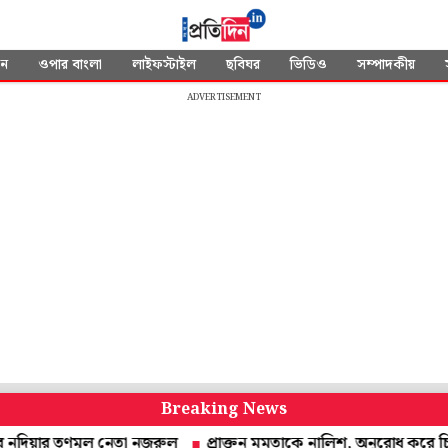
দন
ওপার বাংলা
লাইফস্টাইল
ছবিঘর
ভিডিও
সম্পাদকীয়
ADVERTISEMENT
Breaking News
র তৃণমূল নেতা নজরুল
প্রাক্তন মমতাকে নালিশ, অনুরোধ করে চিঠি! উত্তর দেবে