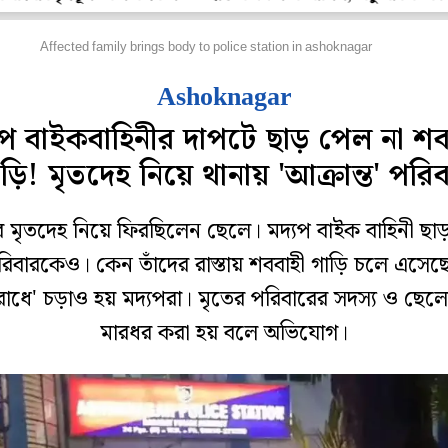
জ্য
Affected family brings body to police station in ashoknagar
Ashoknagar
যপ বাইকবাহিনীর দাপটে ছাড় পেল না শব
ড়ি! মৃতদেহ নিয়ে থানায় 'আক্রান্ত' পরি
র মৃতদেহ নিয়ে ফিরছিলেন ছেলে। মদ্যপ বাইক বাহিনী ছা
িবারকেও। কেন তাঁদের রাস্তায় শববাহী গাড়ি চলে এসেছ
াধে' চড়াও হয় মদ্যপরা। মৃতের পরিবারের সদস্য ও ছে
মারধর করা হয় বলে অভিযোগ।