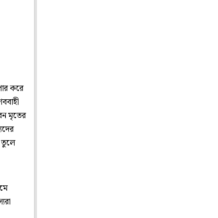
পার করে
শববাহী
েন মৃতের
্যদের
 তুলে
থমে
্যরা