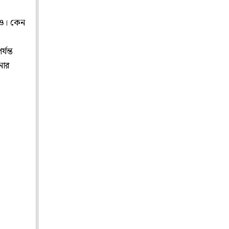
েও। কেন
যন্ত
নার