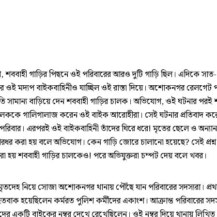
 শববাহী গাড়ির পিছনে ওই পরিবারের আরও দুটি গাড়ি ছিল। এদিকে সাত-
ওই মদ্যপ বাইকবাহিনীও যাচ্ছিল ওই রাস্তা দিয়ে। অশোকনগর রেলগেট 
তি সামান্য বাড়িয়ে দেন শববাহী গাড়ির চালক। অভিযোগ, ওই ঘটনার পরই 
ালককে গালিগালাজ করেন ওই বাইক আরোহীরা। সেই ঘটনার প্রতিবাদ কর
পরিবার। এরপরই ওই বাইকবাহিনী তাঁদের ঘিরে ধরে! মৃতের ছেলে ও অন্যান
মারধর করা হয় বলে অভিযোগ। কেন গাড়ি জোরে চালানো হয়েছে? সেই প্রশ্ন
রা হয় শববাহী গাড়ির চালকেও! পরে অভিযুক্তরা চম্পট দেয় বলে খবর।
ৃতদেহ নিয়ে সোজা অশোকনগর থানায় পৌঁছে যান পরিবারের সদস্যরা। প্র
হতবাক হয়েছিলেন কর্মরত পুলিশ কর্মীদের একাংশ। আক্রান্ত পরিবারের সদস
তদের একটি বাইকের নম্বর দেখে রেখেছিলেন। ওই নম্বর দিয়ে থানায় লিখিত