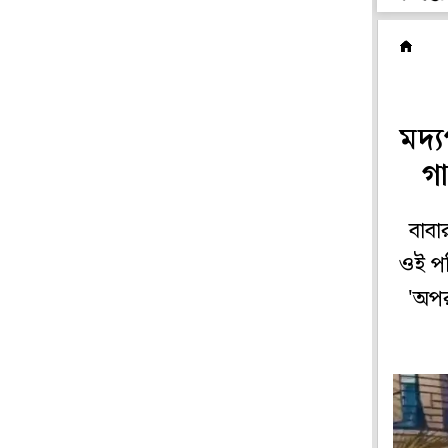
রা
মদ্
গা
বাবা
ওই পর
'অপর