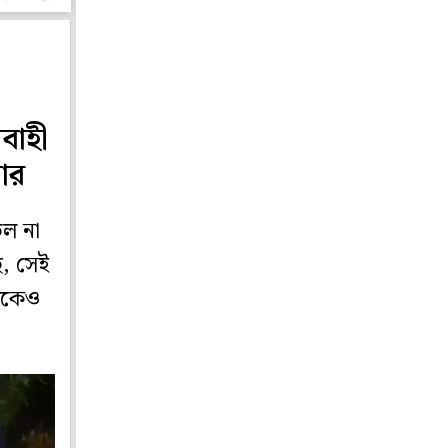
বাহী
বার
ড়ল না
ে, সেই
লেকেও