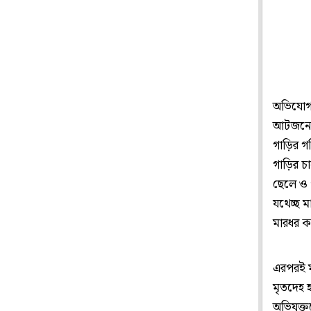
অভিযোগ,
আটজনের 
গাড়ির গ
গাড়ির চ
ছেলে ও 
যথেচ্ছ 
মারধর ক
এরপরই ম
মৃতদেহ 
অভিযুক্