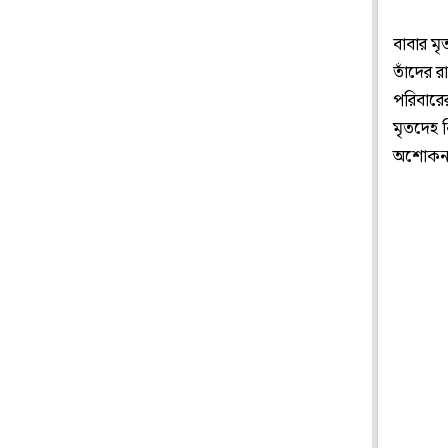
বাবার ম
তাঁদের র
পরিবারে
মৃতদেহ 
অশোকনগর