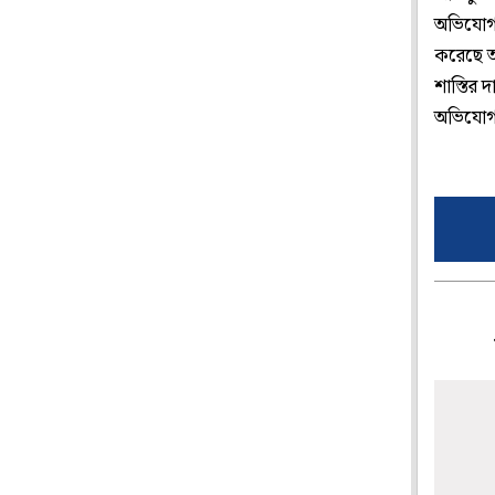
অভিযোগ 
করেছে অ
শাস্তির 
অভিযো