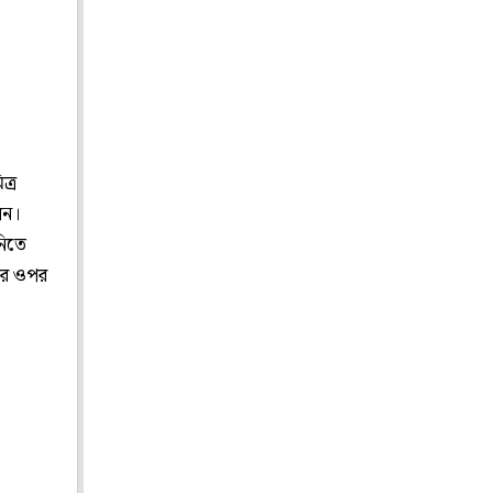
ত্র
েন।
নিতে
ের ওপর