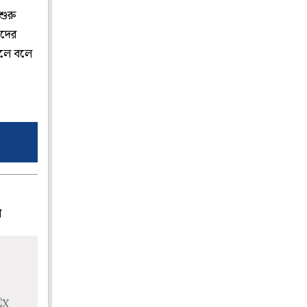
শুরু
তদের
চলে বলে
প