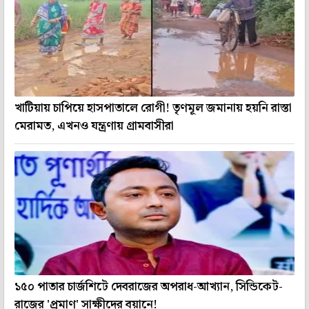
খাটিয়ায় চাপিয়ে হাসপাতালে রোগী! তৃণমূল জমানায় হয়নি রাস্তা
মেরামত, এখনও যন্ত্রণায় গ্রামবাসীরা
১৫০ পাতার চার্জশিটে দেবরাজের অপরাধ-আখ্যান, সিন্ডিকেট-
রাজের 'প্রমাণ' সাক্ষীদের বয়ানে!