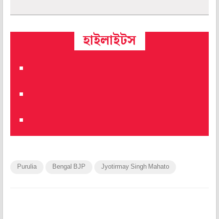
হাইলাইটস
Purulia
Bengal BJP
Jyotirmay Singh Mahato