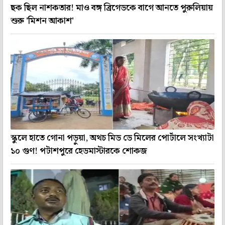
ছক ছিল নাশকতার! মাও বঙ্গ ব্রিগেডকে বাগে আনতে পুরুলিয়ায়
শুরু 'মিশন আকাশ'
স্কুলে হাতে গোনা পড়ুয়া, অথচ মিড ডে মিলের পোর্টালে সংখ্যাটা
১০ গুণ! পটাশপুরে হেডমাস্টারকে শোকজ