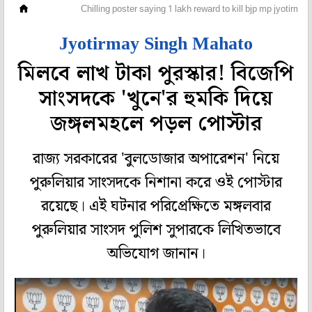
রাজ্য
Chilling poster saying 1 lakh reward to kill bjp mp jyotirm
Jyotirmay Singh Mahato
মিলবে লাখ টাকা পুরস্কার! বিজেপি
সাংসদকে 'খুনে'র হুমকি দিয়ে
জঙ্গলমহলে পড়ল পোস্টার
রাজ্য সরকারের 'বুলডোজার অপারেশন' নিয়ে
পুরুলিয়ার সাংসদকে নিশানা করে ওই পোস্টার
রয়েছে। এই ঘটনার পরিপ্রেক্ষিতে মঙ্গলবার
পুরুলিয়ার সাংসদ পুলিশ সুপারকে লিখিতভাবে
অভিযোগ জানান।