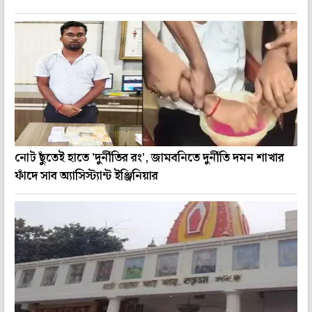
নোট ছুঁতেই হাতে 'দুর্নীতির রং', জামবনিতে দুর্নীতি দমন শাখার
ফাঁদে সাব অ্যাসিস্ট্যান্ট ইঞ্জিনিয়ার