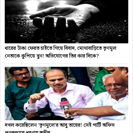
ধারের টাকা ফেরত চাইতে গিয়ে বিবাদ, মোথাবাড়িতে তৃণমূল
নেতাকে কুপিয়ে খুন! অভিযোগের তির কার দিকে?
দখল করেছিলেন 'তৃণমূলে'র আবু তাহের! সেই পার্টি অফিস