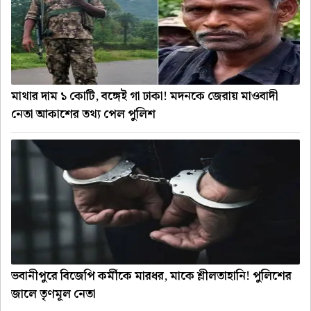
মাথার দাম ১ কোটি, বঙ্গেই গা ঢাকা! মদনকে জেরায় মাওবাদী
নেতা আকাশের তথ্য পেল পুলিশ
ভবানীপুরে বিজেপি কর্মীকে মারধর, মাকে শ্লীলতাহানি! পুলিশের
জালে তৃণমূল নেতা