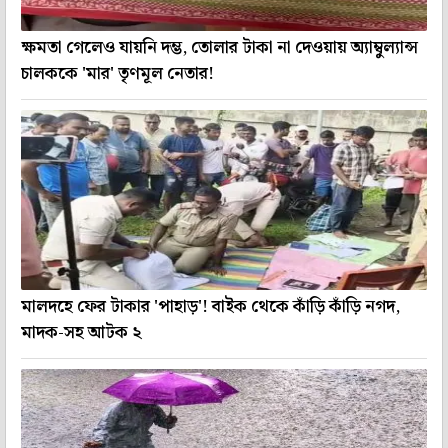
ক্ষমতা গেলেও যায়নি দম্ভ, তোলার টাকা না দেওয়ায় অ্যাম্বুল্যান্স
চালককে 'মার' তৃণমূল নেতার!
মালদহে ফের টাকার 'পাহাড়'! বাইক থেকে কাঁড়ি কাঁড়ি নগদ,
মাদক-সহ আটক ২