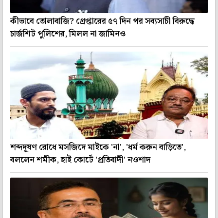
কীভাবে তোলাবাজি? গ্রেপ্তারের ৫৭ দিন পর সব্যসাচী বিরুদ্ধে
চার্জশিট পুলিশের, মিলল না জামিনও
শব্দদূষণ রোধে মসজিদে মাইকে 'না', 'ধর্ম করুন বাড়িতে',
বললেন শমীক, হাই কোর্টে 'প্রতিবাদী' নওশাদ