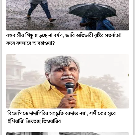
বঙ্গবাসীর পিছু ছাড়ছে না বর্ষণ, জারি অতিভারী বৃষ্টির সতর্কতা!
কবে বদলাবে আবহাওয়া?
'বিজেপিতে দাদাগিরির সংস্কৃতি বরদাস্ত নয়', শমীকের সুরে
'হুঁশিয়ারি' জিতেন্দ্র তিওয়ারির