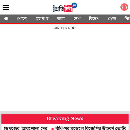
শোনো
মহানগর
রাজ্য
দেশ
বিদেশ
খেলা
বি
ADVERTISEMENT
Breaking News
ণ্ডের 'আরশোলা'দের
বাঁকিপুর মডেলে বিজেপির উচ্চবর্ণ ভোটব্যাঙ্কে থাবা! 