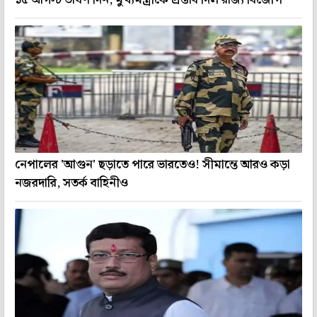
নেপালের 'আগুন' ছড়াতে পারে ভারতেও! সীমান্তে আরও কড়া
নজরদারি, সতর্ক বাহিনীও