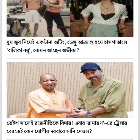
ধুম জ্বর নিয়েই একটানা শুটিং, ডেঙ্গু আক্রান্ত হয়ে হাসপাতালে
'বালিকা বধূ', কেমন আছেন অভীকা?
তেইশ সালেই রাজনীতিকে বিদায়! এবার 'রামায়ণ'-এর ট্রেলার
বেরতেই কেন যোগীর দরবারে সানি দেওল?