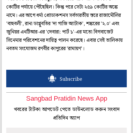
কোটির পর্যায়ে পৌঁছেছিল। কিন্তু পরে সেটা ২৫৯ কোটির অঙ্কে
নামে। এর আগে ধর্মা প্রোডাকশনস সর্বভারতীয় স্তরে রাজামৌলির
'বাহুবলী', রানা ডাগ্গুবতির 'দ্য গাজি অ্যাটাক', শঙ্করের '২.০' এবং
জুনিয়র এনটিআর-এর 'দেবারা: পার্ট ১'-এর মতো বিগবাজেট
সিনেমার পরিবেশনের দায়িত্ব পালন করেছে। এবার সেই তালিকায়
নবতম সংযোজম রণবীর কাপুরের 'রামায়ণ'।
Subscribe
Sangbad Pratidin News App
খবরের টাটকা আপডেট পেতে ডাউনলোড করুন সংবাদ
প্রতিদিন অ্যাপ