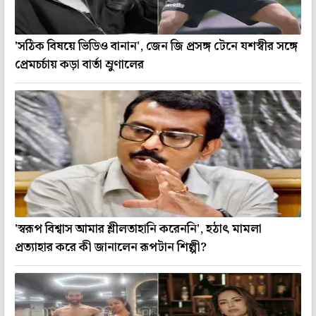
'সঠিক বিষয়ে ভিডিও বানান', জেন জি প্রসঙ্গ টেনে যশস্বীর সঙ্গে
প্রেমচর্চায় কড়া বার্তা ম্রুণালের
'স্বরূপ বিশ্বাস আমার শ্লীলতাহানি করেননি', হঠাৎ মামলা
প্রত্যাহার করে কী জানালেন রূপটান শিল্পী?