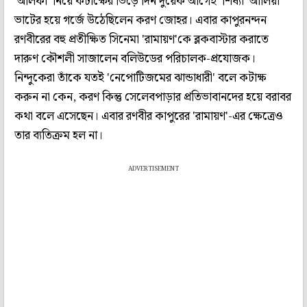
'আলফা' নিয়ে কটাক্ষের ভিড়ে দিন দুয়েক আগেই 'শিষ্যা' আলিয়া
ভাটের হয়ে গর্জে উঠেছিলেন করণ জোহর। এবার কাপুরনন্দন
রণবীরের বহু প্রতীক্ষিত সিনেমা 'রামায়ণ'কে ব্লকবাস্টার করাতে
দারুণ কৌশলী সাজালেন বলিউডের পরিচালক-প্রযোজক।
নিন্দুকেরা তাঁকে যতই 'নেপোটিজমের ঝান্ডাধারী' বলে কটাক্ষ
করুন না কেন, করণ কিন্তু সেলেবপাড়ার প্রতিভাবানদের হয়ে বরাবর
কথা বলে এসেছেন। এবার রণবীর কাপুরের 'রামায়ণ'-এর ক্ষেত্রেও
তার ব্যতিক্রম হল না।
ADVERTISEMENT