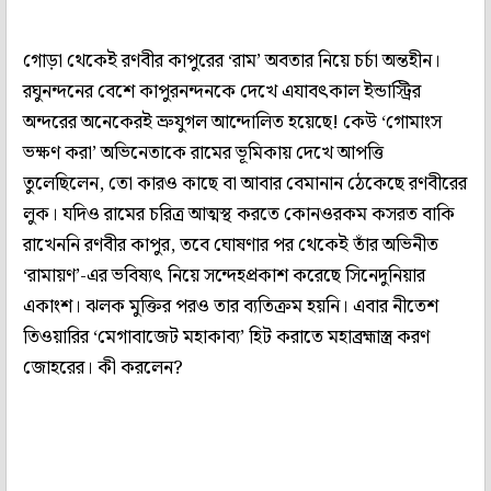
গোড়া থেকেই রণবীর কাপুরের ‘রাম’ অবতার নিয়ে চর্চা অন্তহীন।
রঘুনন্দনের বেশে কাপুরনন্দনকে দেখে এযাবৎকাল ইন্ডাস্ট্রির
অন্দরের অনেকেরই ভ্রুযুগল আন্দোলিত হয়েছে! কেউ ‘গোমাংস
ভক্ষণ করা’ অভিনেতাকে রামের ভূমিকায় দেখে আপত্তি
তুলেছিলেন, তো কারও কাছে বা আবার বেমানান ঠেকেছে রণবীরের
লুক। যদিও রামের চরিত্র আত্মস্থ করতে কোনওরকম কসরত বাকি
রাখেননি রণবীর কাপুর, তবে ঘোষণার পর থেকেই তাঁর অভিনীত
‘রামায়ণ’-এর ভবিষ্যৎ নিয়ে সন্দেহপ্রকাশ করেছে সিনেদুনিয়ার
একাংশ। ঝলক মুক্তির পরও তার ব্যতিক্রম হয়নি। এবার নীতেশ
তিওয়ারির ‘মেগাবাজেট মহাকাব্য’ হিট করাতে মহাব্রহ্মাস্ত্র করণ
জোহরের। কী করলেন?