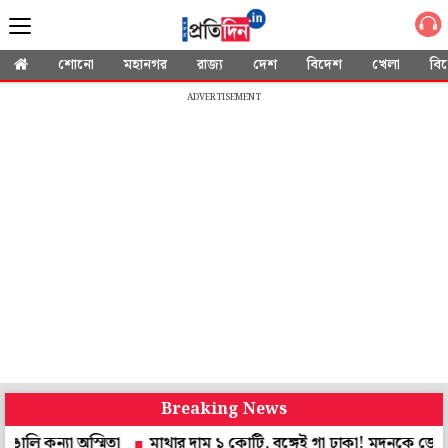
শোনো
মহানগর
রাজ্য
দেশ
বিদেশ
খেলা
বি
ADVERTISEMENT
Breaking News
া অস্মিতা
মাথার দাম ১ কোটি, বঙ্গেই গা ঢাকা! মদনকে জেরায় মাওবা