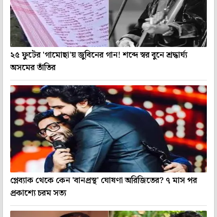
২৫ ফুটের 'গামোছা'য় জুবিনের গান! শব্দে স্বর বুনে শ্রদ্ধার্ঘ্য
অসমের তাঁতির
প্লেব্যাক থেকে কেন 'বানপ্রস্থ' ঘোষণা অরিজিতের? ৭ মাস পর
প্রকাশ্যে চরম সত্য