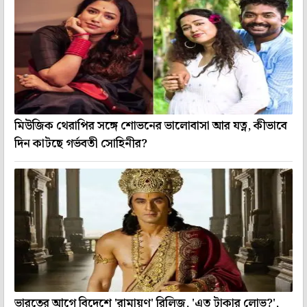
মিউজিক থেরাপির সঙ্গে শোভনের ভালোবাসা আর যত্ন, কীভাবে
দিন কাটছে গর্ভবতী সোহিনীর?
ভারতের আগে বিদেশে 'রামায়ণ' রিলিজ, 'এত টাকার লোভ?',