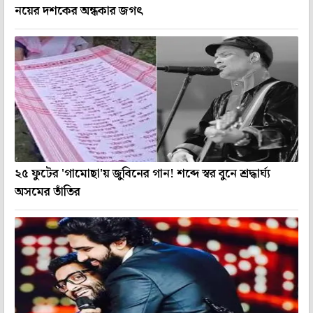
নয়ের দশকের অন্ধকার জগৎ
২৫ ফুটের 'গামোছা'য় জুবিনের গান! শব্দে স্বর বুনে শ্রদ্ধার্ঘ্য
অসমের তাঁতির