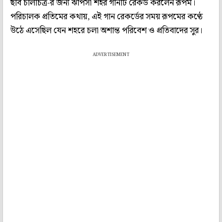
ছবি চালচিত্র-র জন্য ঝাপসা শহর গানটি রেকর্ড করলেন রূপম।
পরিচালক প্রতিমের কথায়, এই গান রেকর্ডের সময় রূপমের কণ্ঠে
উঠে এসেছিল যেন শহরে চলা অশান্ত পরিবেশ ও প্রতিবাদের সুর।
ADVERTISEMENT