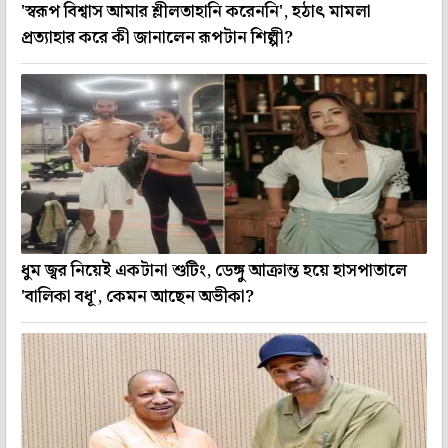
'স্বরূপ বিশ্বাস আমার শ্লীলতাহানি করেননি', হঠাৎ মামলা
প্রত্যাহার করে কী জানালেন রূপটান শিল্পী?
ধুম জ্বর নিয়েই একটানা শুটিং, ডেঙ্গু আক্রান্ত হয়ে হাসপাতালে
'বালিকা বধূ', কেমন আছেন অভীকা?