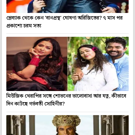
প্লেব্যাক থেকে কেন 'বানপ্রস্থ' ঘোষণা অরিজিতের? ৭ মাস পর
প্রকাশ্যে চরম সত্য
মিউজিক থেরাপির সঙ্গে শোভনের ভালোবাসা আর যত্ন, কীভাবে
দিন কাটছে গর্ভবতী সোহিনীর?