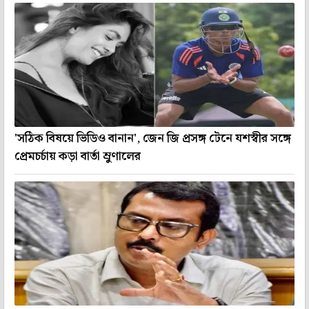
'সঠিক বিষয়ে ভিডিও বানান', জেন জি প্রসঙ্গ টেনে যশস্বীর সঙ্গে
প্রেমচর্চায় কড়া বার্তা ম্রুণালের