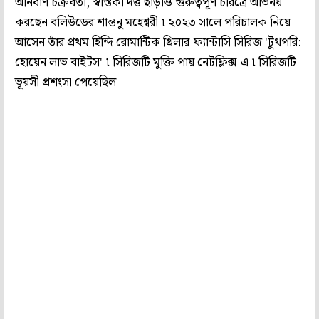
অনিবার্ণ চক্রবর্তী, স্বস্তিকা দত্ত ছাড়াও গুরুত্বপূর্ণ চরিত্রে অভিনয়
করছেন বলিউডের শান্তনু মহেশ্বরী ৷ ২০২৩ সালে পরিচালক নিয়ে
আসেন তাঁর প্রথম হিন্দি রোমান্টিক থ্রিলার-ফ্যান্টাসি সিরিজ 'টুথপরি:
হোয়েন লাভ বাইটস' ৷ সিরিজটি মুক্তি পায় নেটফ্লিক্স-এ ৷ সিরিজটি
ভূয়সী প্রশংসা পেয়েছিল।