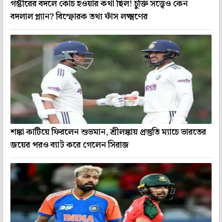
গম্ভীরের বদলে কোচ হওয়ার কথা ছিল! চুক্তি সত্ত্বেও কেন
বদলাল প্ল্যান? বিস্ফোরক তথ্য ফাঁস লক্ষ্মণের
শঙ্কা কাটিয়ে ফিরলেন শুভমান, শ্রীলঙ্কায় প্রস্তুতি ম্যাচে ভারতের
জয়ের পরও ব্যাট করে গেলেন সিরাজ