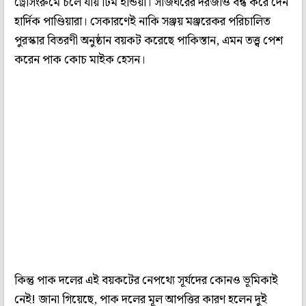
ড্রেসিংরুমে চলে যায় টিম ইন্ডিয়া। সাজঘরের দরজাও বন্ধ করে দেন
হার্দিক পাণ্ডিয়ারা। সেকারণেই নাকি সঞ্জয় মঞ্জরেকর পরিচালিত
পুরস্কার বিতরণী অনুষ্ঠান বয়কট করেছে পাকিস্তান, এমন তত্ত্ব পেশ
করেন পাক কোচ মাইক হেসন।
কিন্তু পাক দলের এই বয়কটের নেপথ্যে সূর্যদের কোনও ভূমিকাই
নেই! জানা গিয়েছে, পাক দলের মূল আপত্তির কারণ হলেন দুই