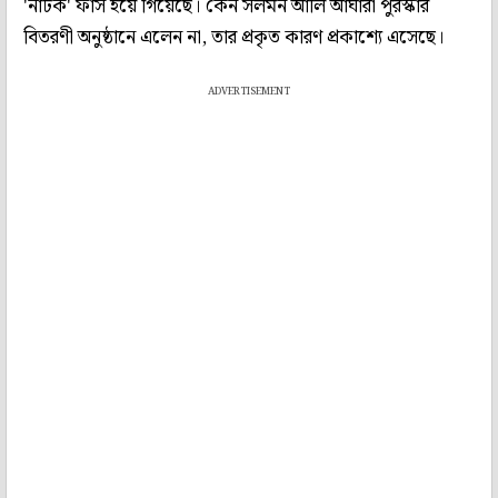
'নাটক' ফাঁস হয়ে গিয়েছে। কেন সলমন আলি আঘারা পুরস্কার
বিতরণী অনুষ্ঠানে এলেন না, তার প্রকৃত কারণ প্রকাশ্যে এসেছে।
ADVERTISEMENT