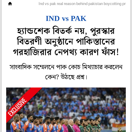
ক্রিকেট
Ind vs pak real reason behind pakistan boycotting prize d
IND vs PAK
হ্যান্ডশেক বিতর্ক নয়, পুরস্কার
বিতরণী অনুষ্ঠানে পাকিস্তানের
গরহাজিরার নেপথ্য কারণ ফাঁস!
সাংবাদিক সম্মেলনে পাক কোচ মিথ্যাচার করলেন
কেন? উঠছে প্রশ্ন।