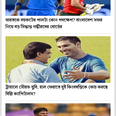
ভারতকে বয়কটের পালটা কোন পদক্ষেপ? বাংলাদেশ সফর
নিয়ে বড় সিদ্ধান্ত গম্ভীরদের বোর্ডের
ট্রায়ালে সৌরভ-যুবি, হাল ফেরাতে দুই কিংবদন্তিকে কোচ করছে
দিল্লি ক্যাপিটালস?