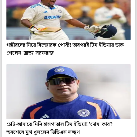
গম্ভীরদের নিয়ে বিস্ফোরক পোস্ট! তারপরই টিম ইন্ডিয়ায় ডাক
পেলেন 'ব্রাত্য' সরফরাজ
চোট-আঘাতে মিনি হাসপাতাল টিম ইন্ডিয়া! 'দোষ' কার?
অবশেষে মুখ খুললেন ভিভিএস লক্ষ্মণ