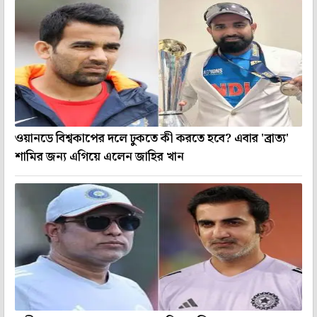
ওয়ানডে বিশ্বকাপের দলে ঢুকতে কী করতে হবে? এবার 'ব্রাত্য'
শামির জন্য এগিয়ে এলেন জাহির খান