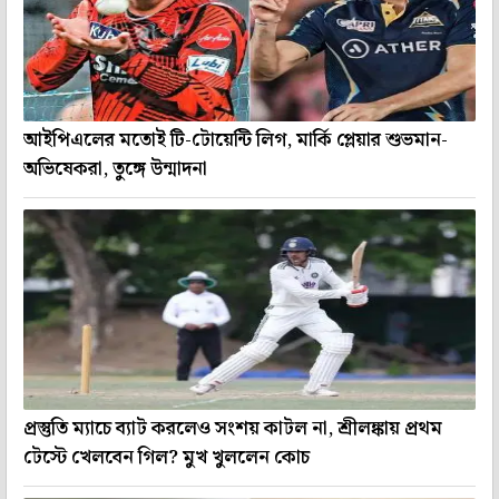
আইপিএলের মতোই টি-টোয়েন্টি লিগ, মার্কি প্লেয়ার শুভমান-
অভিষেকরা, তুঙ্গে উন্মাদনা
প্রস্তুতি ম্যাচে ব্যাট করলেও সংশয় কাটল না, শ্রীলঙ্কায় প্রথম
টেস্টে খেলবেন গিল? মুখ খুললেন কোচ