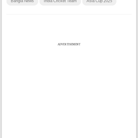
Bangla News
India Cricket Team
Asia Cup 2025
ADVERTISEMENT