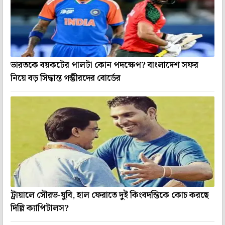
ভারতকে বয়কটের পালটা কোন পদক্ষেপ? বাংলাদেশ সফর
নিয়ে বড় সিদ্ধান্ত গম্ভীরদের বোর্ডের
ট্রায়ালে সৌরভ-যুবি, হাল ফেরাতে দুই কিংবদন্তিকে কোচ করছে
দিল্লি ক্যাপিটালস?