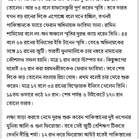
তোলেন। আর ৩৪ বলে হাফসেঞ্চুরি পূর্ণ করেন স্মৃতি। তবে ভারত
যখন বড় রানের দিকে এগোচ্ছে বলে মনে হচ্ছিল, তখনই
পাকিস্তানকে ম্যাচে ফেরান অধিনায়ক ফাতিমা সানা। রামিন
শামিমের বলে লং-অন অঞ্চলে স্মৃতির দুরন্ত ক্যাচ ধরেন তিনি। ৪৪
বলে ৬৮ রানের ইনিংসের ইতি টানেন স্মৃতি। ভেঙে অধিনায়কের
সঙ্গে ৯১ রানের জুটি। ভারতী ফুলমালিকে চার নম্বরে নামানোর
কৌশলও সফল হয়নি। মাত্র ১ রান করে স্টাম্পড হন। কিছুক্ষণের
মধ্যেই ৩৬ রান করা হরমনপ্রীতকেও ফেরান ফাতিমা। তবে শেষ
দিকে ঝড় তোলেন বাংলার রিচা ঘোষ। প্রথম বলেই চার মেরে শুরু
করেন। মাত্র ১৭ বলে ৩৪ রানের বিস্ফোরক ইনিংস খেলেন তিনি।
১৯তম ওভারে ওঠে ২৩ রান। শেষ পর্যন্ত ৬ উইকেটে ১৭০ রান
তোলে ভারত।
লক্ষ্য তাড়া করতে নেমে দুরন্ত শুরু করেন পাকিস্তানের দুই ওপেনার
মুনিবা আলি ও গুল ফিরোজা। তবে সেই জুটি বেশিক্ষণ টিকতে
দেননি দীপ্তি শর্মা। ১২ রান করে ফিরোজা আউট হতেই পাকিস্তানের