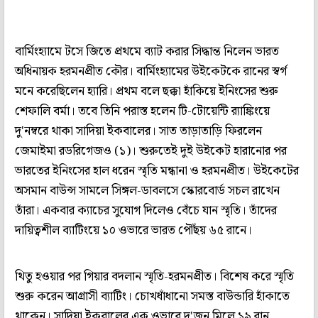
বার্মিংহ্যামে টসে জিতে প্রথমে ব্যাট করার সিদ্ধান্ত নিলেন ভারত
অধিনায়ক হরমনপ্রীত কৌর। বার্মিংহ্যামের উইকেটকে রানের স্বর্গ
মনে করেছিলেন হ্যারি। প্রথম বলে ছক্কা হাঁকিয়ে ইনিংসের শুরু
শেফালি বর্মা। তবে তিনি পরাস্ত হলেন টি-টোয়েন্টি র‍্যাঙ্কিংয়ে
দু'নম্বরে থাকা সাদিয়া ইকবালের। সাত তাড়াতাড়ি ফিরলেন
জেমাইমা রডরিগেজও (১)। শুরুতেই দুই উইকেট হারানোর পর
ভারতের ইনিংসের হাল ধরেন স্মৃতি মন্ধানা ও হরমনপ্রীত। উইকেটের
অসমান বাউন্স সামলে সিঙ্গল-ডাবলসে স্কোরবোর্ড সচল রাখেন
তাঁরা। একবার ক্যাচের সুযোগ দিলেও বেঁচে যান স্মৃতি। তাঁদের
দায়িত্বশীল ব্যাটিংয়ে ১০ ওভারে ভারত পৌঁছয় ৬৫ রানে।
থিতু হওয়ার পর গিয়ার বদলান স্মৃতি-হরমনপ্রীত। বিশেষ করে স্মৃতি
শুরু করেন আগ্রাসী ব্যাটিং। চোখধাঁধানো সমস্ত বাউন্ডারি হাঁকাতে
থাকেন। সাদিয়া ইকবালের এক ওভারে দু'জন মিলে ১৯ রান