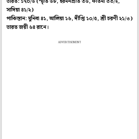
ভারত: ১৭০/৬ (স্মৃতি ৬৮, হরমনপ্রীত ৩৬, ফতিমা ৩৩/২,
সাদিয়া ৪১/২)
পাকিস্তান: মুনিবা ৪১, আলিয়া ১৬, দীপ্তি ১০/৫, শ্রী চরণী ২১/৩)
ভারত জয়ী ৬৪ রানে।
ADVERTISEMENT