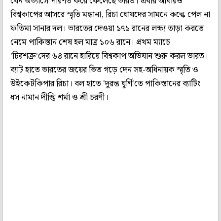
যেন অভ্যাসে পরিণত করে ফেলেছে ভারত। এবার আবারও
বিশ্বকাপের আসরে স্মৃতি মন্ধানা, রিচা ঘোষদের সামনে কল্কে পেল না
ফতিমা সানার দল। ভারতের দেওয়া ১৭১ রানের লক্ষ্য তাড়া করতে
নেমে পাকিস্তান শেষ হল মাত্র ১০৬ রানে। প্রথম ম্যাচে
'চিরশত্রু'দের ৬৪ রানে হারিয়ে বিশ্বকাপ অভিযান শুরু করল ভারত।
ব্যাট হাতে ভারতের জয়ের ভিত গড়ে দেন সহ-অধিনায়ক স্মৃতি ও
উইকেটকিপার রিচা। বল হাতে 'দুরন্ত ঘূর্ণি'তে পাকিস্তানের ব্যাটিং
ধস নামান দীপ্তি শর্মা ও শ্রী চরণী।