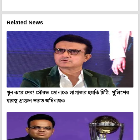
Related News
খুন করে দেব! সৌরভ-ডোনাকে লাগাতার হুমকি চিঠি, পুলিশের
দ্বারস্থ প্রাক্তন ভারত অধিনায়ক