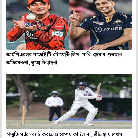
আইপিএলের মতোই টি-টোয়েন্টি লিগ, মার্কি প্লেয়ার শুভমান-
অভিষেকরা, তুঙ্গে উন্মাদনা
প্রস্তুতি ম্যাচে ব্যাট করলেও সংশয় কাটল না, শ্রীলঙ্কায় প্রথম