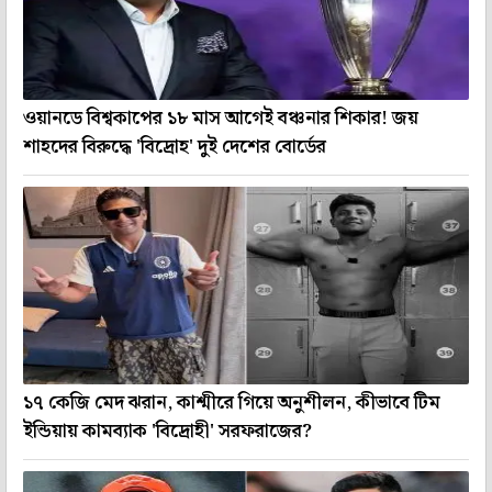
ওয়ানডে বিশ্বকাপের ১৮ মাস আগেই বঞ্চনার শিকার! জয়
শাহদের বিরুদ্ধে 'বিদ্রোহ' দুই দেশের বোর্ডের
১৭ কেজি মেদ ঝরান, কাশ্মীরে গিয়ে অনুশীলন, কীভাবে টিম
ইন্ডিয়ায় কামব্যাক 'বিদ্রোহী' সরফরাজের?