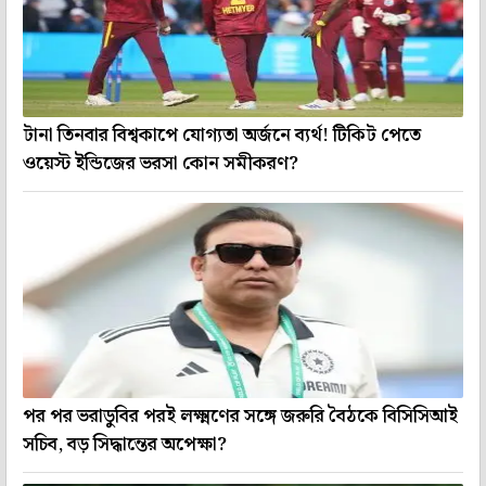
টানা তিনবার বিশ্বকাপে যোগ্যতা অর্জনে ব্যর্থ! টিকিট পেতে
ওয়েস্ট ইন্ডিজের ভরসা কোন সমীকরণ?
পর পর ভরাডুবির পরই লক্ষ্মণের সঙ্গে জরুরি বৈঠকে বিসিসিআই
সচিব, বড় সিদ্ধান্তের অপেক্ষা?