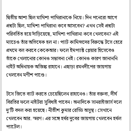
দ্বিতীয় আশা ছিল মাথিশা পাথিরানাকে নিয়ে। দিন পনেরো আগে
প্রশ্নটা ছিল, মাথিশা পাথিরানা কবে আসবেন? এখন সেই প্রশ্নটা
পরিবর্তিত হয়ে দাঁড়িয়েছে, মাথিশা পাথিরানা কবে খেলবেন? এই
ম্যাচেও তাঁর অভিষেক হল না। প্যাট কামিন্সদের বিরুদ্ধে টসে হেরে
প্রথমে বল করবে কেকেআর। ফলে ইমপ্যাক্ট প্লেয়ার হিসেবেও
তাঁকে খেলানোর কোনও সম্ভাবনা নেই। কোনও কারণ জানাননি
নাইট অধিনায়ক অজিঙ্ক রাহানে। এছাড়া রমনদীপের জায়গায়
খেলবেন মণীশ পাণ্ডে।
টসে জিতে ব্যাট করতে চেয়েছিলেন রাহানেও। তাঁর বক্তব্য, দীর্ঘ
বিরতির ফলে নাইটরা সুবিধাই পাবেন। অন্যদিকে সানরাইজার্স দলে
দু'টি বদল করা হয়েছে। নীতীশ কুমার রেড্ডি অসুস্থ। সেখানে
খেলবেন আর. স্মরণ। এর সঙ্গে হর্ষর দুবের জায়গায় খেলবেন হর্ষল
প্যাটেল।