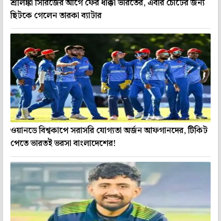
শ্রীলঙ্কা সিরিজের আগে ফের ধাক্কা ভারতের, এবার চোটের জন্য
ছিটকে গেলেন তারকা ব্যাটার
ওয়ানডে বিশ্বকাপে সরাসরি যোগ্যতা অর্জন আফগানদের, টিকিট
পেতে ভারতই ভরসা বাংলাদেশের!