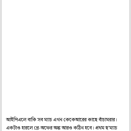
আইপিএলে বাকি সব ম্যাচ এখন কেকেআরের কাছে বাঁচামরার।
একটাও হারলে প্লে-অফের অঙ্ক আরও কঠিন হবে। প্রথম ছ’ম্যাচ