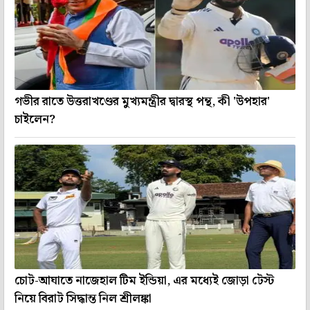
গভীর রাতে উত্তরাখণ্ডের মুখ্যমন্ত্রীর দ্বারস্থ পন্থ, কী 'উপহার'
চাইলেন?
চোট-আঘাতে নাজেহাল টিম ইন্ডিয়া, এর মধ্যেই জোড়া টেস্ট
নিয়ে বিরাট সিদ্ধান্ত নিল শ্রীলঙ্কা