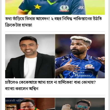
তথ্য ভাঁড়িয়ে ভিসার আবেদন! ২ বছর নিষিদ্ধ পাকিস্তানের উঠতি
ক্রিকেটার হামজা
চাইলেও কেকেআরে আসা হবে না হার্দিকের! বাধা কোথায়?
ব্যাখ্যা করলেন অশ্বিন