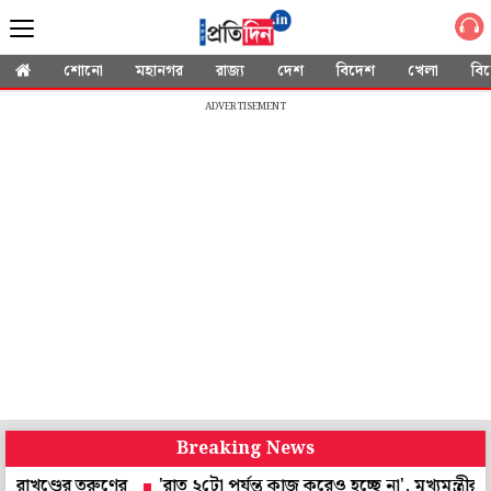
শোনো
মহানগর
রাজ্য
দেশ
বিদেশ
খেলা
বি
ADVERTISEMENT
Breaking News
ের তরুণের
'রাত ২টো পর্যন্ত কাজ করেও হচ্ছে না', মুখ্যমন্ত্রীর 'হর ঘর ত