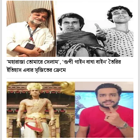
'মহারাজা তোমারে সেলাম', 'গুপী গাইন বাঘা বাইন' তৈরির
ইতিহাস এবার সৃজিতের ফ্রেমে