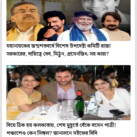
মহানায়কের জন্মশতবর্ষে বিশেষ উপদেষ্টা কমিটি রাজ্য
সরকারের, দায়িত্বে দেব, মিঠুন, প্রসেনজিৎ-সহ কারা?
বিয়ে ঠিক হয় কলকাতায়, শেষ মুহূর্তে বেঁকে বসেন পাত্রী!
পঞ্চাশেও কেন সিঙ্গল? জানালনে সইফের দিদি