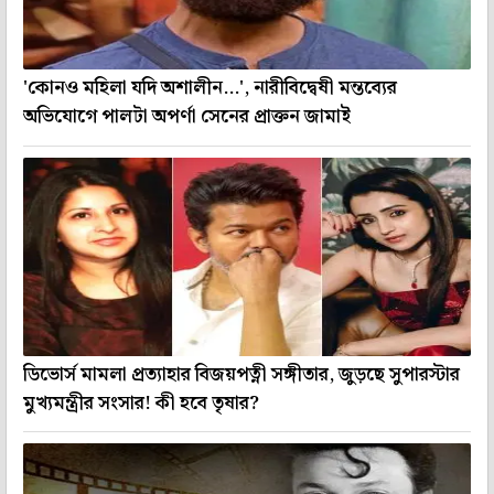
'কোনও মহিলা যদি অশালীন...', নারীবিদ্বেষী মন্তব্যের
অভিযোগে পালটা অপর্ণা সেনের প্রাক্তন জামাই
ডিভোর্স মামলা প্রত্যাহার বিজয়পত্নী সঙ্গীতার, জুড়ছে সুপারস্টার
মুখ্যমন্ত্রীর সংসার! কী হবে তৃষার?