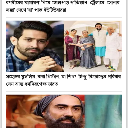
রণবীরের 'রামায়ণ' নিয়ে তোলপাড় পাকিস্তান! ট্রেলারে 'সোনার
লঙ্কা' দেখে 'হা' পাক ইউটিউবাররা
সহোদর মুসলিম, বাবা খ্রিস্টান, মা শিখ! 'হিন্দু' বিক্রান্তের পরিবার
যেন আস্ত ধর্মনিরপেক্ষ ভারত