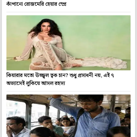
কাঁপানো রোজমেরি হেয়ার স্প্রে
কিয়ারার মতো ঊজ্জ্বল ত্বক চান? শুধু প্রসাধনী নয়, এই ৭
অভ্যাসেই লুকিয়ে আসল রহস্য