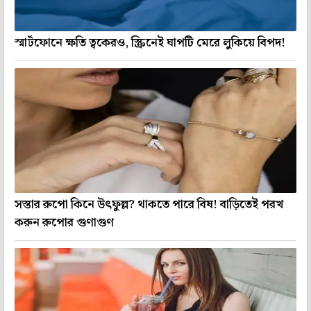
স্মার্টফোনে ক্ষতি ত্বকেরও, স্ক্রিনেই ঘাপটি মেরে লুকিয়ে বিপদ!
সস্তার রুপো কিনে উৎফুল্ল? থাকতে পারে বিষ! বাড়িতেই পরখ
করুন রুপোর গুণাগুণ