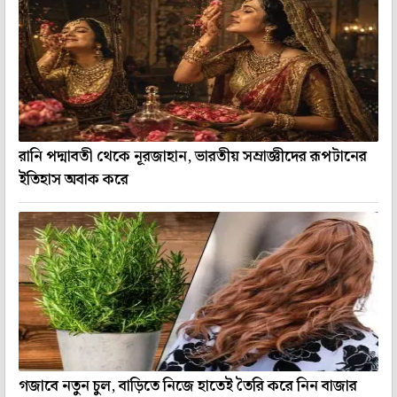
রানি পদ্মাবতী থেকে নূরজাহান, ভারতীয় সম্রাজ্ঞীদের রূপটানের
ইতিহাস অবাক করে
গজাবে নতুন চুল, বাড়িতে নিজে হাতেই তৈরি করে নিন বাজার