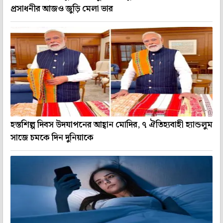
প্রসাধনীর আজও জুড়ি মেলা ভার
হস্তশিল্প দিবস উদযাপনের আহ্বান মোদির, ৭ ঐতিহ্যবাহী হ্যান্ডলুম
সাজে চমকে দিন দুনিয়াকে