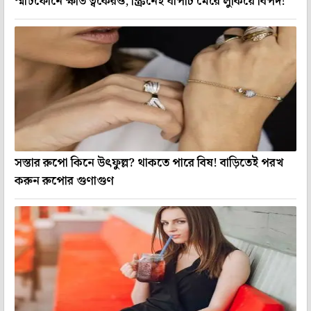
স্মার্টফোনে ক্ষতি ত্বকেরও, স্ক্রিনেই ঘাপটি মেরে লুকিয়ে বিপদ!
সস্তার রুপো কিনে উৎফুল্ল? থাকতে পারে বিষ! বাড়িতেই পরখ
করুন রুপোর গুণাগুণ