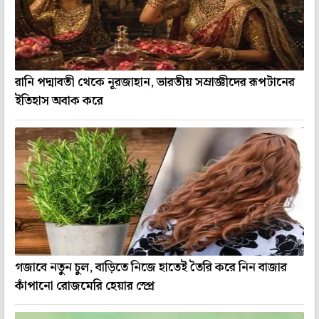
রানি পদ্মাবতী থেকে নূরজাহান, ভারতীয় সম্রাজ্ঞীদের রূপটানের
ইতিহাস অবাক করে
গজাবে নতুন চুল, বাড়িতে নিজে হাতেই তৈরি করে নিন বাজার
কাঁপানো রোজমেরি হেয়ার স্প্রে