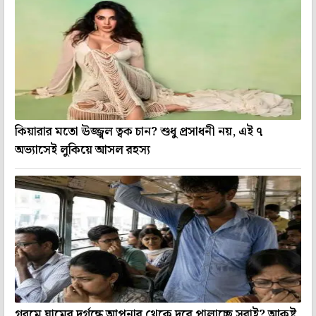
কিয়ারার মতো ঊজ্জ্বল ত্বক চান? শুধু প্রসাধনী নয়, এই ৭
অভ্যাসেই লুকিয়ে আসল রহস্য
গরমে ঘামের দুর্গন্ধে আপনার থেকে দূরে পালাচ্ছে সবাই? আকৃষ্ট