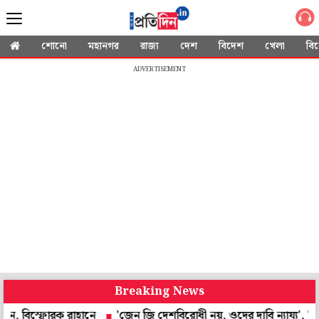
শোনো
মহানগর
রাজ্য
দেশ
বিদেশ
খেলা
বি
ADVERTISEMENT
Breaking News
োরক রাহানে
'জেন জি দেশবিরোধী নয়, ওদের দাবি ন্যায্য', '২৯-এ ভোটয