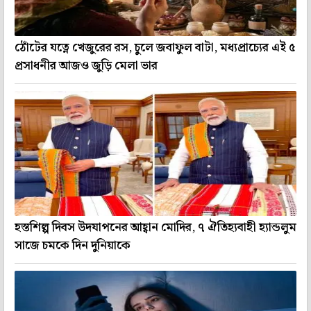
ঠোঁটের যত্নে খেজুরের রস, চুলে জবাফুল বাটা, মধ্যপ্রাচ্যের এই ৫
প্রসাধনীর আজও জুড়ি মেলা ভার
হস্তশিল্প দিবস উদযাপনের আহ্বান মোদির, ৭ ঐতিহ্যবাহী হ্যান্ডলুম
সাজে চমকে দিন দুনিয়াকে