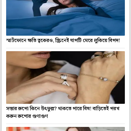
স্মার্টফোনে ক্ষতি ত্বকেরও, স্ক্রিনেই ঘাপটি মেরে লুকিয়ে বিপদ!
সস্তার রুপো কিনে উৎফুল্ল? থাকতে পারে বিষ! বাড়িতেই পরখ
করুন রুপোর গুণাগুণ