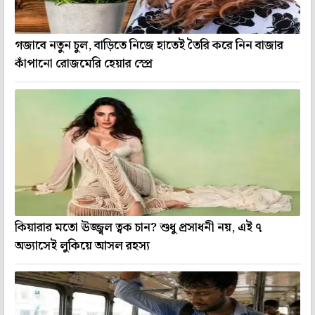
গজাবে নতুন চুল, বাড়িতে নিজে হাতেই তৈরি করে নিন বাজার
কাঁপানো রোজমেরি হেয়ার স্প্রে
কিয়ারার মতো ঊজ্জ্বল ত্বক চান? শুধু প্রসাধনী নয়, এই ৭
অভ্যাসেই লুকিয়ে আসল রহস্য