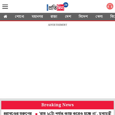
শোনো
মহানগর
রাজ্য
দেশ
বিদেশ
খেলা
বি
ADVERTISEMENT
Breaking News
ডের তরুণের
'রাত ২টো পর্যন্ত কাজ করেও হচ্ছে না', মুখ্যমন্ত্রীর 'হর ঘর 