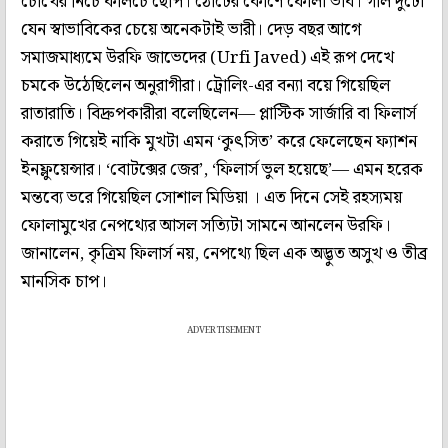
চোখের নিচে কালচে ছোপ। ঠোঁটের কোণে ফোলা ভাব। গাল দুটো
যেন স্বাভাবিকের চেয়ে অনেকটাই ভারী। দেড় বছর আগে
সমাজমাধ্যমে উরফি জাভেদের (Urfi Javed) এই রূপ দেখে
চমকে উঠেছিলেন অনুরাগীরা। ট্রোলিং-এর বন্যা বয়ে গিয়েছিল
রাতারাতি। বিদ্রুপকারীরা বলেছিলেন— প্লাস্টিক সার্জারি বা ফিলার্স
করাতে গিয়েই নাকি মুখটা এমন ‘কুৎসিত’ করে ফেলেছেন ফ্যাশন
ইনফ্লুয়েন্সার। ‘বোটক্সের জের’, ‘ফিলার্স ভুল হয়েছে’— এমন হরেক
মন্তব্যে ভরে গিয়েছিল সোশাল মিডিয়া । এত দিনে সেই রহস্যময়
ফোলামুখের নেপথ্যের আসল সত্যিটা সামনে আনলেন উরফি।
জানালেন, কৃত্রিম ফিলার্স নয়, নেপথ্যে ছিল এক অদ্ভুত অসুখ ও তীব্র
মানসিক চাপ।
ADVERTISEMENT