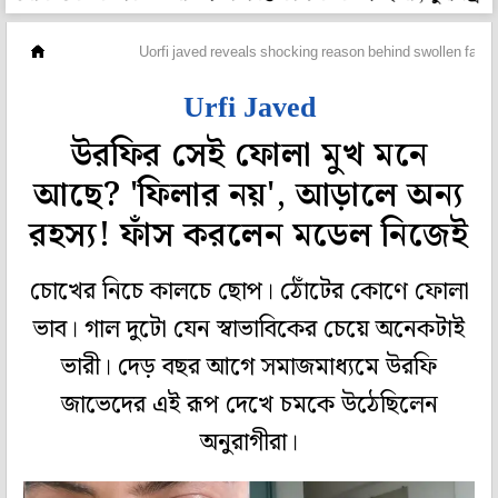
ফ্যাশন
Uorfi javed reveals shocking reason behind swollen face
Urfi Javed
উরফির সেই ফোলা মুখ মনে
আছে? 'ফিলার নয়', আড়ালে অন্য
রহস্য! ফাঁস করলেন মডেল নিজেই
চোখের নিচে কালচে ছোপ। ঠোঁটের কোণে ফোলা
ভাব। গাল দুটো যেন স্বাভাবিকের চেয়ে অনেকটাই
ভারী। দেড় বছর আগে সমাজমাধ্যমে উরফি
জাভেদের এই রূপ দেখে চমকে উঠেছিলেন
অনুরাগীরা।