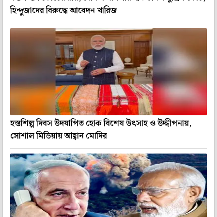
হিন্দুজাদের বিরুদ্ধে আবেদন খারিজ
হস্তশিল্প দিবস উদযাপিত হোক বিশেষ উৎসাহ ও উদ্দীপনায়,
সোশাল মিডিয়ায় আহ্বান মোদির