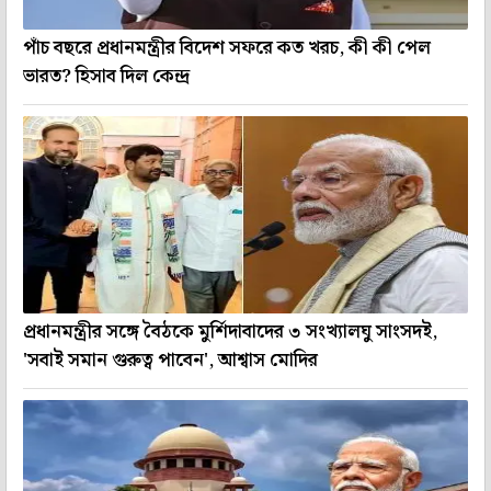
পাঁচ বছরে প্রধানমন্ত্রীর বিদেশ সফরে কত খরচ, কী কী পেল
ভারত? হিসাব দিল কেন্দ্র
প্রধানমন্ত্রীর সঙ্গে বৈঠকে মুর্শিদাবাদের ৩ সংখ্যালঘু সাংসদই,
'সবাই সমান গুরুত্ব পাবেন', আশ্বাস মোদির