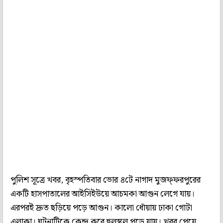
পুলিশ সূত্রে খবর, বৃহস্পতিবার ভোর ৪টে নাগাদ মুজফ্‌ফরপুরের
একটি হাসপাতালের আইসিইউয়ে আচমকা আগুন লেগে যায়।
এরপরই দ্রুত ছড়িয়ে পড়ে আগুন। কালো ধোঁয়ায় ঢাকা গোটা
এলাকা। ঘটনাটিকে কেন্দ্র করে হুলস্থুল পড়ে যায়। খবর পেয়ে