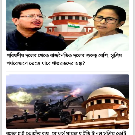
পরিষদীয় দলের থেকে রাজনৈতিক দলের গুরুত্ব বেশি, সুপ্রিম
পর্যবেক্ষণে ভেস্তে যাবে ঋতব্রতদের অঙ্ক?
বহাল হাই কোর্টের রায়, বোফর্স মামলায় ইতি টানল সুপ্রিম কোর্ট,