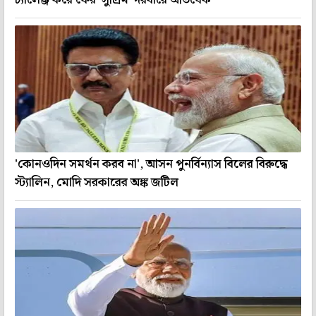
'কোনওদিন সমর্থন করব না', আসন পুনর্বিন্যাস বিলের বিরুদ্ধে
স্ট্যালিন, মোদি সরকারের অঙ্ক জটিল