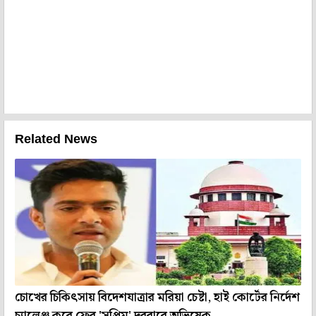
Related News
চোখের চিকিৎসায় বিদেশযাত্রার মরিয়া চেষ্টা, হাই কোর্টের নির্দেশ
চ্যালেঞ্জ করে ফের 'সুপ্রিম' দরবারে অভিষেক