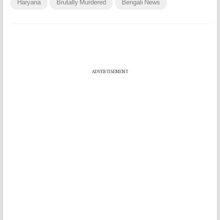
Haryana
Brutally Murdered
Bengali News
ADVERTISEMENT