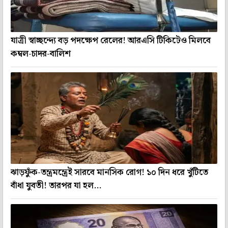
যাত্রী স্বাচ্ছন্দ্যে বড় পদক্ষেপ রেলের! আরএসি টিকিটেও মিলবে
কম্বল-চাদর-বালিশ
ঝাড়ফুঁক-তন্ত্রমন্ত্রেই সারবে মানসিক রোগ! ১০ দিন ধরে খুঁটিতে
বাঁধা যুবতী! তারপর যা হল...