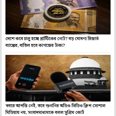
দেশে কবে চালু হচ্ছে প্লাস্টিকের নোট? বড় ঘোষণা রিজার্ভ
ব্যাঙ্কের, বাতিল হবে কাগজের টাকা?
খবরে আপত্তি নেই, তবে শুনানির অডিও-ভিডিও ক্লিপ সোশাল
মিডিয়ায় নয়, সংবাদমাধ্যমকে বলল সুপ্রিম কোর্ট