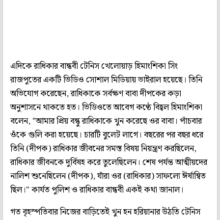
এদিকে রাধিকার বান্ধবী টেনিস খেলোয়াড় হিমাংশিকা সিং
রাজপুতের একটি ভিডিও সোশাল মিডিয়ায় ভাইরাল হয়েছে। তিনি
অভিযোগ করেছেন, রাধিকাকে সর্বক্ষণ বাবা দীপকের কড়া
অনুশাসনে থাকতে হত। ভিডিওতে আবেগ কণ্ঠে বিহ্বল হিমাংশিকা
বলেন, "আমার প্রিয় বন্ধু রাধিকাকে খুন করেছে ওর বাবা। পাঁচবার
ওঁকে গুলি করা হয়েছে। চারটি বুলেট লাগে। বছরের পর বছর ধরে
তিনি (দীপক) রাধিকার জীবনের সমস্ত বিষয় নিয়ন্ত্রণ করছিলেন,
রাধিকার জীবনকে দুর্বিষহ করে তুলেছিলেন। শেষ পর্যন্ত আত্মীয়দের
নালিশ শুনেছিলেন (দীপক), যাঁরা ওর (রাধিকার) সাফল্যে ঈর্ষান্বিত
ছিল।" কার্যত পুলিশ ও রাধিকার বান্ধবী একই কথা জানাল।
গত বৃহস্পতিবার নিজের বাড়িতেই খুন হন হরিয়ানার উঠতি টেনিস