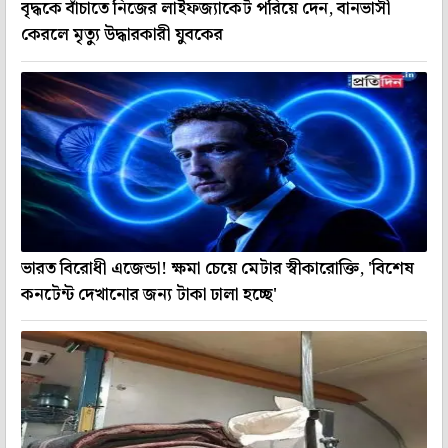
বৃদ্ধকে বাঁচাতে নিজের লাইফজ্যাকেট পরিয়ে দেন, বানভাসী
কেরলে মৃত্যু উদ্ধারকারী যুবকের
ভারত বিরোধী এজেন্ডা! ক্ষমা চেয়ে মেটার স্বীকারোক্তি, 'বিশেষ
কনটেন্ট দেখানোর জন্য টাকা ঢালা হচ্ছে'