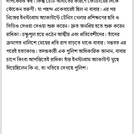
দীপকেরও স্বপ্ন। কিন্তু চোট-আঘাতের কারণে কোচিংয়ের দিকে
ঝোঁকেন তরুণী। যা পছন্দ একেবারেই ছিল না বাবার। এর পর
নিজের ইনস্টাগ্রাম অ্যাকাউন্টে টেনিস খেলার প্রশিক্ষণের ছবি ও
ভিডিও দেওয়া দেওয়া শুরু করেন। দ্রুত জনপ্রিয় হতে শুরু করেন
রাধিকা। চক্ষুশূল হয়ে ওঠেন আত্মীয় এবং প্রতিবেশীদের। তাঁদের
ক্রমাগত নালিশে মেয়ের প্রতি রাগ বাড়তে থাকে বাবার। সম্ভবত এর
পরেই হত্যাকাণ্ড। তদন্তকারী এক পুলিশ আধিকারিক জানান, বাবার
চাপে কিংবা আপত্তিতেই রাধিকা তাঁর ইনস্টাগ্রাম অ্যাকাউন্ট মুছে
দিয়েছিলেন কি না, তা খতিয়ে দেখছে পুলিশ।