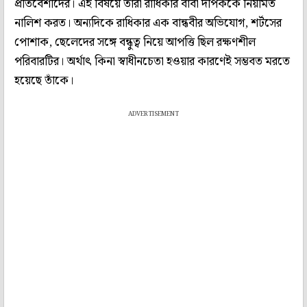
প্রতিবেশীদের। এই বিষয়ে তাঁরা রাধিকার বাবা দীপককে নিয়মিত
নালিশ করত। অন্যদিকে রাধিকার এক বান্ধবীর অভিযোগ, শর্টসের
পোশাক, ছেলেদের সঙ্গে বন্ধুত্ব নিয়ে আপত্তি ছিল রক্ষণশীল
পরিবারটির। অর্থাৎ কিনা স্বাধীনচেতা হওয়ার কারণেই সম্ভবত মরতে
হয়েছে তাঁকে।
ADVERTISEMENT