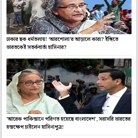
ঢাকার ছক ধর্মতলায়! ‘আরশোলা’র আড়ালে কারা? ইঙ্গিতে
ভারতকেই সতর্কবার্তা হাসিনার?
'আরেক পাকিস্তানে পরিণত হয়েছে বাংলাদেশ', সরাসরি ভারতের
হস্তক্ষেপ চাইলেন হাসিনাপুত্র!