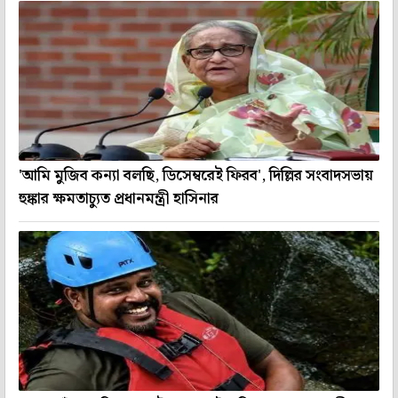
'আমি মুজিব কন্যা বলছি, ডিসেম্বরেই ফিরব', দিল্লির সংবাদসভায়
হুঙ্কার ক্ষমতাচ্যুত প্রধানমন্ত্রী হাসিনার