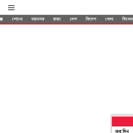
শোনো
মহানগর
রাজ্য
দেশ
বিদেশ
খেলা
বিনো
৮ আগস্ট ২০২৬: সিংহ রাশির আজকের দিন
স্কু