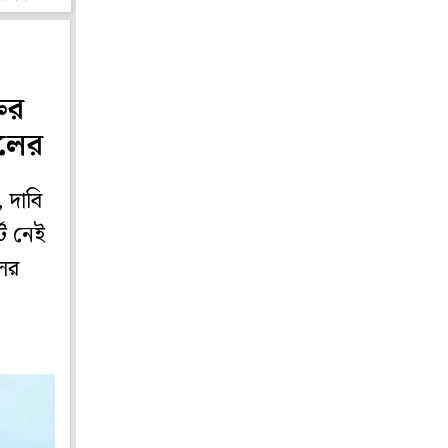
ির
ুলের
, দাবি
ে নেই
লের