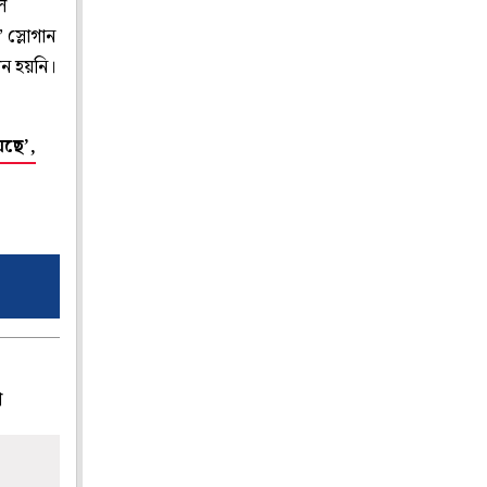
ে
’ স্লোগান
লন হয়নি।
েছে’,
প