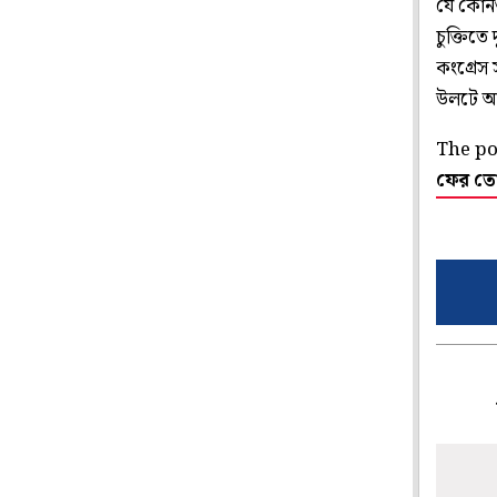
যে কোনও 
চুক্তিতে
কংগ্রেস 
উলটে আর
The p
ফের তো