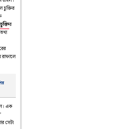
ন রাহুল।
 চুক্তির
ি
ুক্তি
র
তথ্য
ছরের
ায় রাফালে
ির
ুল। এক
”
 আর সেটা