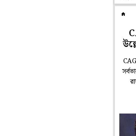
দ
C
উল্
CAG-ক
সর্ব
রা