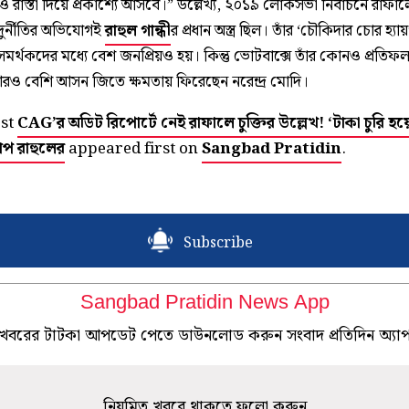
রাস্তা দিয়ে প্রকাশ্যে আসবে।” উল্লেখ্য, ২০১৯ লোকসভা নির্বাচনে রাফাল
 দুর্নীতির অভিযোগই
রাহুল গান্ধী
র প্রধান অস্ত্র ছিল। তাঁর ‘চৌকিদার চোর হ্যায়
সমর্থকদের মধ্যে বেশ জনপ্রিয়ও হয়। কিন্তু ভোটবাক্সে তাঁর কোনও প্রতিফ
ও বেশি আসন জিতে ক্ষমতায় ফিরেছেন নরেন্দ্র মোদি।
ost
CAG’র অডিট রিপোর্টে নেই রাফালে চুক্তির উল্লেখ! ‘টাকা চুরি হয়
প রাহুলের
appeared first on
Sangbad Pratidin
.
Subscribe
Sangbad Pratidin News App
খবরের টাটকা আপডেট পেতে ডাউনলোড করুন সংবাদ প্রতিদিন অ্যা
নিয়মিত খবরে থাকতে ফলো করুন