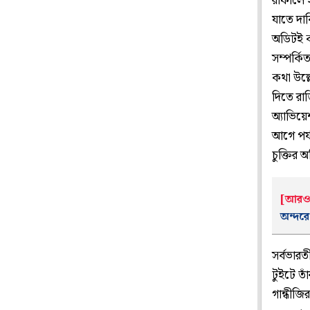
রাফালে ই
যাতে দা
অডিটই কর
সম্পর্কি
কথা উল্ল
দিতে রাজ
অ্যাভিয়ে
আগে পর্য
চুক্তির
[আরও
অন্দরে
সর্বভার
টুইটে ত
গান্ধীজি