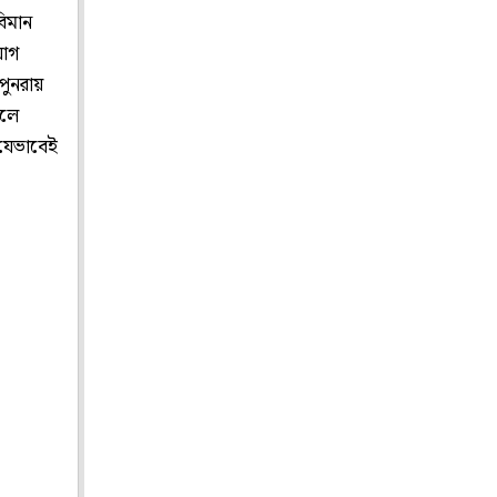
বিমান
যোগ
পুনরায়
ালে
 যেভাবেই