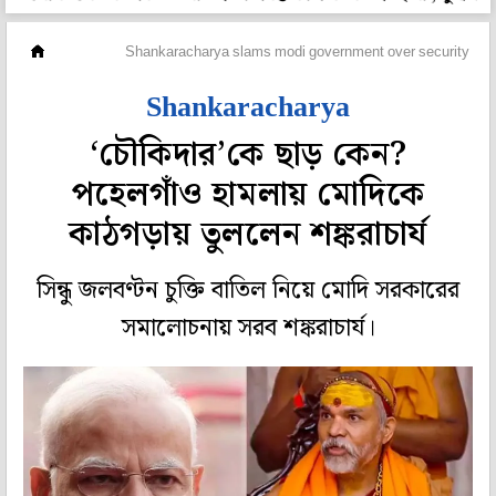
দেশ
Shankaracharya slams modi government over security lapse
Shankaracharya
‘চৌকিদার’কে ছাড় কেন?
পহেলগাঁও হামলায় মোদিকে
কাঠগড়ায় তুললেন শঙ্করাচার্য
সিন্ধু জলবণ্টন চুক্তি বাতিল নিয়ে মোদি সরকারের
সমালোচনায় সরব শঙ্করাচার্য।