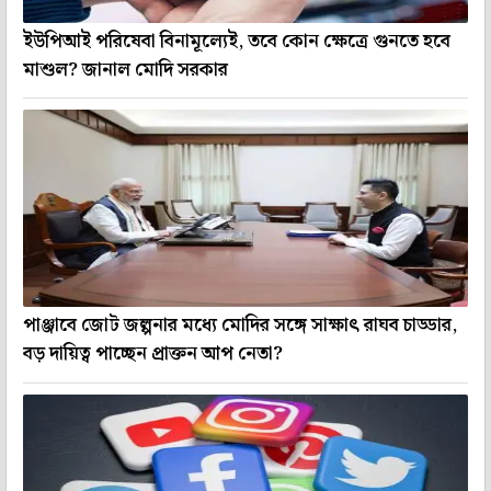
ইউপিআই পরিষেবা বিনামূল্যেই, তবে কোন ক্ষেত্রে গুনতে হবে
মাশুল? জানাল মোদি সরকার
পাঞ্জাবে জোট জল্পনার মধ্যে মোদির সঙ্গে সাক্ষাৎ রাঘব চাড্ডার,
বড় দায়িত্ব পাচ্ছেন প্রাক্তন আপ নেতা?