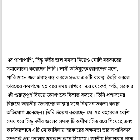
এর পাশাপাশি, সিন্ধু নদীর জল সমস্যা নিয়েও মোদি সরকারের
সমালোচনা করেছেন তিনি। স্বামী অভিমুক্তেশ্বরানন্দের মতে,
পাকিস্তানে জল প্রবাহ বন্ধ করতে সক্ষম একটি ব্যবস্থা তৈরি করতে
ভারতের কমপক্ষে ২০ বছর সময় লাগবে। এর থেকেই স্পষ্ট, সরকার
এই গুরুত্বপূর্ণ বিষয়ে জনগণকে বিভ্রান্ত করছে। তিনি প্রশাসনের
বিরুদ্ধে ভারতীয় জনগণের আস্থার সঙ্গে বিশ্বাসঘাতকতা করার
অভিযোগ এনেছেন। তিনি উল্লেখ করেছেন যে, ৭০ বছরেরও বেশি
সময় ধরে সিন্ধু নদীর জলের সমস্যাটি অমীমাংসিত রয়ে গিয়েছে এবং
কার্যকরভাবে এটি মোকাবিলায় সরকারের অক্ষমতা তার অগ্রাধিকার
সম্পর্কে প্রশ্ন তোলার অবকাশ করে দিয়েছে। জাতীয় নিরাপত্তার প্রশ্নে