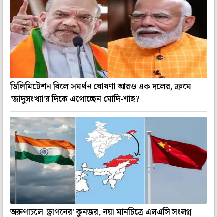
ডিলিমিটেশন বিলে সমর্থন ঘোষণা আরও এক দলের, ক্রমে
'জাদুসংখ্যা'র দিকে এগোচ্ছেন মোদি-শাহ?
অরুণাচলে 'ড্রাগনের' কুনজর, নয়া মানচিত্রে এলএসি সংলগ্ন