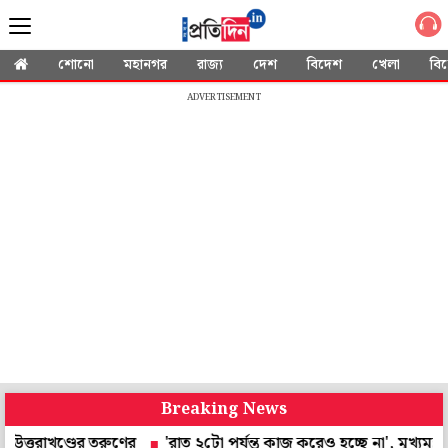
শোনো
মহানগর
রাজ্য
দেশ
বিদেশ
খেলা
বি
ADVERTISEMENT
Breaking News
ণ্ডের তরুণের
'রাত ২টো পর্যন্ত কাজ করেও হচ্ছে না', মুখ্যমন্ত্রীর 'হর 