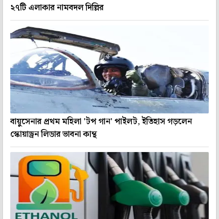
২৭টি এলাকার নামবদল দিল্লির
বায়ুসেনার প্রথম মহিলা 'টপ গান' পাইলট, ইতিহাস গড়লেন
স্কোয়াড্রন লিডার ভাবনা কান্থ