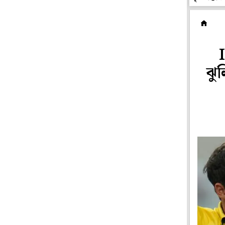
ক
ঝুল