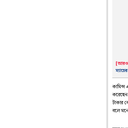
[আরও
ম্যাচে
কামিন্স 
করেছেন অ
টাকার বে
বলে মনে