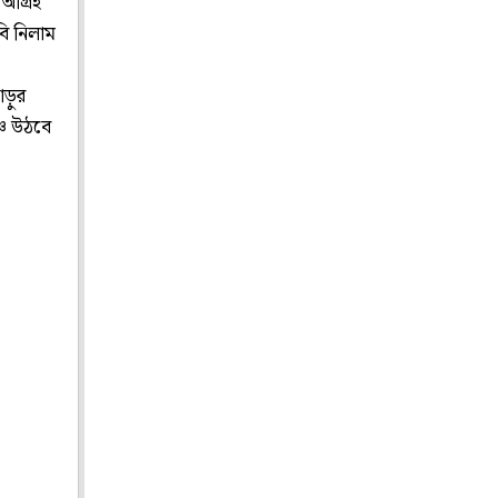
আগ্রহ
বি নিলাম
াড়ুর
চে উঠবে