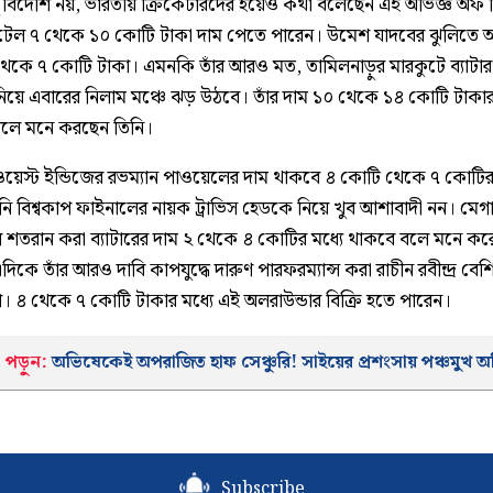
ু বিদেশি নয়, ভারতীয় ক্রিকেটারদের হয়েও কথা বলেছেন এই অভিজ্ঞ অফ স
্যাটেল ৭ থেকে ১০ কোটি টাকা দাম পেতে পারেন। উমেশ যাদবের ঝুলিতে
থেকে ৭ কোটি টাকা। এমনকি তাঁর আরও মত, তামিলনাড়ুর মারকুটে ব্যাটার
িয়ে এবারের নিলাম মঞ্চে ঝড় উঠবে। তাঁর দাম ১০ থেকে ১৪ কোটি টাকার 
লে মনে করছেন তিনি।
য়েস্ট ইন্ডিজের রভম্যান পাওয়েলের দাম থাকবে ৪ কোটি থেকে ৭ কোটির 
নি বিশ্বকাপ ফাইনালের নায়ক ট্রাভিস হেডকে নিয়ে খুব আশাবাদী নন। মেগ
 শতরান করা ব্যাটারের দাম ২ থেকে ৪ কোটির মধ্যে থাকবে বলে মনে কর
এদিকে তাঁর আরও দাবি কাপযুদ্ধে দারুণ পারফরম্যান্স করা রাচীন রবীন্দ্র বেশ
া। ৪ থেকে ৭ কোটি টাকার মধ্যে এই অলরাউন্ডার বিক্রি হতে পারেন।
 পড়ুন:
অভিষেকেই অপরাজিত হাফ সেঞ্চুরি! সাইয়ের প্রশংসায় পঞ্চমুখ অশ
Subscribe