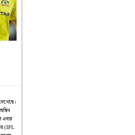
 দেখেছে।
শ্বিন
র এবার
ের (IPL