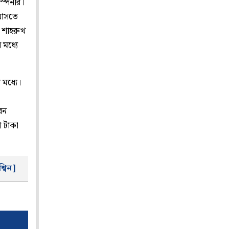
্পিনার।
 আসতে
 শাহরুখ
মধ্যে
মধ্যে।
া
েন
ি টাকা
্বিন]