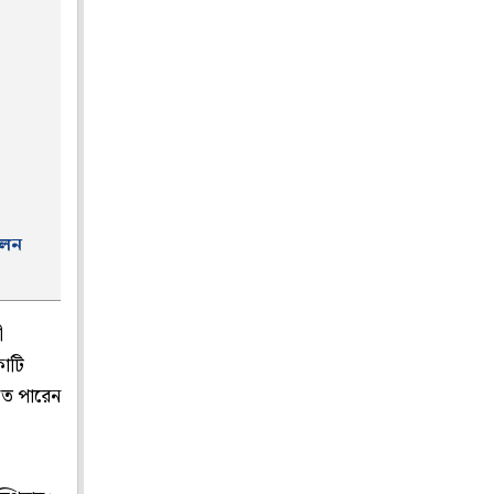
লেন
ী
কোটি
হতে পারেন