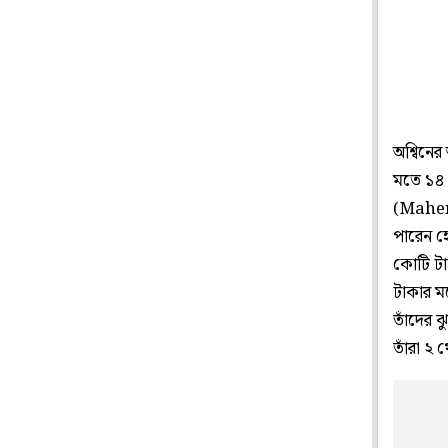
অশ্বিনের
মতে ১৪ ক
(Mahend
পারেন হে
কোটি টা
টাকার মধ
তাঁদের 
তাঁরা ২