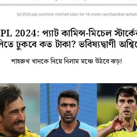
্রিকেট
Ipl 2024 pat cummins mitchell starc for 14 crores ravichandran ashwin 
IPL 2024: প্যাট কামিন্স-মিচেল স্টার্কে
িতে ঢুকবে কত টাকা? ভবিষ্যদ্বাণী অশ্ব
শাহরুখ খানকে নিয়ে নিলাম মঞ্চে উঠবে ঝড়!