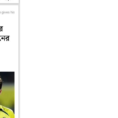
gives his ipl 2024 auction predictions in unique style
র
িনের