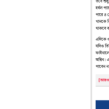
তবে শুধ
হর্ষল প
পারে ৪ 
খানকে ন
থাকবে ব
এদিকে ও
যদিও তি
ফাইনালে
অশ্বিন। 
পাবেন ন
[আরও