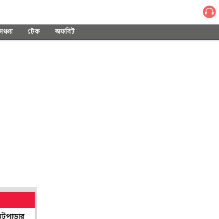
সঞ্চয়
টেক
অফবিট
১৫ হাজার ফোন, ১৬ মৃত্যু! হরমুজের হাহাকারে ভারতীয় নাবিকদের বাঁ