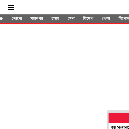
শোনো
মহানগর
রাজ্য
দেশ
বিদেশ
খেলা
বিনো
ার কাকলির পাশে বসে রাজীব কুমার! তুঙ্গে জল্পনা
মৃত সন্তানকে পিঠ