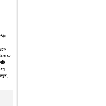
তাঁর
ারতে
 থেকে ১৪
োটি
হস্ত
জবুত,