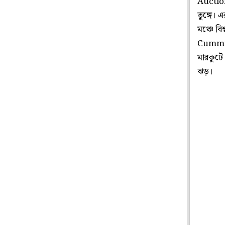
Auction
তুঙ্গে। 
মঞ্চে বি
Cummins
মারকুটে
ঝড়।