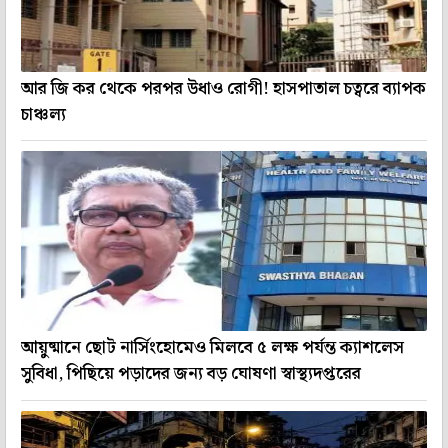
আর জি কর থেকে পরপর উধাও রোগী! হাসপাতাল চত্বরে ব্যাপক
চাঞ্চল্য
আয়ুষ্মানে ছোট নার্সিংহোমেও মিলবে ৫ লক্ষ পর্যন্ত ক্যাশলেস
সুবিধা, পিছিয়ে পড়াদের জন্য বড় ঘোষণা স্বাস্থ্যদপ্তরের