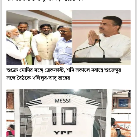
শুক্রে মোদির সঙ্গে ব্রেকফাস্ট, শনি সকালে নবান্নে শুভেন্দুর
সঙ্গে বৈঠকে খলিলুর-আবু তাহের