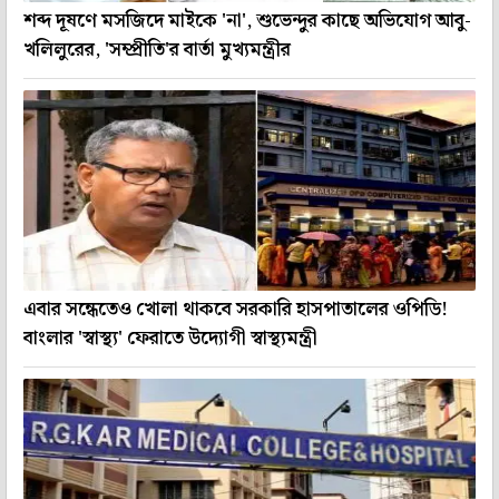
শব্দ দূষণে মসজিদে মাইকে 'না', শুভেন্দুর কাছে অভিযোগ আবু-
খলিলুরের, 'সম্প্রীতি'র বার্তা মুখ্যমন্ত্রীর
এবার সন্ধেতেও খোলা থাকবে সরকারি হাসপাতালের ওপিডি!
বাংলার 'স্বাস্থ্য' ফেরাতে উদ্যোগী স্বাস্থ্যমন্ত্রী