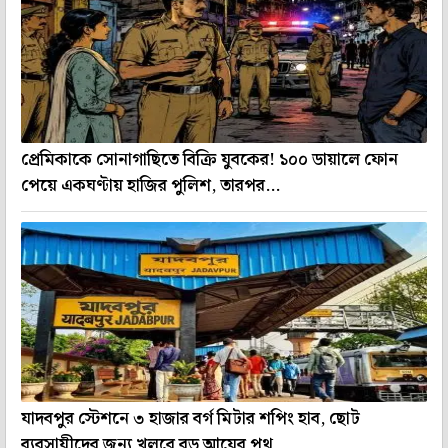
প্রেমিকাকে সোনাগাছিতে বিক্রি যুবকের! ১০০ ডায়ালে ফোন
পেয়ে একঘণ্টায় হাজির পুলিশ, তারপর...
যাদবপুর স্টেশনে ৩ হাজার বর্গ মিটার শপিং হাব, ছোট
ব্যবসায়ীদের জন্য খুলবে বড় আয়ের পথ