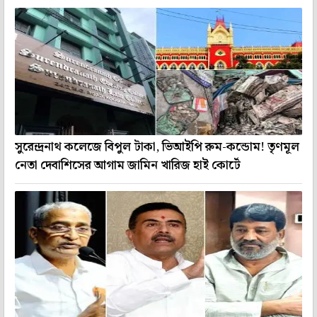
সুরেন্দ্রনাথ কলেজে বিপুল টাকা, ভিআইপি রুম-কন্ডোম! তৃণমূল
নেতা দেবাশিসের আগাম জামিন খারিজ হাই কোর্টে