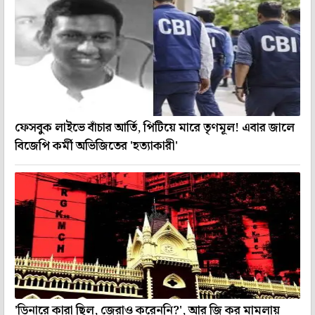
ফেসবুক লাইভে বাঁচার আর্তি, পিটিয়ে মারে তৃণমূল! এবার জালে
বিজেপি কর্মী অভিজিতের 'হত্যাকারী'
'ডিনারে কারা ছিল, জেরাও করেননি?', আর জি কর মামলায়