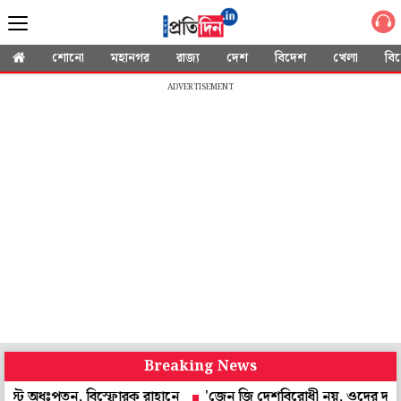
শোনো
মহানগর
রাজ্য
দেশ
বিদেশ
খেলা
বি
ADVERTISEMENT
Breaking News
পতন, বিস্ফোরক রাহানে
'জেন জি দেশবিরোধী নয়, ওদের দাবি ন্যায্য',