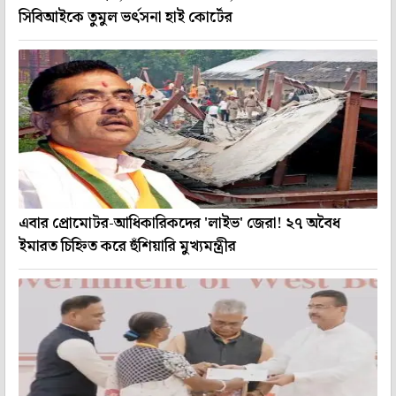
সিবিআইকে তুমুল ভর্ৎসনা হাই কোর্টের
এবার প্রোমোটর-আধিকারিকদের 'লাইভ' জেরা! ২৭ অবৈধ
ইমারত চিহ্নিত করে হুঁশিয়ারি মুখ্যমন্ত্রীর