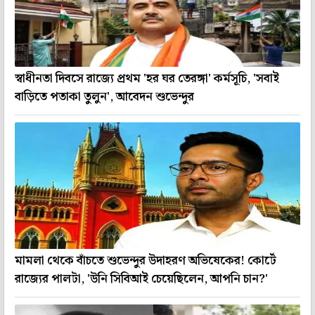
স্বাধীনতা দিবসে রাজ্যে প্রথম 'হর ঘর তেরঙ্গা' কর্মসূচি, 'সবাই
বাড়িতে পতাকা তুলুন', আবেদন শুভেন্দুর
মামলা থেকে বাঁচতে শুভেন্দুর উদাহরণ অভিষেকের! কোর্টে
রাজ্যের পালটা, 'উনি সিবিআই চেয়েছিলেন, আপনি চান?'