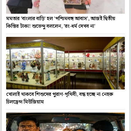
মমতার 'বাংলার বাড়ি' হল 'পশ্চিমবঙ্গ আবাস', আজই দ্বিতীয়
কিস্তির টাকা! শুভেন্দু বললেন, 'রং-ধর্ম দেখব না'
খোলাই থাকবে শিশুদের পুরাণ-পৃথিবী, বন্ধ হচ্ছে না নেহরু
চিলড্রেন্স মিউজিয়াম