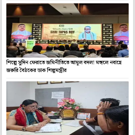
শিল্পে সুদিন ফেরাতে জমিনীতিতে আমূল বদল! মঙ্গলে নবান্নে
জরুরি বৈঠকের ডাক শিল্পমন্ত্রীর