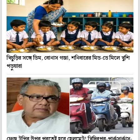
খিচুড়ির সঙ্গে ডিম, বোনাস গজা, শনিবারের মিড-ডে মিলে খুশি
পড়ুয়ারা
ফেজ টুপির উপর পরতেই হবে হেলমেট! খিদিরপুর-পার্কসার্কাস-