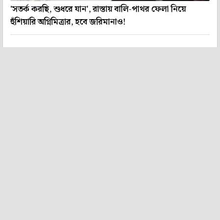
'সতর্ক করছি, শুধরে যান', রাস্তায় বালি-পাথর ফেলা নিয়ে
হুঁশিয়ারি অগ্নিমিত্রার, হবে জরিমানাও!