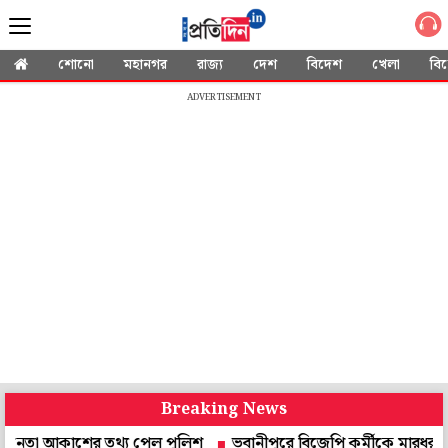
শোনো
মহানগর
রাজ্য
দেশ
বিদেশ
খেলা
বি
ADVERTISEMENT
Breaking News
আকাশের তথ্য পেল পুলিশ
ভবানীপুরে বিজেপি কর্মীকে মারধর, মাকে শ্লী