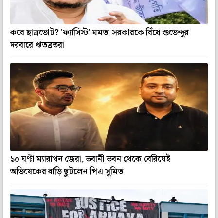
কবে ছাত্রভোট? 'ফ্যাসিস্ট' মমতা সরকারকে বিঁধে শুভেন্দুর
দরবারে ঋতব্রতরা
১০ ঘণ্টা ম্যারাথন জেরা, ভবানী ভবন থেকে বেরিয়েই
অভিষেকের বাড়ি ছুটলেন পিএ সুমিত