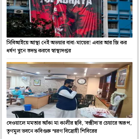
সিবিআইয়ে আস্থা নেই অভয়ার বাবা-মায়ের! এবার আর জি কর
ধর্ষণ খুনে তদন্ত করবে স্বাস্থ্যদপ্তর
দেওয়ালে মমতার আঁকা মা কালীর ছবি, 'বক্সীদা'র চেয়ারে অরূপ,
তৃণমূল ভবনে কবিগুরু স্মরণ বিদ্রোহী শিবিরের