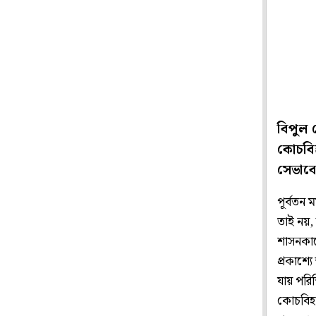
বিপুল 
কোচবি
সেভাবে 
পূর্বতন ম
তাই নয়,
শাসনকাল
প্রকাশ্য
যায় পরিস
কোচবিহা