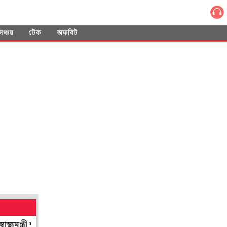
সঞ্চয়
টেক
অফবিট
ী শারদ্বত
শান্তিনিকেতনের শিল্প সমাহারের ছোঁয়া পাবে লন্ডন! গ্রিনউইচের 