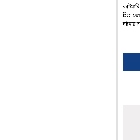
কাটমানি
হিংসাতে
ঘটনায় স