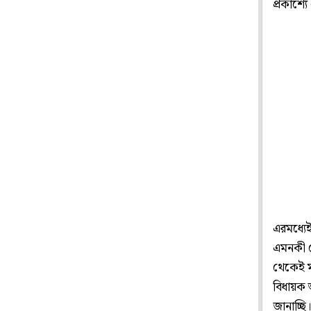
প্রকাশ্যে
এরমধ্যেই
এমনকী ভ
থেকেই মন্
বিধায়ক অ
জানাচ্ছ