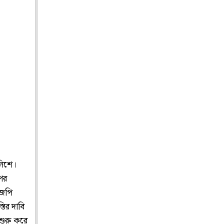
লিশে।
পর
িজেপি
তির দাবি
শুরু করে