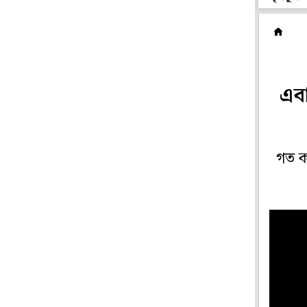
ম
এব
গত কয়