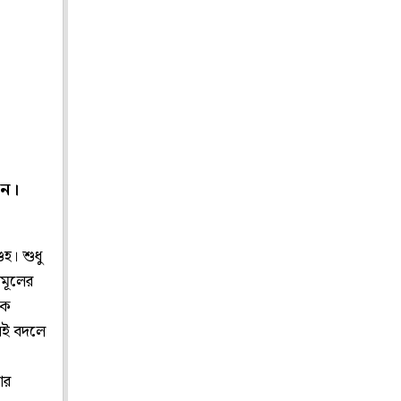
েন।
ুহ। শুধু
ণমূলের
কে
রেই বদলে
আর