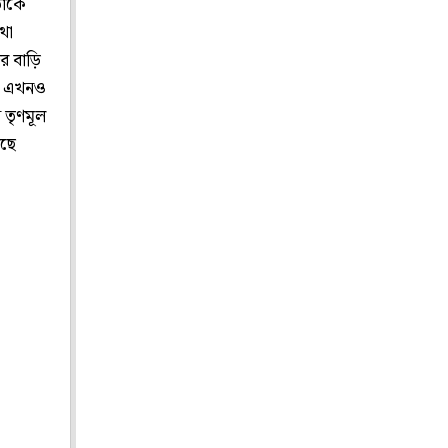
াঁকে
থা
ের বাড়ি
তা এখনও
ন তৃণমূল
েছে