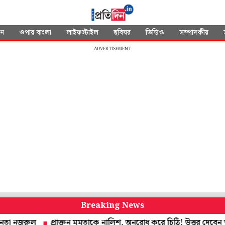
দন
ওপার বাংলা
লাইফস্টাইল
ছবিঘর
ভিডিও
সম্পাদকীয়
ADVERTISEMENT
Breaking News
জরুল
প্রাক্তন মমতাকে নালিশ, অনুরোধ করে চিঠি! উত্তর দেবেন স্বাস্থ্যমন্ত্র