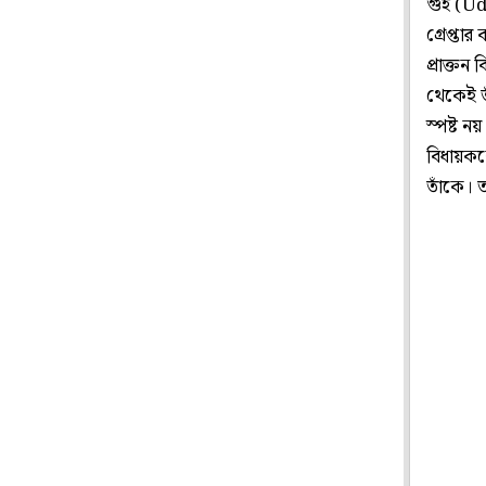
গুহ (U
গ্রেপ্ত
প্রাক্তন
থেকেই তা
স্পষ্ট ন
বিধায়ককে
তাঁকে। ত