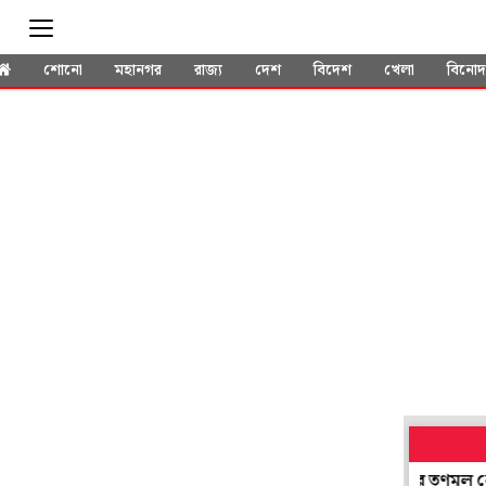
শোনো
মহানগর
রাজ্য
দেশ
বিদেশ
খেলা
বিনো
 সভাধিপতি নির্বাচনে যোগ! প্রশ্ন উঠতেই গ্রেপ্তার নদিয়ার তৃণমূল নেতা ন