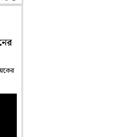
নের
ধায়কের