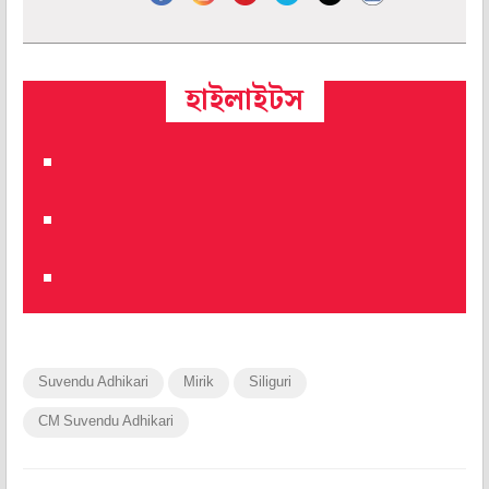
হাইলাইটস
Suvendu Adhikari
Mirik
Siliguri
CM Suvendu Adhikari