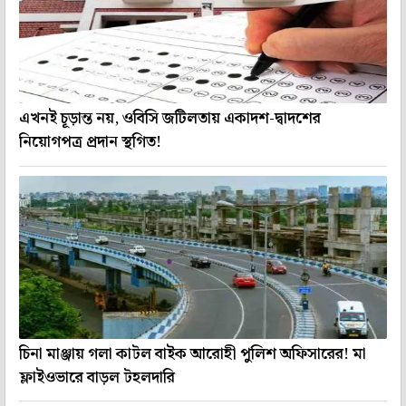
এখনই চূড়ান্ত নয়, ওবিসি জটিলতায় একাদশ-দ্বাদশের
নিয়োগপত্র প্রদান স্থগিত!
চিনা মাঞ্জায় গলা কাটল বাইক আরোহী পুলিশ অফিসারের! মা
ফ্লাইওভারে বাড়ল টহলদারি