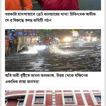
সরকারি হাসপাতালে থ্রেট কালচারের মাথা! চিকিৎসক অভীক
দে-র বিরুদ্ধে তদন্ত কমিটি গঠন
অতি ভারী বৃষ্টিতে ভাসল কলকাতা, উত্তর থেকে দক্ষিণের
একাধিক রাস্তা জলমগ্ন!