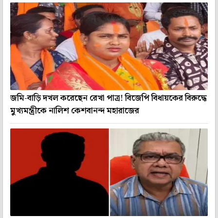
জমি-বাড়ি দখল করেছেন রেখা পাত্র! বিজেপি বিধায়কের বিরুদ্ধে
মুখ‌্যমন্ত্রীকে নালিশ কেশবানন্দ মহারাজের