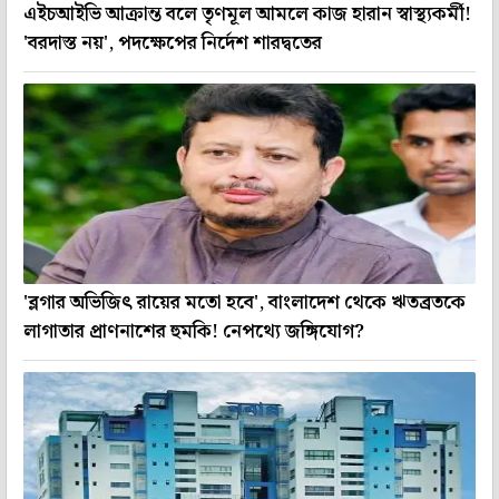
এইচআইভি আক্রান্ত বলে তৃণমূল আমলে কাজ হারান স্বাস্থ্যকর্মী!
'বরদাস্ত নয়', পদক্ষেপের নির্দেশ শারদ্বতের
'ব্লগার অভিজিৎ রায়ের মতো হবে', বাংলাদেশ থেকে ঋতব্রতকে
লাগাতার প্রাণনাশের হুমকি! নেপথ্যে জঙ্গিযোগ?