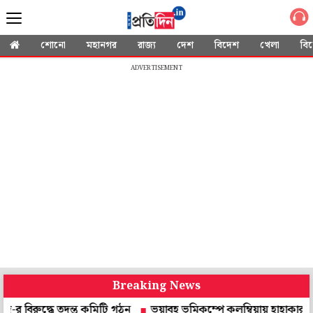
শোনো
মহানগর
রাজ্য
দেশ
বিদেশ
খেলা
বি
ADVERTISEMENT
Breaking News
্ধে তদন্ত কমিটি গঠন
ভয়াবহ ভূমিকম্পে কলম্বিয়ায় হাহাকার, তাসের ঘর