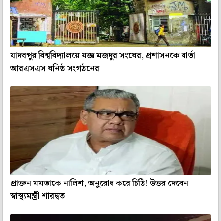
যাদবপুর বিশ্ববিদ্যালয়ে যজ্ঞ মজদুর সংঘের, প্রশাসনকে বার্তা
আরএসএস ঘনিষ্ঠ সংগঠনের
প্রাক্তন মমতাকে নালিশ, অনুরোধ করে চিঠি! উত্তর দেবেন
স্বাস্থ্যমন্ত্রী শারদ্বত