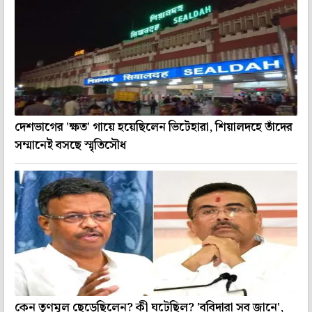
দেশভাগের 'ক্ষত' গায়ে হয়েছিলেন ভিটেহারা, শিয়ালদহে তাঁদের
সম্মানেই বসছে স্মৃতিসৌধ
কেন তৃণমূল ছেড়েছিলেন? কী ঘটেছিল? 'ববিদারা সব জানে',