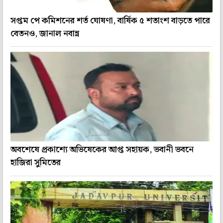
সপ্তম পে কমিশনের শর্ত ঘোষণা, বার্ষিক ৫ শতাংশ বাড়তে পারে
বেতনও, জানাল নবান্ন
অবশেষে প্রকাশ্যে অভিষেকের আপ্ত সহায়ক, ভবানী ভবনে
হাজিরা সুমিতের