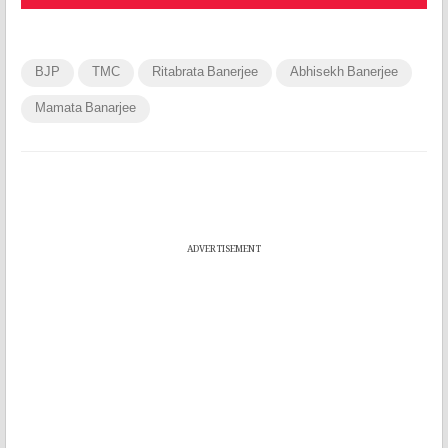
BJP
TMC
Ritabrata Banerjee
Abhisekh Banerjee
Mamata Banarjee
ADVERTISEMENT