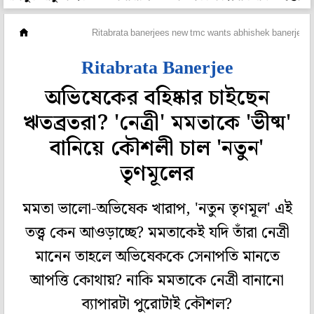
মহানগর
Ritabrata banerjees new tmc wants abhishek banerjee ou
Ritabrata Banerjee
অভিষেকের বহিষ্কার চাইছেন
ঋতব্রতরা? 'নেত্রী' মমতাকে 'ভীষ্ম'
বানিয়ে কৌশলী চাল 'নতুন'
তৃণমূলের
মমতা ভালো-অভিষেক খারাপ, 'নতুন তৃণমূল' এই
তত্ত্ব কেন আওড়াচ্ছে? মমতাকেই যদি তাঁরা নেত্রী
মানেন তাহলে অভিষেককে সেনাপতি মানতে
আপত্তি কোথায়? নাকি মমতাকে নেত্রী বানানো
ব্যাপারটা পুরোটাই কৌশল?