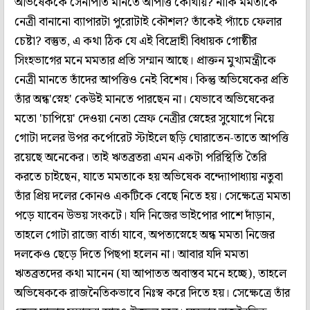
অভিষেককে সেনাপতি মানতে আপত্তি কোথায়? নাকি মমতাকে
নেত্রী বানানো ব্যাপারটা পুরোটাই কৌশল? তাঁকেই প্যাঁচে ফেলার
চেষ্টা? বস্তুত, এ কথা ঠিক যে এই বিদ্রোহী বিধায়ক গোষ্ঠীর
সিংহভাগের মনে মমতার প্রতি সম্মান আছে। প্রাক্তন মুখ্যমন্ত্রীকে
নেত্রী মানতে তাঁদের আপত্তিও নেই বিশেষ। কিন্তু অভিষেকের প্রতি
তাঁর অন্ধ'স্নেহ' কেউই মানতে পারছেন না। যেভাবে অভিষেকের
মতো 'চাপিয়ে' দেওয়া নেতা স্রেফ নেত্রীর স্নেহের সুযোগে নিয়ে
গোটা দলের উপর কর্পোরেট স্টাইলে ছড়ি ঘোরাতেন-তাতে আপত্তি
রয়েছে অনেকের। তাই ঋতব্রতরা এমন একটা পরিস্থিতি তৈরি
করতে চাইছেন, যাতে মমতাকে হয় অভিষেক বন্দ্যোপাধ্যায় নতুবা
তাঁর প্রিয় দলের কোনও একটিকে বেছে নিতে হয়। সেক্ষেত্রে মমতা
পড়ে যাবেন উভয় সংকটে। যদি নিজের ভাইপোর পাশে দাঁড়ান,
তাহলে গোটা রাজ্যে বার্তা যাবে, অপত্যস্নেহে অন্ধ মমতা নিজের
দলকেও ছেড়ে দিতে পিছপা হলেন না। আবার যদি মমতা
ঋতব্রতদের কথা মানেন (যা আপাতত অবাস্তব মনে হচ্ছে), তাহলে
অভিষেককে রাজনৈতিকভাবে নিঃস্ব করে দিতে হয়। সেক্ষেত্রে তাঁর