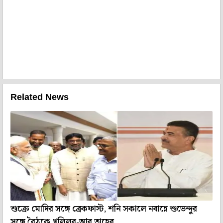
Related News
শুক্রে মোদির সঙ্গে ব্রেকফাস্ট, শনি সকালে নবান্নে শুভেন্দুর
সঙ্গে বৈঠকে খলিলুর-আবু তাহের