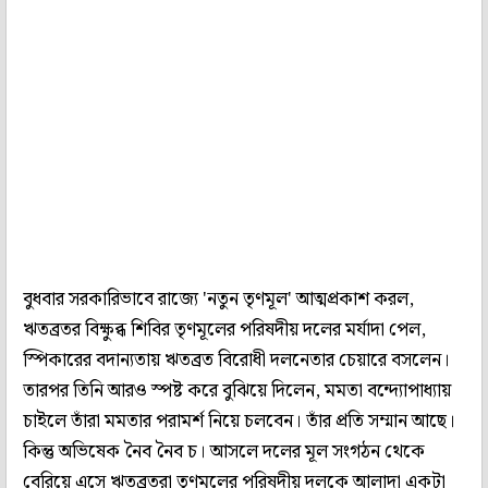
বুধবার সরকারিভাবে রাজ্যে 'নতুন তৃণমূল' আত্মপ্রকাশ করল,
ঋতব্রতর বিক্ষুব্ধ শিবির তৃণমূলের পরিষদীয় দলের মর্যাদা পেল,
স্পিকারের বদান্যতায় ঋতব্রত বিরোধী দলনেতার চেয়ারে বসলেন।
তারপর তিনি আরও স্পষ্ট করে বুঝিয়ে দিলেন, মমতা বন্দ্যোপাধ্যায়
চাইলে তাঁরা মমতার পরামর্শ নিয়ে চলবেন। তাঁর প্রতি সম্মান আছে।
কিন্তু অভিষেক নৈব নৈব চ। আসলে দলের মূল সংগঠন থেকে
বেরিয়ে এসে ঋতব্রতরা তৃণমূলের পরিষদীয় দলকে আলাদা একটা