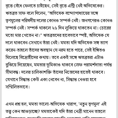
বৃত্তে বেঁধে ফেলতে চাইছেন, সেই বৃত্তে এন্ট্রি নেই অভিষেকের।
ঋতব্রত সাফ বলে দিলেন, "অভিষেক বন্দ্যোপাধ্যায়ের সঙ্গে
তৃণমূলের পরিষদীয় দলের কোনও সম্পর্ক নেই। জনগণেরও কোনও
সম্পর্ক নেই। সম্পর্ক থাকলে ২৬ দিন লুকিয়ে থাকতেন না। চোরের
মতো মার খেতেন না।" ঋতব্রতদের হাবেভাবে স্পষ্ট, অভিষেক যে
দলে থাকবেন-সেখানে তাঁরা নেই। মমতা যদি অভিষেক সঙ্গ ত্যাগ
করেন-তাহলে তাঁদের অবস্থান যে নরম হতে পারে, সেই ইঙ্গিতও
মিলেছে বিদ্রোহীদের কথায়। তবে একই সঙ্গে ঋতব্রতরা এটাও
বুঝিয়ে দিয়েছেন, মমতার ভূমিকাও থাকবে স্রেফ পরামর্শদাতা পর্যন্ত
সীমাবদ্ধ। দলের চালিকাশক্তি তাঁদের নিজেদের হাতেই থাকবে।
যেখানে সিদ্ধান্ত কেউ একা নেবেন না, সিদ্ধান্ত নেওয়া হবে
সম্মিলিতভাবে।
এখন প্রশ্ন হল, মমতা ভালো-অভিষেক খারাপ, 'নতুন তৃণমূল' এই
তত্ত্ব কেন আওড়াচ্ছে? মমতাকেই যদি তাঁরা নেত্রী মানেন তাহলে