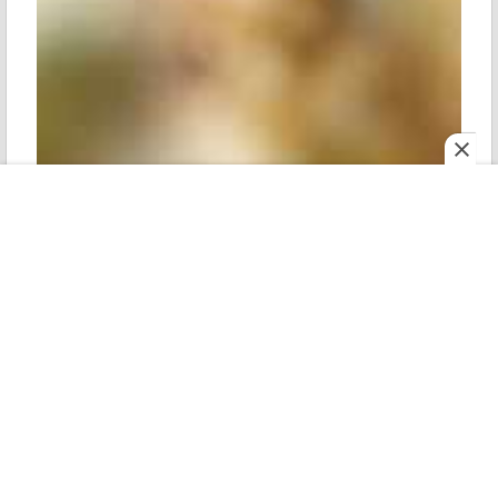
মহানগর
শোনো
ই পেপার
রোববার
বাইরে থেকে দেখলে শুধু কতগুলো পাইপ চোখে পড়ে, যা আসলে
সুড়ঙ্গঘরের হাওয়া চলাচলের রাস্তা। কিন্তু নিচে নামলেই চক্ষু