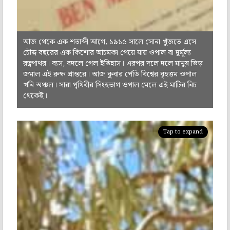
আজ থেকে এক শতাব্দী আগে, ১৯১৫ সালে সোনা খুঁজতে এসে
চৌদ্দ বছরের এক কিশোর আচমকা পেয়ে যায় ওপাল বা দুর্মূল্য
রত্নপাথর। ব্যস, বদলে গেল ইতিহাস। এরপর দলে দলে মানুষ ভিড়
জমাল এই রুক্ষ প্রান্তরে। আজ কুবার পেডি বিশ্বের বৃহত্তম ওপাল
খনি অঞ্চল। সারা পৃথিবীর সিংহভাগ ওপাল মেলে এই মাটির নিচ
থেকেই।
Tap to expand