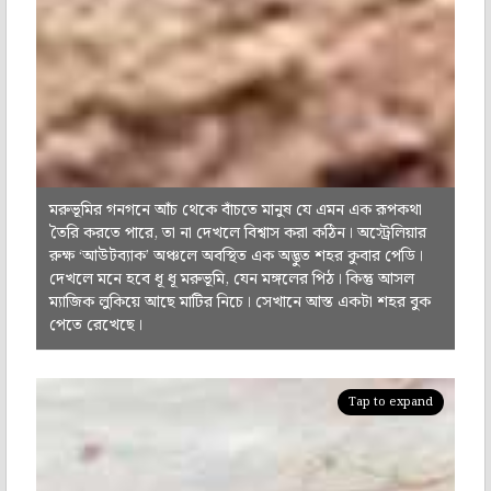
মরুভূমির গনগনে আঁচ থেকে বাঁচতে মানুষ যে এমন এক রূপকথা
তৈরি করতে পারে, তা না দেখলে বিশ্বাস করা কঠিন। অস্ট্রেলিয়ার
রুক্ষ ‘আউটব্যাক’ অঞ্চলে অবস্থিত এক অদ্ভুত শহর কুবার পেডি।
দেখলে মনে হবে ধূ ধূ মরুভূমি, যেন মঙ্গলের পিঠ। কিন্তু আসল
ম্যাজিক লুকিয়ে আছে মাটির নিচে। সেখানে আস্ত একটা শহর বুক
পেতে রেখেছে।
Tap to expand