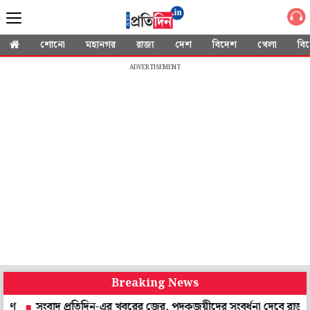
শোনো
মহানগর
রাজ্য
দেশ
বিদেশ
খেলা
বি
ADVERTISEMENT
Breaking News
 প্রতিদিন-এর খবরের জের, পদকজয়ীদের সংবর্ধনা দেবে রাজ্য
অভিশপ্ত র