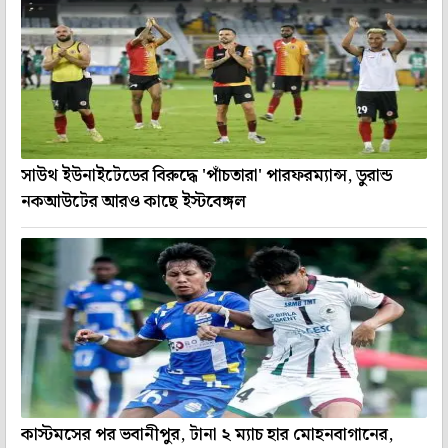
সাউথ ইউনাইটেডের বিরুদ্ধে 'পাঁচতারা' পারফরম্যান্স, ডুরান্ড
নকআউটের আরও কাছে ইস্টবেঙ্গল
কাস্টমসের পর ভবানীপুর, টানা ২ ম্যাচ হার মোহনবাগানের,