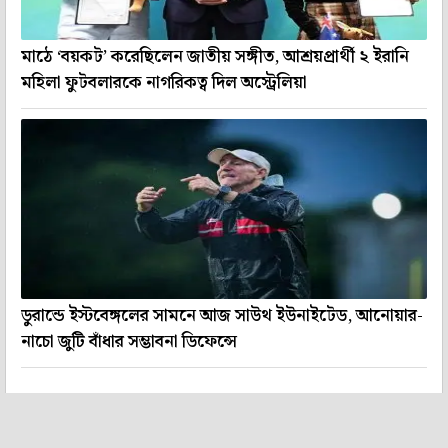
মাঠে ‘বয়কট’ করেছিলেন জাতীয় সঙ্গীত, আশ্রয়প্রার্থী ২ ইরানি
মহিলা ফুটবলারকে নাগরিকত্ব দিল অস্ট্রেলিয়া
ডুরান্ডে ইস্টবেঙ্গলের সামনে আজ সাউথ ইউনাইটেড, আনোয়ার-
নাচো জুটি বাঁধার সম্ভাবনা ডিফেন্সে