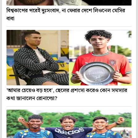
বিশ্বকাপের পরেই দুঃসংবাদ, না ফেরার দেশে লিওনেল মেসির
বাবা
'আমার চেয়েও বড় হবে', ছেলের প্রশংসা করেও কোন সমস্যার
কথা জানালেন রোনাল্ডো?