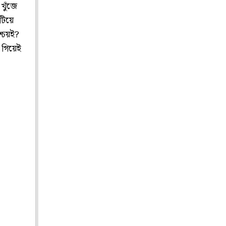
 খুঁজে
টিয়ে
শ্চয়ই?
 গিয়েই