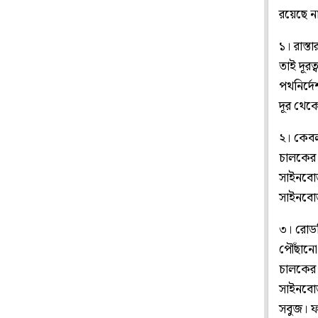
রয়েছে নান
১। রাস্ত
তাই দূরত
পথনির্দ
দূর থেক
২। কেবল
চালকের 
সাইনবোর
সাইনবোর
৩। রোডট
পৌঁছানো 
চালকের 
সাইনবোর
সবুজ। ফ