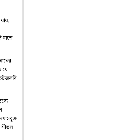
 যায়,
ড যাতে
যানের
ে যে
। চটজলদি
ব্যে
ে
দেয় সবুজ
ক শীতল