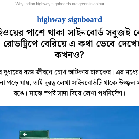
োটো
Why indian highway signboards are green in colour
highway signboard
ইওয়ের পাশে থাকা সাইনবোর্ড সবুজই 
 রোডট্রিপে বেরিয়ে এ কথা ভেবে দেখ
কখনও?
তার দুধারের ব্যস্ত জীবনে চোখ আটকায় চালকের। এর মধ্যে
না পড়ে যায়, তাই দূরত্ব লেখা সাইনবোর্ডটি থাকে উজ্জ্বল
রঙে। মাঝে স্পষ্ট সাদা দিয়ে লেখা পথনির্দেশ।