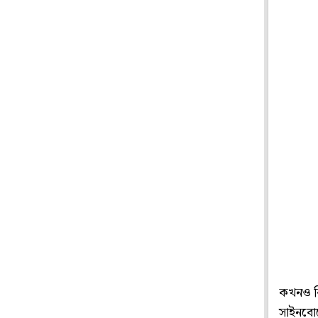
কখনও কি
সাইনবো