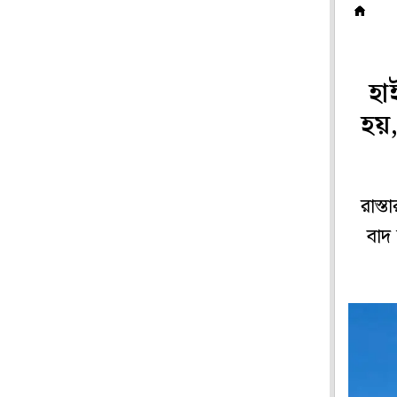
ট
হা
হয়,
রাস্
বাদ 