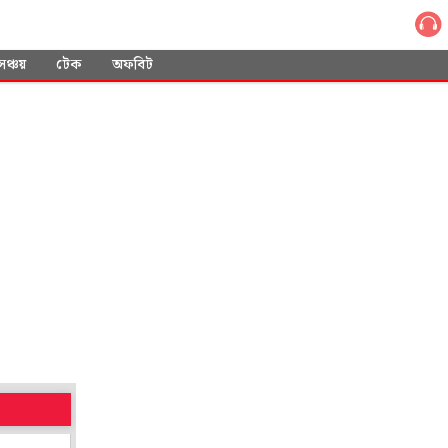
সঞ্চয়
টেক
অফবিট