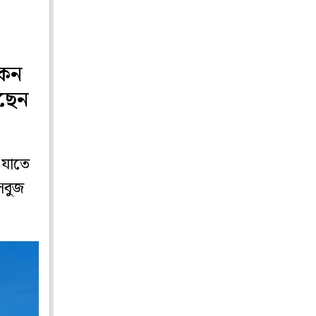
কেন
েছেন
 যাতে
 সবুজ