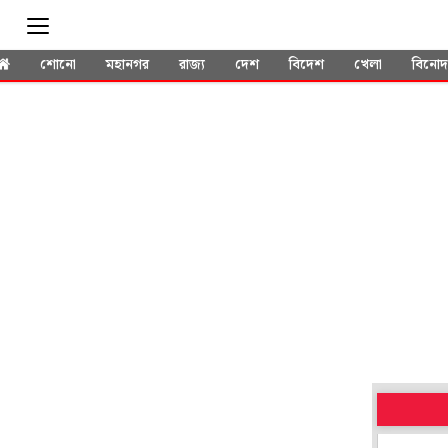
শোনো
মহানগর
রাজ্য
দেশ
বিদেশ
খেলা
বিনো