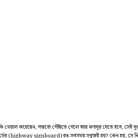
 খেয়াল করেছেন, গন্তব্যে পৌঁছতে গেলে আর কতদূর যেতে হবে, সেই দূর
র্ডের (highway signboard) রঙ সবসময় সবুজই হয়? কেন হয়, সে ন