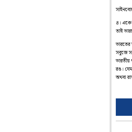
সাইনবোর্
৪। একেক
তাই ভার
ভারতের 
সবুজে স
ভারতীয় প
রঙ। যেমন
অথবা রা