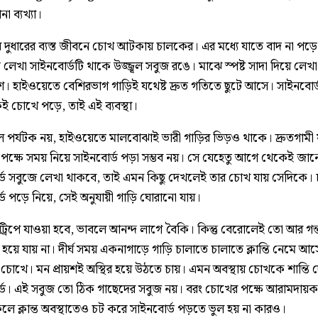
া ব্যখ্যা।
ার দুধারের ব্যস্ত জীবনে চোখ আটকায় চালকের। এর মধ্যে যাতে বাদ না পড়ে
্ব লেখা সাইনবোর্ডটি থাকে উজ্জ্বল সবুজ রঙে। মাঝে স্পষ্ট সাদা দিয়ে লেখা
েশ। হাইওয়েতে বেশিরভাগ গাড়িই যথেষ্ট দ্রুত গতিতে ছুটে আসে। সাইনবোর্
েই চোখে পড়ে, তাই এই ব্যবস্থা।
 পর্যটক নয়, হাইওয়েতে মালবোঝাই ভারী গাড়ির ভিড়ও থাকে। দ্রুতগামী 
পক্ষে সময় নিয়ে সাইনবোর্ড পড়া সম্ভব নয়। সে যেহেতু আগে থেকেই জান
্ড সবুজে লেখা থাকবে, তাই এমন কিছু দেখলেই তার চোখ যায় সেদিকে
্ড পড়ে নিয়ে, সেই অনুযায়ী গাড়ি ঘোরানো যায়।
্রিপে যাওয়া হবে, ভাবলে আনন্দ লাগে বৈকি। কিন্তু বেরোলেই তো আর গন্ত
হয়ে যায় না। দীর্ঘ সময় একনাগাড়ে গাড়ি চালাতে চালাতে ক্লান্তি নেমে আস
চোখে। মন প্রায়শই অস্থির হয়ে উঠতে চায়। এমন অবস্থায় চোখকে শান্তি 
্ড। এই সবুজ তো ঠিক গাছেদের সবুজ নয়। বরং চোখের পক্ষে আরামদায়
লে ক্লান্ত অবস্থাতেও চট করে সাইনবোর্ড পড়তে ভুল হয় না কারও।