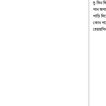
দু-তিন দ
পান অপা
পাড়ি দি
কোন পথে
হেয়ারপি