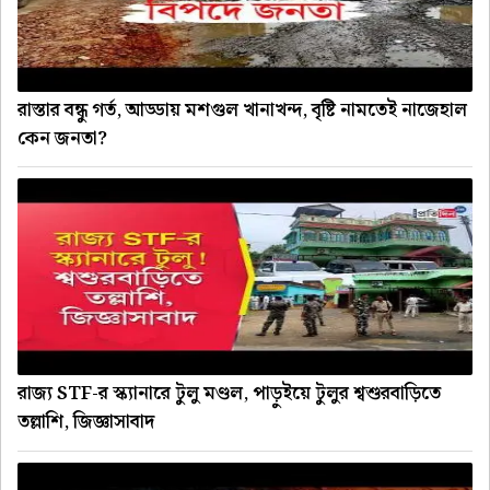
রাস্তার বন্ধু গর্ত, আড্ডায় মশগুল খানাখন্দ, বৃষ্টি নামতেই নাজেহাল
কেন জনতা?
রাজ্য STF-র স্ক্যানারে টুলু মণ্ডল, পাড়ুইয়ে টুলুর শ্বশুরবাড়িতে
তল্লাশি, জিজ্ঞাসাবাদ