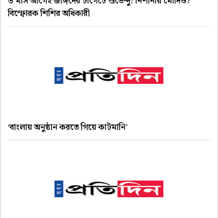
৩ মাস আগেই জঙ্গিদের টার্গেটে শুভেন্দু! নিশানায় মোদিও?
বিস্ফোরক শিশির অধিকারী
‘বাংলায় অনুষ্ঠান করতে গিয়ে কাটমানি’