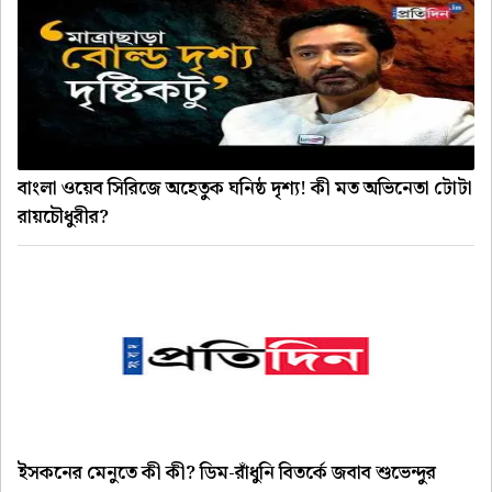
বাংলা ওয়েব সিরিজে অহেতুক ঘনিষ্ঠ দৃশ্য! কী মত অভিনেতা টোটা
রায়চৌধুরীর?
ইসকনের মেনুতে কী কী? ডিম-রাঁধুনি বিতর্কে জবাব শুভেন্দুর