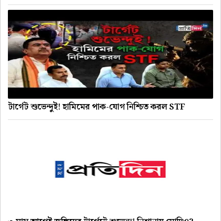
টার্গেট শুভেন্দুই! হামিমের পাক-যোগ নিশ্চিত করল STF