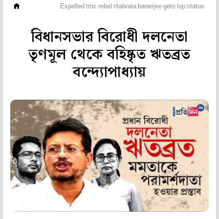
ভিডিও
Expelled tmc rebel ritabrata banerjee gets lop status
বিধানসভার বিরোধী দলনেতা
তৃণমূল থেকে বহিষ্কৃত ঋতব্রত
বন্দ্যোপাধ্যায়