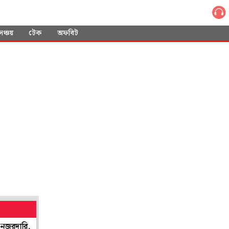
সঞ্চয়
টেক
অফবিট
সতর্ক বাহিনীও
কীভাবে তোলাবাজি? গ্রেপ্তারের ৫৭ দিন পর সব্যসাচী বি