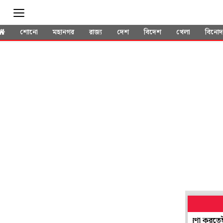
শোনো
মহানগর
রাজ্য
দেশ
বিদেশ
খেলা
বিনো
ের বাড়িতে পড়ল বোমা, হাসিনা বাংলাদেশে ফেরার ঘোষণা করতেই হামলা