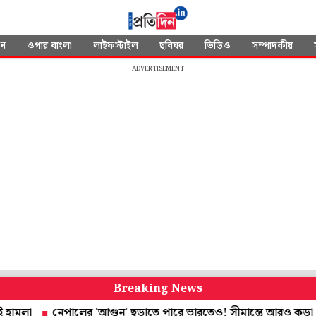
দন
ওপার বাংলা
লাইফস্টাইল
ছবিঘর
ভিডিও
সম্পাদকীয়
ADVERTISEMENT
Breaking News
নেপালের 'আগুন' ছড়াতে পারে ভারতেও! সীমান্তে আরও কড়া নজরদারি, 