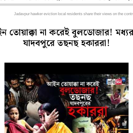
িডিও
Jadavpur hawker eviction local residents share their views on the cont
 তোয়াক্কা না করেই বুলডোজার! মধ্য
যাদবপুরে তছনছ হকাররা!