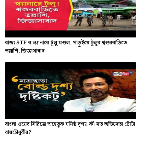
রাজ্য STF-র স্ক্যানারে টুলু মণ্ডল, পাড়ুইয়ে টুলুর শ্বশুরবাড়িতে
তল্লাশি, জিজ্ঞাসাবাদ
বাংলা ওয়েব সিরিজে অহেতুক ঘনিষ্ঠ দৃশ্য! কী মত অভিনেতা টোটা
রায়চৌধুরীর?