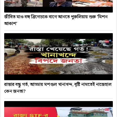
জীবিত মাও বঙ্গ ব্রিগেডকে বাগে আনতে পুরুলিয়ায় শুরু 'মিশন
আকাশ'
রাস্তার বন্ধু গর্ত, আড্ডায় মশগুল খানাখন্দ, বৃষ্টি নামতেই নাজেহাল
কেন জনতা?