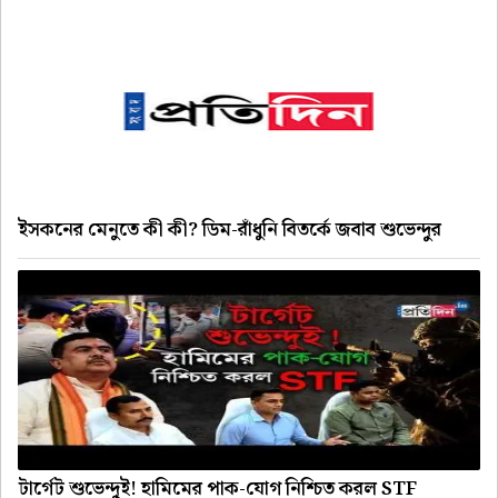
ইসকনের মেনুতে কী কী? ডিম-রাঁধুনি বিতর্কে জবাব শুভেন্দুর
টার্গেট শুভেন্দুই! হামিমের পাক-যোগ নিশ্চিত করল STF