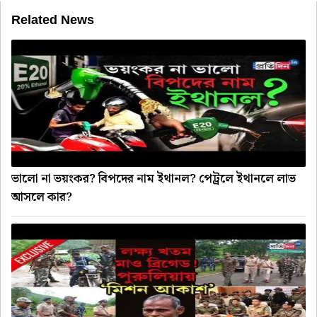
Related News
ভালো না ভয়ংকর? বিপদের নাম ইথানল? পেট্রলে ইথানলে লাভ
আসলে কার?