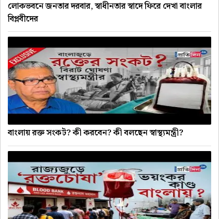
লোকভবনে জনতার দরবার, স্বাধীনতার স্বাদে ফিরে দেখা বাংলার
বিপ্লবীদের
বাংলায় রক্ত সংকট? কী করবেন? কী বলছেন স্বাস্থ্যমন্ত্রী?