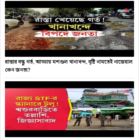
রাস্তার বন্ধু গর্ত, আড্ডায় মশগুল খানাখন্দ, বৃষ্টি নামতেই নাজেহাল
কেন জনতা?