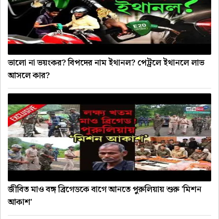
ভালো না ভয়ংকর? বিপদের নাম ইথানল? পেট্রলে ইথানলে লাভ
আসলে কার?
জীবিত মাও বঙ্গ ব্রিগেডকে বাগে আনতে পুরুলিয়ায় শুরু 'মিশন
আকাশ'