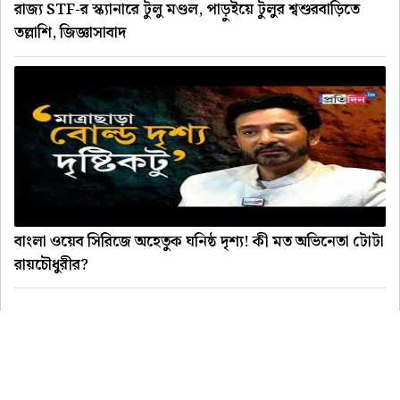
রাজ্য STF-র স্ক্যানারে টুলু মণ্ডল, পাড়ুইয়ে টুলুর শ্বশুরবাড়িতে
তল্লাশি, জিজ্ঞাসাবাদ
বাংলা ওয়েব সিরিজে অহেতুক ঘনিষ্ঠ দৃশ্য! কী মত অভিনেতা টোটা
রায়চৌধুরীর?