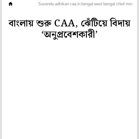
ভিডিও
Suvendu adhikari caa in bengal west bengal chief minist
বাংলায় শুরু CAA, ঝেঁটিয়ে বিদায়
‘অনুপ্রবেশকারী’