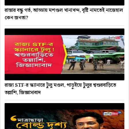
রাস্তার বন্ধু গর্ত, আড্ডায় মশগুল খানাখন্দ, বৃষ্টি নামতেই নাজেহাল
কেন জনতা?
রাজ্য STF-র স্ক্যানারে টুলু মণ্ডল, পাড়ুইয়ে টুলুর শ্বশুরবাড়িতে
তল্লাশি, জিজ্ঞাসাবাদ