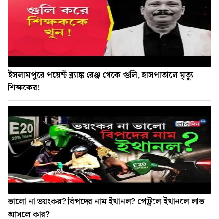
ইসলামপুরে পয়েন্ট ব্ল্যাঙ্ক রেঞ্জ থেকে গুলি, হাসপাতালে মৃত্যু
শিক্ষকের!
ভালো না ভয়ংকর? বিপদের নাম ইথানল? পেট্রলে ইথানলে লাভ
আসলে কার?