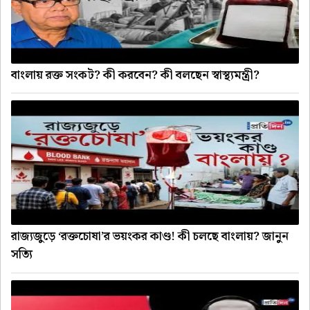
বাংলায় রক্ত সংকট? কী করবেন? কী বলছেন স্বাস্থ্যমন্ত্রী?
রাজ্যজুড়ে ‘রক্তচোষা’র ভয়ংকর কাণ্ড! কী চলছে বাংলায়? জানুন
সত্যি