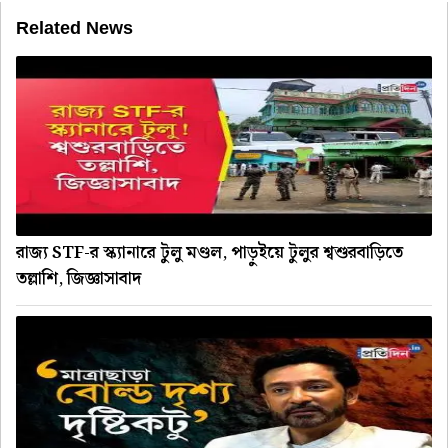
Related News
রাজ্য STF-র স্ক্যানারে টুলু মণ্ডল, পাড়ুইয়ে টুলুর শ্বশুরবাড়িতে
তল্লাশি, জিজ্ঞাসাবাদ