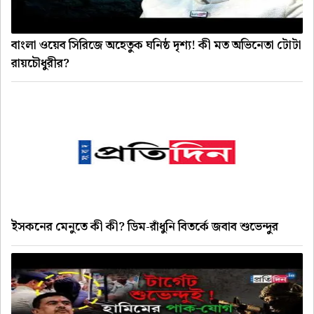
বাংলা ওয়েব সিরিজে অহেতুক ঘনিষ্ঠ দৃশ্য! কী মত অভিনেতা টোটা
রায়চৌধুরীর?
ইসকনের মেনুতে কী কী? ডিম-রাঁধুনি বিতর্কে জবাব শুভেন্দুর