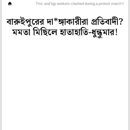
ভিডিও
Tmc and bjp workers clashed during a protest march from 
বারুইপুরের দা*ঙ্গাকারীরা প্রতিবাদী?
মমতা মিছিলে হাতাহাতি-ধুন্ধুমার!