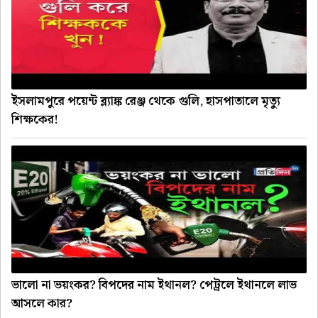
ইসলামপুরে পয়েন্ট ব্ল্যাঙ্ক রেঞ্জ থেকে গুলি, হাসপাতালে মৃত্যু
শিক্ষকের!
ভালো না ভয়ংকর? বিপদের নাম ইথানল? পেট্রলে ইথানলে লাভ
আসলে কার?