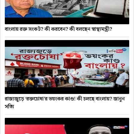
বাংলায় রক্ত সংকট? কী করবেন? কী বলছেন স্বাস্থ্যমন্ত্রী?
রাজ্যজুড়ে ‘রক্তচোষা’র ভয়ংকর কাণ্ড! কী চলছে বাংলায়? জানুন
সত্যি