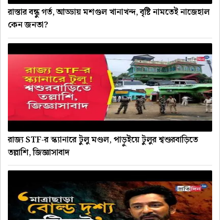
রাস্তার বন্ধু গর্ত, আড্ডায় মশগুল খানাখন্দ, বৃষ্টি নামতেই নাজেহাল
কেন জনতা?
রাজ্য STF-র স্ক্যানারে টুলু মণ্ডল, পাড়ুইয়ে টুলুর শ্বশুরবাড়িতে
তল্লাশি, জিজ্ঞাসাবাদ