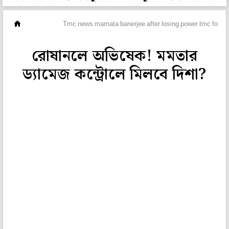
ভিডিও
Tmc news mamata banerjee after losing power tmc focus
রোষানলে অভিষেক! মমতার
ড্যামেজ কন্ট্রোলে মিলবে দিশা?