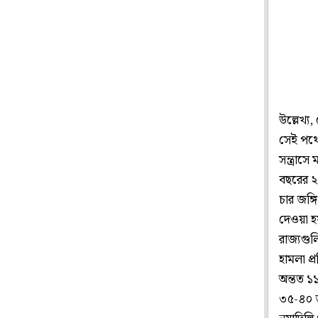
উল্লেখ্
সেই পথে 
সন্ত্রা
বছরের ২
চার জঙ্
দেওয়া হয়
রাজ্যগুল
হামলা প্
অন্তত ১
৩৫-৪০ জ