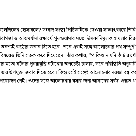
বলেছিলেন হোসাবলে? সংবাদ সংস্থা পিটিআইকে দেওয়া সাক্ষাৎকারে তিনি
িরাপত্তা ও আত্মমর্যাদা রক্ষার্থে পুলওয়ামার মতো উসকানিমূলক হামলার বিরু
অবশ্যই কঠোর জবাব দিতে হবে। তবে একই সঙ্গে আলোচনার পথ সম্পূর্ণ ব
িষয়েও তিনি সতর্ক করে দিয়েছেন। তাঁর কথায়, ''পাকিস্তান যদি কাঁটার খো
ার মতো ঘটনার পুনরাবৃত্তি ঘটানোর অপচেষ্টা চালায়, তবে পরিস্থিতি অনুযায়
তার উপযুক্ত জবাব দিতে হবে। কিন্তু সেই সঙ্গেই আলোচনার দরজা বন্ধ ক
্রয়োজন নেই। ওদের সঙ্গে আলোচনায় বসার জন্য আমাদের সর্বদা প্রস্তুত থ