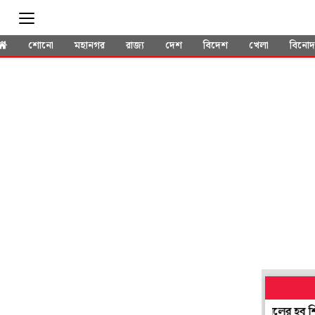
শোনো
মহানগর
রাজ্য
দেশ
বিদেশ
খেলা
বিনো
ায় পাশ করলেও নিয়োগ হয়নি, 'ঘাস খেয়ে' প্রতিবাদ কেরলের হবু শিক্ষকদের