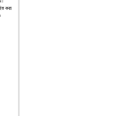
ন।
হিত করা
ও