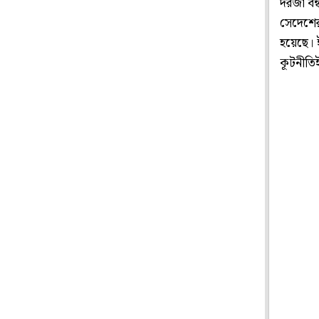
দরজা বন
সেদেশের
হয়েছে। 
কূটনীতি