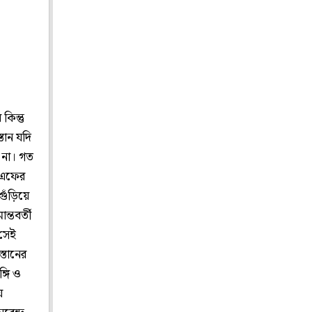
কিন্তু
্তান যদি
 না। গত
আরএফের
ুঁড়িয়ে
্তবর্তী
 সেই
্তানের
্গি ও
য়