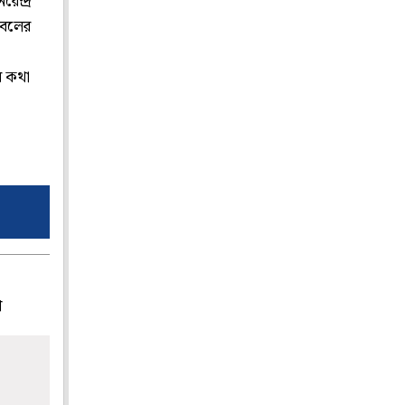
েন্দ্র
াবলের
র কথা
প