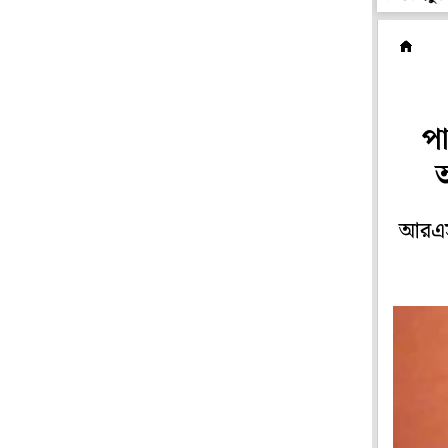
ব
প
আরএসএ