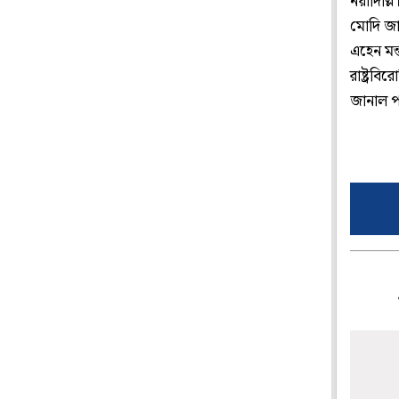
নয়াদিল্ল
মোদি জা
এহেন মন
রাষ্ট্রব
জানাল প