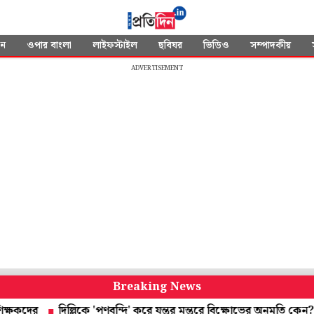
দন
ওপার বাংলা
লাইফস্টাইল
ছবিঘর
ভিডিও
সম্পাদকীয়
ADVERTISEMENT
Breaking News
দিল্লিকে 'পণবন্দি' করে যন্তর মন্তরে বিক্ষোভের অনুমতি কেন? কেন্দ্রকে প