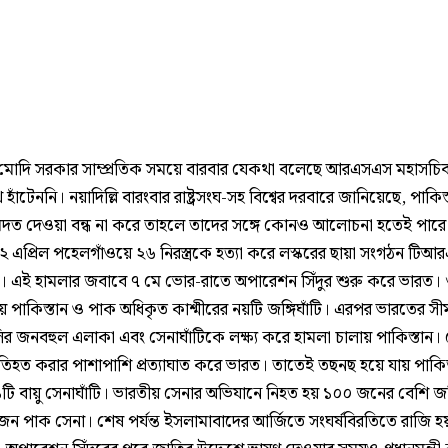
য, মোদি সরকার সাম্প্রতিক সময়ে বারবার যেকথা বলেছে আরএসএস মহাসচিব 
হাঁটেননি। নয়াদিল্লি বারংবার রাষ্ট্রসংঘ-সহ বিশ্বের দরবারে জানিয়েছে, পাকিস
সে মদত দেওয়া বন্ধ না করে তাহলে তাদের সঙ্গে কোনও আলোচনা হতেই পারে
২ এপ্রিল পহেলগাঁওয়ে ২৬ নিরস্ত্রকে হত্যা করে লস্করের ছায়া সংগঠন টি
গি। এই হামলার জবাবে ৭ মে ভোর-রাতে অপারেশন সিঁদুর শুরু করে ভারত। গ
 পাকিস্তান ও পাক অধিকৃত কাশ্মীরের নয়টি জঙ্গিঘাঁটি। এরপর ভারতের সীমান
ির জনবহুল এলাকা এবং সেনাঘাঁটিকে লক্ষ্য করে হামলা চালায় পাকিস্তান।
রতিহত করার পাশাপাশি প্রত্যাঘাত করে ভারত। তাতেই তছনছ হয়ে যায় পাকিস
১টি বায়ু সেনাঘাঁটি। ভারতীয় সেনার অভিযানে নিহত হয় ১০০ জনের বেশি জঙ
ন পাক সেনা। শেষ পর্যন্ত ইসলামাবাদের আর্জিতে সংঘর্ষবিরতিতে রাজি হ