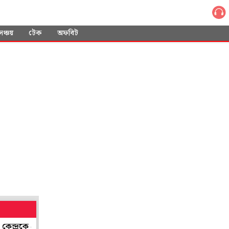
সঞ্চয়
টেক
অফবিট
্রশ্ন হাই কোর্টের
বর্ষার ঘন জঙ্গলে গা ঢাকা দেওয়া সুবিধার! মাওবাদীদে