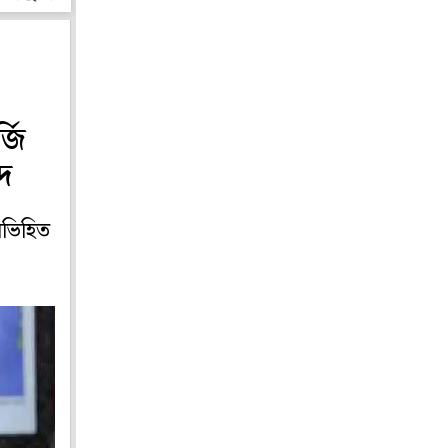
জি
দ
অভিহিত