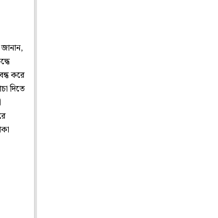
 জানান,
দ্ধে
ন্ধ করে
ঁচা দিতে
ী
রে
াকা